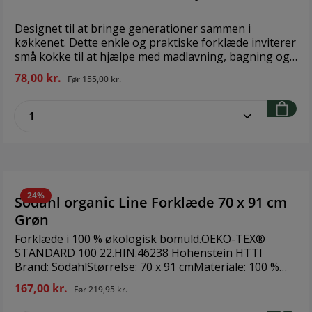
Designet til at bringe generationer sammen i
køkkenet. Dette enkle og praktiske forklæde inviterer
små kokke til at hjælpe med madlavning, bagning og
den kreative tilgang i køkkenet. Passer børn i alderen
78,00 kr.
Før
155,00 kr.
ca. 3-6 år. 100% GOTS certified organic cotton Design:
The Organic Company
zentheme.component.product.quantitySe
24%
Södahl organic Line Forklæde 70 x 91 cm
Grøn
Forklæde i 100 % økologisk bomuld.OEKO-TEX®
STANDARD 100 22.HIN.46238 Hohenstein HTTI
Brand: SödahlStørrelse: 70 x 91 cmMateriale: 100 %
økologisk bomuld
167,00 kr.
Før
219,95 kr.