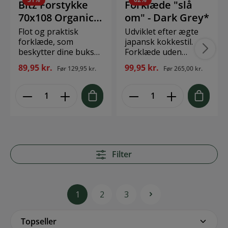
Bitz Forstykke
Forklæde "slå
70x108 Organic
om" - Dark Grey*
Grey *
Flot og praktisk
Udviklet efter ægte
forklæde, som
japansk kokkestil.
beskytter dine bukser
Forklæde uden
mod pletter og stænk
stropper, men som
89,95 kr.
99,95 kr.
Før
129,95 kr.
Før
265,00 kr.
under madlavningen.
skal bindes om livet.
Forstykket, som det
Mål: 110 x 105 cm
hedder, er blevet til i
100% GOTS certified
et samarbejde mellem
organic cotton
Christian Bitz og
Design: The Organic
Södahl. Design: Bitz &
Company
Södahl Størrelse:
70x108 cm Materiale:
100 % økologisk
Filter
bomuld, GOTS-
certificeret
1
2
3