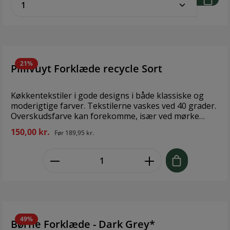
zentheme.component.product.quantitySe
forklæde, eller forstykke om man vil, giver nogle
seriøse kokkevibes – også hvis du bare lægger sidste
hånd på en gang take-away. Brand: Nicolas Vahé
Størrelse: b: 87 cm, h: 89 cm Materiale: Bomuld
21%
Pillivuyt Forklæde recycle Sort
Køkkentekstiler i gode designs i både klassiske og
moderigtige farver. Tekstilerne vaskes ved 40 grader.
Overskudsfarve kan forekomme, især ved mørke
farver, derfor anbefales separat vask. Brug
150,00 kr.
Før
189,95 kr.
vaskemiddel uden optisk hvidt og blegemiddel.
Krympning 5-10 %. Tekstilet kan “trækkes” glat eller
zentheme.component.product.quant
stryges. Brand: Pillivuyt Størrelse: 95x80cm Materiale:
Bomuld/Polyester
49%
Børne Forklæde - Dark Grey*