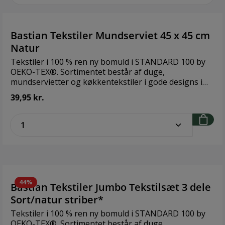
Bastian Tekstiler Mundserviet 45 x 45 cm
Natur
Tekstiler i 100 % ren ny bomuld i STANDARD 100 by
OEKO-TEX®. Sortimentet består af duge,
mundservietter og køkkentekstiler i gode designs i
både klassiske og moderigtige farver. Brand: Bastian
39,95 kr.
Størrelse: 45 x 45 cm Materiale: 100 % ren ny bomuld
zentheme.component.product.quantitySe
44%
Bastian Tekstiler Jumbo Tekstilsæt 3 dele
Sort/natur striber*
Tekstiler i 100 % ren ny bomuld i STANDARD 100 by
OEKO-TEX®. Sortimentet består af duge,