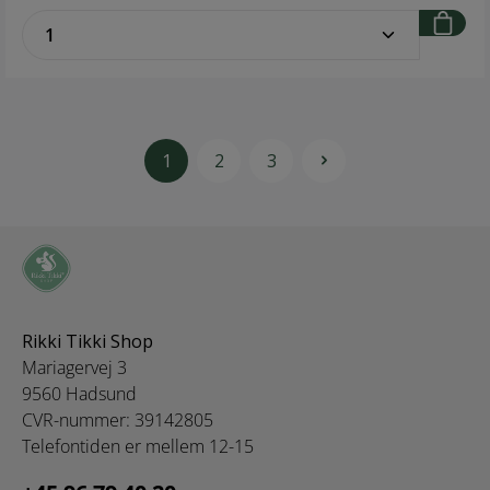
certified organic cotton Design: The Organic Company
zentheme.component.product.quantitySe
1
2
3
Rikki Tikki Shop
Mariagervej 3
9560 Hadsund
CVR-nummer: 39142805
Telefontiden er mellem 12-15