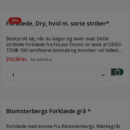
38%
Forklæde, Dry, hvid m. sorte striber*
Beskyt dit tøj, når du bager og laver mad. Dette
stribede forklæde fra House Doctor er lavet af OEKO-
TEX® 100 certificeret bomuld og kommer i et tidløst
design. Det hedder Dry og bindes bagpå, mens
213,00 kr.
Før
349,00 kr.
nakkestroppen er justérbar. Takket være de
rummelige lommer i forskellige størrelser er der
zentheme.component.product.quantitySe
plads til alt, hvad du har brug for, når du tilbereder
middag og laver mad. Et godt og praktisk alternativ til
at lade alt stå på bordpladen. Fokusér på opgaven
foran dig og gør det med stil med dette forklæde.
Design: House Doctor Størrelse: L 90 cm Materiale:
Bomuld Vaskeinstruktion: Finvask, skånsom 60° C, Må
ikke bleges, Tørretumbling ved nedsat hastighed ved
Blomsterbergs Forklæde grå *
højst 40° C, Stryges ved middel temperatur, Må ikke
renses
Forklæde med lomme fra Blomsterbergs. Mørkegråt