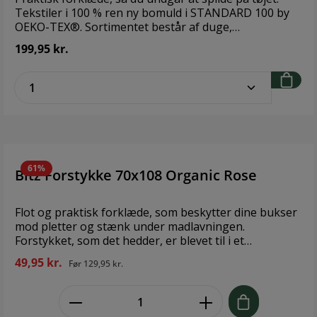
Tekstiler i 100 % ren ny bomuld i STANDARD 100 by
OEKO-TEX®. Sortimentet består af duge,
mundservietter og køkkentekstiler i gode designs i
199,95 kr.
både klassiske og moderigtige farver. Brand: Bastian
Størrelse: 95 x 80 cm Materiale: 100% ny bomuld
zentheme.component.product.quantitySe
61%
Bitz Forstykke 70x108 Organic Rose
Flot og praktisk forklæde, som beskytter dine bukser
mod pletter og stænk under madlavningen.
Forstykket, som det hedder, er blevet til i et
samarbejde mellem Christian Bitz og Södahl. Design:
49,95 kr.
Før
129,95 kr.
Bitz & Södahl Størrelse: 70x108 cm Materiale: 100 %
økologisk bomuld, GOTS-certificeret
zentheme.component.product.quant