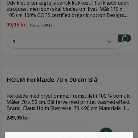
Udviklet efter ægte japansk kokkestil. Forklæde uden
stropper, men som skal bindes om livet. Mål: 110 x
105 cm 100% GOTS certified organic cotton Design:
The Organic Company
99,95 kr.
Før
265,00 kr.
zentheme.component.product.quantitySe
HOLM Forklæde 70 x 90 cm Blå
Forklæde med brystlomme. Fremstillet i 100 % bomuld.
Måler 70 x 90 cm. Blå farve med printet washed effekt.
Brand: Claus Holm Størrelse: 70 x 90 cm Materiale: 100
% bomuld
249,95 kr.
zentheme.component.product.quant