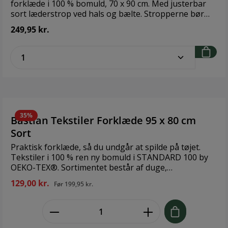
forklæde i 100 % bomuld, 70 x 90 cm. Med justerbar
sort læderstrop ved hals og bælte. Stropperne bør
knappes af før vask. Bredde: 70cm Længde: 90cm
249,95 kr.
zentheme.component.product.quantitySe
35%
Bastian Tekstiler Forklæde 95 x 80 cm
Sort
Praktisk forklæde, så du undgår at spilde på tøjet.
Tekstiler i 100 % ren ny bomuld i STANDARD 100 by
OEKO-TEX®. Sortimentet består af duge,
mundservietter og køkkentekstiler i gode designs i
129,00 kr.
Før
199,95 kr.
både klassiske og moderigtige farver. Brand: Bastian
Størrelse: 95 x 80 cm Materiale: 100% økologisk
zentheme.component.product.quant
bomuld