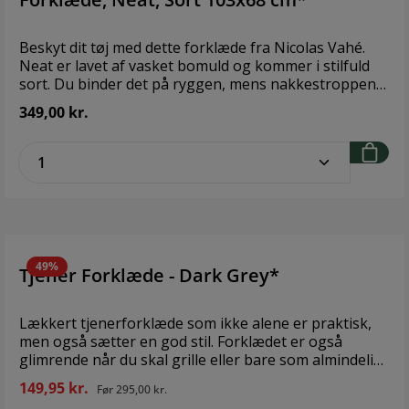
Beskyt dit tøj med dette forklæde fra Nicolas Vahé.
Neat er lavet af vasket bomuld og kommer i stilfuld
sort. Du binder det på ryggen, mens nakkestroppen
er justérbar. Takket være de rummelige lommer i
349,00 kr.
forskellige størrelser er der plads til alle de gadgets,
du får brug for, når du kreerer et lækkert måltid til
zentheme.component.product.quantitySe
dine gæster. Selvom du bare lægger sidste hånd på
en købt middag, er det et forklæde, der giver nogle
seriøse kokkevibes. Brand: Nicolas Vahé Størrelse: h:
103 cm, b: 68 cm Materiale: Bomuld
49%
Tjener Forklæde - Dark Grey*
Lækkert tjenerforklæde som ikke alene er praktisk,
men også sætter en god stil. Forklædet er også
glimrende når du skal grille eller bare som almindeligt
køkkenforklæde. Med smart wrap funktion, så det let
149,95 kr.
Før
295,00 kr.
kan bindes om livet. Mål: 155 x 60 cm 100% GOTS