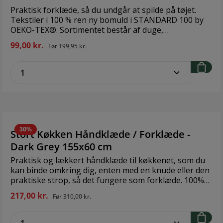
Praktisk forklæde, så du undgår at spilde på tøjet.
Tekstiler i 100 % ren ny bomuld i STANDARD 100 by
OEKO-TEX®. Sortimentet består af duge,
mundservietter og køkkentekstiler i gode designs i
99,00 kr.
Før
199,95 kr.
både klassiske og moderigtige farver. Brand: Bastian
Størrelse: 95 x 80 cm Materiale: 100% ny bomuld
zentheme.component.product.quantitySe
30%
Stort Køkken Håndklæde / Forklæde -
Dark Grey 155x60 cm
Praktisk og lækkert håndklæde til køkkenet, som du
kan binde omkring dig, enten med en knude eller den
praktiske strop, så det fungere som forklæde. 100%
økologisk bomuld. Mål: 155x60 cm 100% GOTS
217,00 kr.
Før
310,00 kr.
certified organic cotton Design: The Organic Company
zentheme.component.product.quantitySe