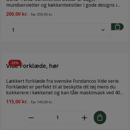
mundservietter og køkkentekstiler i gode designs i
både klassiske og moderigtige farver. Sættet består
200,00 kr.
Før
359,95 kr.
af forklæde, grydehandske og viskestykke. Brand:
Bastian antal dele: 3 Materiale: 100% økologisk
zentheme.component.product.quantitySe
bomuld
22%
Vide Forklæde, hør
Lækkert forklæde fra svenske Fondancos Vide serie.
Forklædet er perfekt til at beskytte dit tøj mens du
kokkerere i køkkenet og kan tåle maskinvask ved 40°.
Brand: Fondaco Størrelse: 63X90CM Materiale: 90%
115,00 kr.
Før
149,00 kr.
bomuld og 10% Polyester, genanvendt
zentheme.component.product.quant