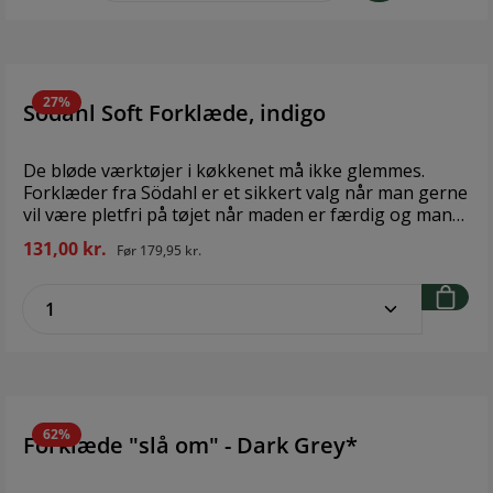
27%
Södahl Soft Forklæde, indigo
De bløde værktøjer i køkkenet må ikke glemmes.
Forklæder fra Södahl er et sikkert valg når man gerne
vil være pletfri på tøjet når maden er færdig og man
skal nyde den med familien. Design: Södahl Størrelse:
131,00 kr.
Før
179,95 kr.
70 x 73 cm Materiale: 100 % bomuld
zentheme.component.product.quantitySe
62%
Forklæde "slå om" - Dark Grey*