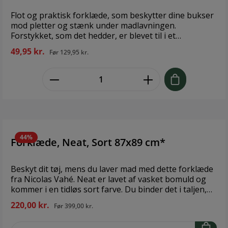
Flot og praktisk forklæde, som beskytter dine bukser
mod pletter og stænk under madlavningen.
Forstykket, som det hedder, er blevet til i et
samarbejde mellem Christian Bitz og Södahl. Design:
49,95 kr.
Før
129,95 kr.
Bitz & Södahl Størrelse: 70x108 cm Materiale: 100 %
økologisk bomuld, GOTS-certificeret
zentheme.component.product.quant
44%
Forklæde, Neat, Sort 87x89 cm*
Beskyt dit tøj, mens du laver mad med dette forklæde
fra Nicolas Vahé. Neat er lavet af vasket bomuld og
kommer i en tidløs sort farve. Du binder det i taljen,
og det har store lommer foran for at gøre plads til
220,00 kr.
Før
399,00 kr.
alle de køkkenredskaber, du får brug for, når du
kreerer et lækkert måltid til dine gæster. Dette