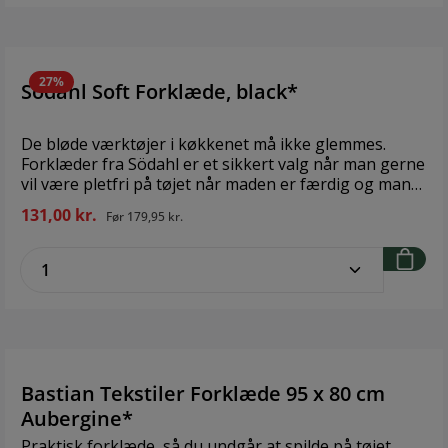
27%
Södahl Soft Forklæde, black*
De bløde værktøjer i køkkenet må ikke glemmes.
Forklæder fra Södahl er et sikkert valg når man gerne
vil være pletfri på tøjet når maden er færdig og man
skal nyde den med familien. Design: Södahl Størrelse:
131,00 kr.
Før
179,95 kr.
70 x 73 cm Materiale: 100 % bomuld
zentheme.component.product.quantitySe
Bastian Tekstiler Forklæde 95 x 80 cm
Aubergine*
Praktisk forklæde, så du undgår at spilde på tøjet.