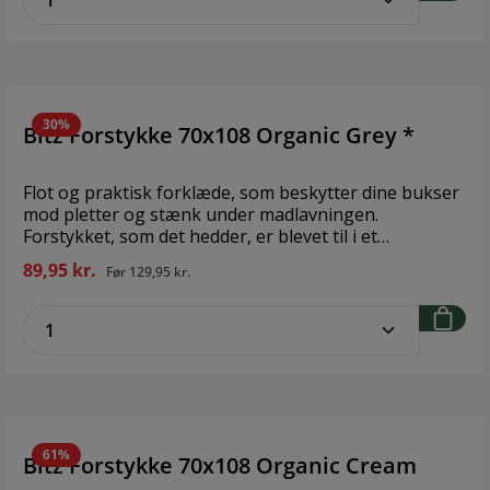
30%
Bitz Forstykke 70x108 Organic Grey *
Flot og praktisk forklæde, som beskytter dine bukser
mod pletter og stænk under madlavningen.
Forstykket, som det hedder, er blevet til i et
samarbejde mellem Christian Bitz og Södahl. Design:
89,95 kr.
Før
129,95 kr.
Bitz & Södahl Størrelse: 70x108 cm Materiale: 100 %
økologisk bomuld, GOTS-certificeret
zentheme.component.product.quantitySe
61%
Bitz Forstykke 70x108 Organic Cream