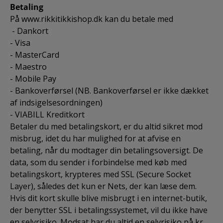
Betaling
På www.rikkitikkishop.dk kan du betale med
- Dankort
- Visa
- MasterCard
- Maestro
- Mobile Pay
- Bankoverførsel (NB. Bankoverførsel er ikke dækket
af indsigelsesordningen)
- VIABILL Kreditkort
Betaler du med betalingskort, er du altid sikret mod
misbrug, idet du har mulighed for at afvise en
betaling, når du modtager din betalingsoversigt. De
data, som du sender i forbindelse med køb med
betalingskort, krypteres med SSL (Secure Socket
Layer), således det kun er Nets, der kan læse dem.
Hvis dit kort skulle blive misbrugt i en internet-butik,
der benytter SSL i betalingssystemet, vil du ikke have
en selvrisiko. Modsat har du altid en selvrisiko på kr.