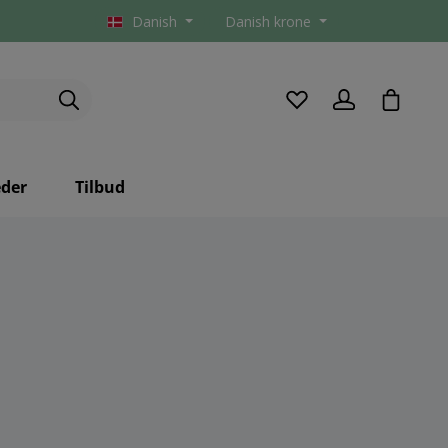
Danish
Danish krone
checkou
der
Tilbud