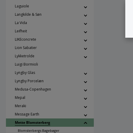
Laguiole
Langkilde & Søn
La Vida
Leifheit
LIKEconcrete
Lion Sabatier
Lykketrolde
Luigi Bormioli
Lyngby Glas
Lyngby Porcelæn
Medusa-Copenhagen
Mepal
Meraki
Message Earth
Mette Blomsterberg
Blomsterbergs Bagebøger