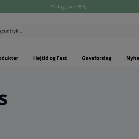
Fri fragt over 599,-
odukter
Højtid og Fest
Gaveforslag
Nyhe
s