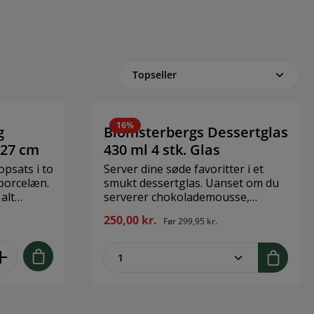
16%
g
Blomsterbergs Dessertglas
+27 cm
430 ml 4 stk. Glas
opsats i to
Server dine søde favoritter i et
 porcelæn.
smukt dessertglas. Uanset om du
alt
serverer chokolademousse,
upcakes,
fromage eller en trifli, er det høje
250,00 kr.
Før
299,95 kr.
gså til
glas med til at gøre din dessert
dder, små
ekstra indbydende. Velegnet til
legend
ent.product.quantitySelect.legend
zentheme.component.produ
opvaskemaskine.Brand:
get mere.
BlomsterbergStørrelse: 430 ml - 4
rrelse: Ø
stkMateriale: Glas
rcelæn