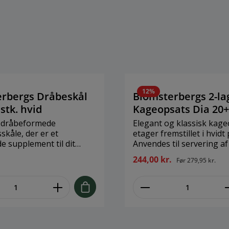
12%
rbergs Dråbeskål
Blomsterbergs 2-la
stk. hvid
Kageopsats Dia 20
, dråbeformede
Elegant og klassisk kage
kåle, der er et
etager fremstillet i hvidt
 supplement til dit
Anvendes til servering af 
Meget anvendelig som
mindre bagværk såsom c
244,00 kr.
Før
279,95 kr.
 og dybe tallerkener.
små desserter osv., men o
rveres alt fra iskold
udskåret frugt, pindema
me.component.product.quantitySelect.
zentheme.compon
ppe til havregryn med
sandwiches, oste,
dbær og cacao nibs. Flere
fødselsdagsboller og me
men er også velegnede
Brand: Blomsterbergs Stø
lligt tilbehør til en
20+ 27 cm Materiale: Po
ler lignende. Ovnfast,