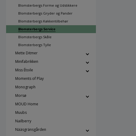
Blomsterbergs Forme og Udstikkere
Blomsterbergs Gryder og Pander
Blomsterbergs Køkkentilbehør
Blomsterbergs Service
Blomsterbergs Skåle
Blomsterbergs Tylle
Mette Ditmer
Minifabrikken
Miss Étoile
Moments of Play
Monograph
Morsø
MOUD Home
Muubs
Nailberry
Nääsgränsgården