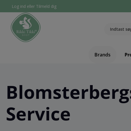
Log ind
eller
Tilmeld dig
Brands
Pr
Blomsterberg
Service