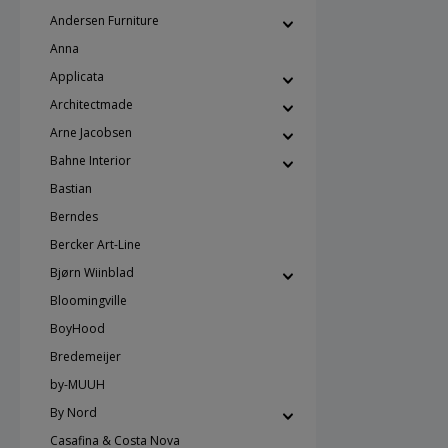
hvidt por
Andersen Furniture
anvendes 
Anna
opvaskemaskine Mål:
5 cm Fås desuden i størrelserne 13,
Applicata
24, 28 og
Architectmade
Arne Jacobsen
Bahne Interior
Bastian
Berndes
Bercker Art-Line
Bjørn Wiinblad
Bloomingville
BoyHood
Bredemeijer
by-MUUH
By Nord
Casafina & Costa Nova