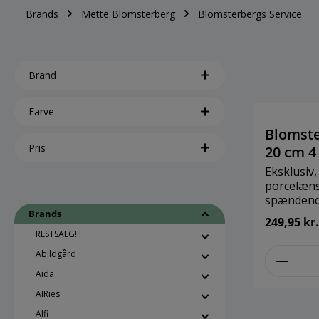
Brands
Mette Blomsterberg
Blomsterbergs Service
Brand
Farve
Blomste
Pris
20 cm 4 
Eksklusiv
porcelænss
spændende
service. 
Brands
249,95 kr.
både skåle
RESTSALG!!!
Der kan se
zenthe
Abildgård
jordbærsu
friske jor
Aida
skåle sam
AIRies
med forske
salatbuffet el
Alfi