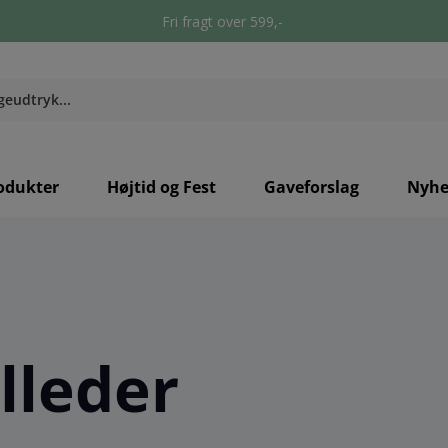
Fri fragt over 599,-
odukter
Højtid og Fest
Gaveforslag
Nyhe
lleder