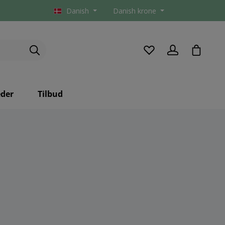
Danish
Danish krone
checkou
der
Tilbud