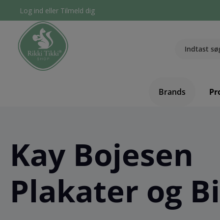
Log ind
eller
Tilmeld dig
Brands
Pr
Kay Bojesen
Plakater og Bi