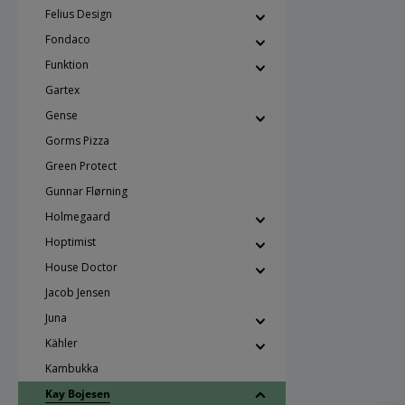
Felius Design
Fondaco
Funktion
Gartex
Gense
Gorms Pizza
Green Protect
Gunnar Flørning
Holmegaard
Hoptimist
House Doctor
Jacob Jensen
Juna
Kähler
Kambukka
Kay Bojesen