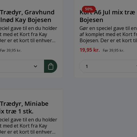
50%
 Trædyr, Gravhund
Kort A6 Jul mix træ
alnød Kay Bojesen
Bojesen
ciel gave til en du holder
Gør en speciel gave til e
t med et Kort fra Kay
af komplet med et Kort f
er er et kort til enhver
Bojesen. Der er et kort t
.Brand: Kay
anledning. Når du køber 
19,95 kr.
Før
39,95 kr.
Før
39,95 kr.
rrelse: H: 14,8 cm x B:
anledningskort, så køber 
teriale: FSC Karton
med dertilhørende kuver
me.component.product.quantitySelect.
zentheme.compon
Kay BojesenStørrelse: H: 
B: 10,5 cmMateriale: FSC
 Trædyr, Miniabe
x træ 1 stk.
ciel gave til en du holder
t med et Kort fra Kay
er er et kort til enhver