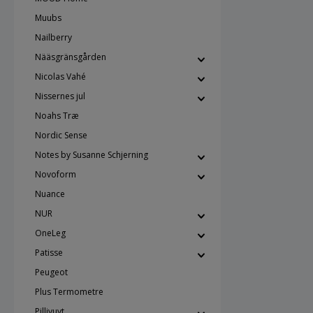
Muubs
Nailberry
Nääsgränsgården
Nicolas Vahé
Nissernes jul
Noahs Træ
Nordic Sense
Notes by Susanne Schjerning
Novoform
Nuance
NUR
OneLeg
Patisse
Peugeot
Plus Termometre
Pillivuyt