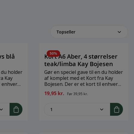
50%
ys blå
Kort A6 Aber, 4 størrelser
teak/limba Kay Bojesen
n du holder
Gør en speciel gave til en du holder
ra Kay
af komplet med et Kort fra Kay
il enhver
Bojesen. Der er et kort til enhver
et
anledning. Når du køber et
19,95 kr.
Før
39,95 kr.
du 1 stk.
anledningskort, så køber du 1 stk.
t.Brand:
med dertilhørende kuvert.Brand:
legend
ent.product.quantitySelect.legend
zentheme.component.produ
14,8 cm x
Kay BojesenStørrelse: H: 14,8 cm x
 Karton
B: 10,5 cmMateriale: FSC Karton