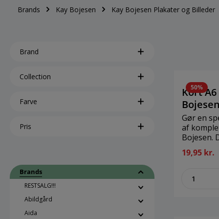
Brands
Kay Bojesen
Kay Bojesen Plakater og Billeder
Brand
Collection
50%
Kort A6
Farve
Bojese
Gør en spe
Pris
af komple
Bojesen. D
anledning
19,95 kr.
anlednings
med derti
Brands
zenthe
Kay Bojese
B: 10,5 c
RESTSALG!!!
Abildgård
Aida