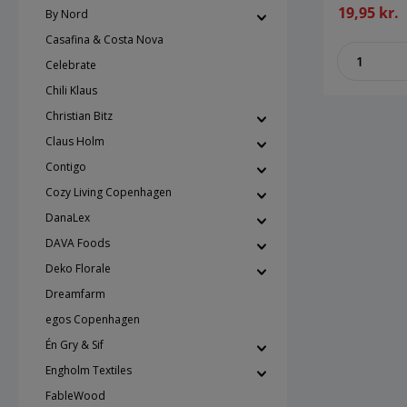
anledning
19,95 kr.
By Nord
anlednings
med derti
Casafina & Costa Nova
zenthe
Kay Bojes
Celebrate
cm Bredde 10,5
Chili Klaus
Certificer
Christian Bitz
Claus Holm
Contigo
Cozy Living Copenhagen
DanaLex
DAVA Foods
Deko Florale
Dreamfarm
egos Copenhagen
Én Gry & Sif
Engholm Textiles
FableWood