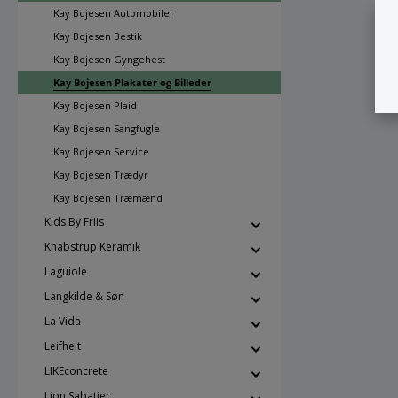
Kay Bojesen Automobiler
Kay Bojesen Bestik
Kay Bojesen Gyngehest
Kay Bojesen Plakater og Billeder
Kay Bojesen Plaid
Kay Bojesen Sangfugle
Kay Bojesen Service
Kay Bojesen Trædyr
Kay Bojesen Træmænd
Kids By Friis
Knabstrup Keramik
Laguiole
Langkilde & Søn
La Vida
Leifheit
LIKEconcrete
Lion Sabatier