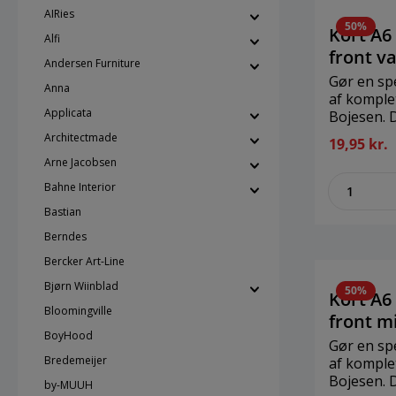
AIRies
50%
Kort A6
Alfi
front v
Andersen Furniture
Gør en spe
Anna
af komple
Applicata
Bojesen. D
anledning
Architectmade
19,95 kr.
BojesenStø
Arne Jacobsen
10,5 cmMa
zenthe
Bahne Interior
Bastian
Berndes
Bercker Art-Line
Bjørn Wiinblad
50%
Kort A6
Bloomingville
front mi
BoyHood
Gør en spe
Bredemeijer
af komple
Bojesen. D
by-MUUH