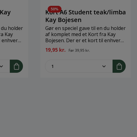
50%
 Kay
Kort A6 Student teak/limba
Kay Bojesen
n du holder
Gør en speciel gave til en du holder
ra Kay
af komplet med et Kort fra Kay
il enhver
Bojesen. Der er et kort til enhver
et
anledning. Når du køber et
19,95 kr.
Før
39,95 kr.
du 1 stk.
anledningskort, så køber du 1 stk.
t.Brand:
med dertilhørende kuvert.Brand:
legend
ent.product.quantitySelect.legend
zentheme.component.produ
14,8 cm x
Kay BojesenStørrelse: H: 14,8 cm x
 Karton
B: 10,5 cmMateriale: FSC Karton