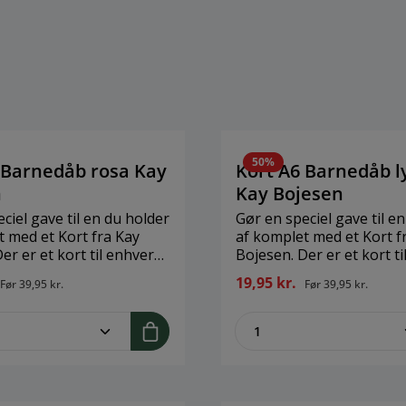
50%
 Barnedåb rosa Kay
Kort A6 Barnedåb l
n
Kay Bojesen
ciel gave til en du holder
Gør en speciel gave til e
t med et Kort fra Kay
af komplet med et Kort f
er er et kort til enhver
Bojesen. Der er et kort t
. Når du køber et
anledning. Når du køber 
19,95 kr.
Før
39,95 kr.
Før
39,95 kr.
kort, så køber du 1 stk.
anledningskort, så køber 
lhørende kuvert.Brand:
med dertilhørende kuver
me.component.product.quantitySelect.
zentheme.compon
nStørrelse: H: 14,8 cm x
Kay BojesenStørrelse: H: 
mMateriale: FSC Karton
B: 10,5 cmMateriale: FSC