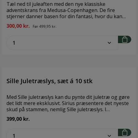
Tæl ned til juleaften med den nye klassiske
adventskrans fra Medusa-Copenhagen. De fire
stjerner danner basen for din fantasi, hvor du kan
sætte dit eget præg med gran, mos eller grene og
300,00 kr.
Før
499,95 kr.
nyde den hyggelige julestemning, når du tænder et
lys for hver søndag i advent. Brand: Medusa-
zentheme.component.product.quantitySe
Copenhagen Størrelse: 24x24 cm Materiale: Polyresin
Sille Juletræslys, sæt á 10 stk
Med Sille juletræslys kan du pynte dit juletræ og gøre
det lidt mere eksklusivt. Sirius præsentere det nyeste
skud på stammen, nemlig Sille juletræslys. I
modsætning til Sara juletræslys, så er flammen på
399,00 kr.
Sille juletræslys mere livagtig og selve lyset er
slankere. Sille juletræslys passer perfekt til den som
zentheme.component.product.quantitySe
ønsker lækre kvalitets juletræslys, som kan anvendes