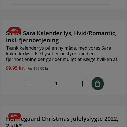
år for år. Fjernbetjeningen er inkluderet i dette
produkt.Brand: Sirius Størrelse: H11 x Ø 1,2 cm
Strømkilde: 10 x 1 x AAAA Antal LED: 10 Til
fjernbetjening: Ja
49%
Sirius Sara Kalender lys, Hvid/Romantic,
inkl. fjernbetjening
Tænk kalenderlys på en ny måde, med vores Sara
kalenderlys. LED Lyset er udstyret med en
fjernbetjening der gør det muligt at vælge hvilken af
de 24 dage, der skal brænde/lyse. Sara lyset fra Sirius
99,95 kr.
Før
199,00 kr.
har en bevægelig flamme, der giver et blødt og varmt
og lys. Fjernbetjening er inkluderet. Lyset benytter
zentheme.component.product.quant
2x2xAA batterier. Batterier er ikke inkluderet. Design:
Sirius Størrelse: Ø4,8 x H29cm Antal LED: 1 Batteri: 2 x
2 x AA (medfølger ikke)
62%
Holmegaard Christmas Julelyslygte 2022,
2 stk*