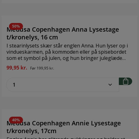
Strømkilde: 4 x 1 x AAAA Antal LED: 4 Til
fjernbetjening: Ja
50%
Medusa Copenhagen Anna Lysestage
t/kronelys, 16 cm
I stearinlysets skær står englen Anna. Hun lyser op i
vindueskarmen, på kommoden eller på spisebordet
som et symbol på julen, og hun bringer juleglæde
med sig. Anna er en lysestage, som passer til
99,95 kr.
Før
199,95 kr.
almindelige lys. Design: Medusa-Copenhagen
Materiale: Polyresin Størrelse: 16 cm
zentheme.component.product.quantitySe
40%
Medusa Copenhagen Annie Lysestage
t/kronelys, 17cm