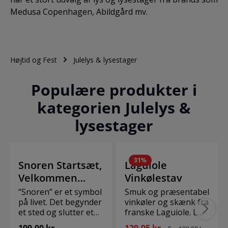
Medusa Copenhagen, Abildgård mv.
Højtid og Fest
Julelys & lysestager
Populære produkter i
kategorien Julelys &
lysestager
31
%
Snoren Startsæt,
Laguiole
Velkommen
Vinkølestav
klods, sort snor
“Snoren” er et symbol
Smuk og præsentabel
på livet. Det begynder
vinkøler og skænk fra
et sted og slutter et
franske Laguiole. Læg
andet, fyldt med
blot fryseelementet i