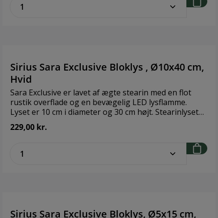
zentheme.component.product.quantitySe
Sirius Sara Exclusive Bloklys , Ø10x40 cm,
Hvid
Sara Exclusive er lavet af ægte stearin med en flot
rustik overflade og en bevægelig LED lysflamme.
Lyset er 10 cm i diameter og 30 cm højt. Stearinlyset
er batteridrevet og har indbygget timerfunktion,
229,00 kr.
således at lyset enten er tændt i 6 timer eller slukket
(OFF). Du kan desuden tilkøbe en Sirius fjernbetjening
zentheme.component.product.quantitySe
(art.nr.SI10000) der kan sættes til enten "ON" 2-4-6-8
timer eller "OFF", og som passer til hele Sara Exclusive
stearinlys serie, Heaven, Wave, Vein glasserier samt
vores nye Caroline lys. Stearinlyset tåler maks. 30
grader. Sirius stearinlyset er pakket i en flot
gaveæske. Batterier medfølger ikke. Der skal isættes
3 stk. AA batterier i bunden af lyset. Kun til indendørs
Sirius Sara Exclusive Bloklys, Ø5x15 cm,