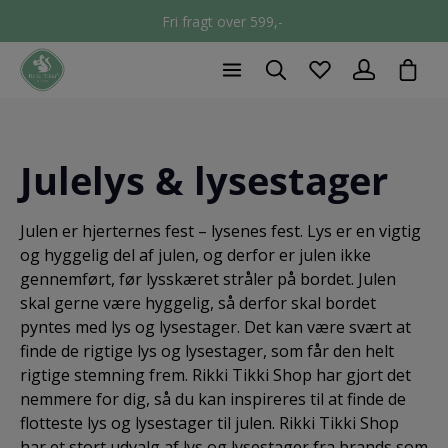
Fri fragt over 599,-
chec
Julelys & lysestager
Julen er hjerternes fest – lysenes fest. Lys er en vigtig
og hyggelig del af julen, og derfor er julen ikke
gennemført, før lysskæret stråler på bordet. Julen
skal gerne være hyggelig, så derfor skal bordet
pyntes med lys og lysestager. Det kan være svært at
finde de rigtige lys og lysestager, som får den helt
rigtige stemning frem. Rikki Tikki Shop har gjort det
nemmere for dig, så du kan inspireres til at finde de
flotteste lys og lysestager til julen. Rikki Tikki Shop
har et stort udvalg af lys og lysestager fra brands som