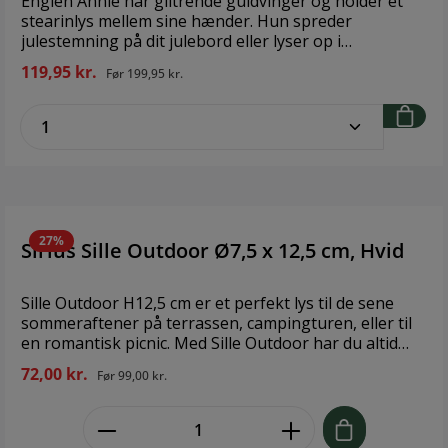
Englen Annie har glitrende guldvinger og holder et
stearinlys mellem sine hænder. Hun spreder
julestemning på dit julebord eller lyser op i
vindueskarmen i den søde juletid. Annie er en
119,95 kr.
Før
199,95 kr.
lysestage, som passer til almindelige lys. Design:
Medusa-Copenhagen Materiale: Polyresin Størrelse:
zentheme.component.product.quantitySe
17 cm
27%
Sirius Sille Outdoor Ø7,5 x 12,5 cm, Hvid
Sille Outdoor H12,5 cm er et perfekt lys til de sene
sommeraftener på terrassen, campingturen, eller til
en romantisk picnic. Med Sille Outdoor har du altid
hygge ved hånden. Du kan trygt efterlade lyset ude på
72,00 kr.
Før
99,00 kr.
terrassebordet, da det er lavet i vandtæt materiale.
Der findes ikke noget bedre end sene sommeraftener
zentheme.component.product.quant
ude på terrassen i stearinlysets skær. Med Sille
Udendørs er du garanteret udendørshygge aften