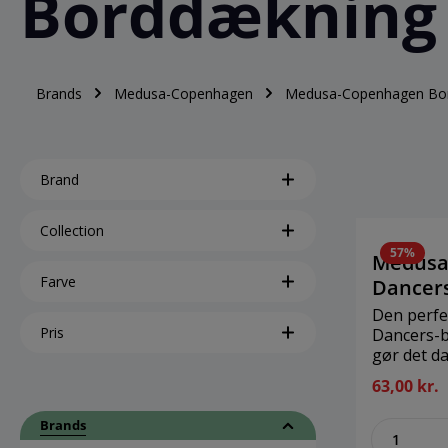
Borddækning
Brands
Medusa-Copenhagen
Medusa-Copenhagen Bo
Brand
Collection
57%
Medusa
Farve
Dancers
H:12cm
Den perfek
Pris
Dancers-b
gør det da
salat, pop
63,00 kr.
lækkert p
brug den 
Brands
zenthe
på køkkenbordet. 2