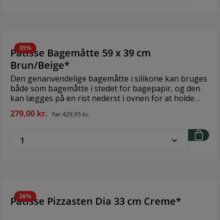
35%
Patisse Bagemåtte 59 x 39 cm
Brun/Beige*
Den genanvendelige bagemåtte i silikone kan bruges
både som bagemåtte i stedet for bagepapir, og den
kan lægges på en rist nederst i ovnen for at holde
bunden af ovnen ren for dryp og stænk. Placer aldrig
279,00 kr.
Før
429,95 kr.
måtten direkte på ovnbunden. Måtten tåler
temperaturer fra -60 til +230 grader C, er nem at gøre
zentheme.component.product.quantitySe
ren og kan vaskes i opvaskemaskine. Brand: Patisse
Størrelse: 59 x 39 cm Materiale: Silikone
26%
Patisse Pizzasten Dia 33 cm Creme*