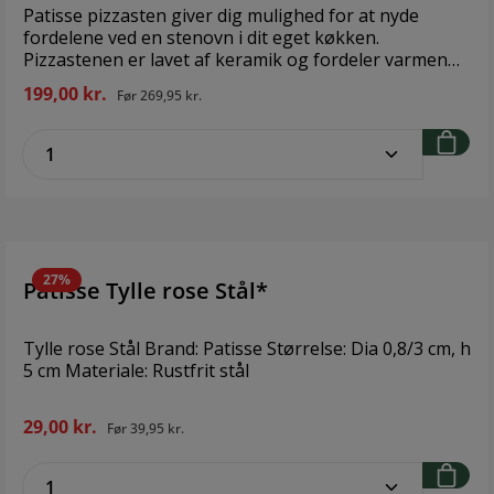
Patisse pizzasten giver dig mulighed for at nyde
fordelene ved en stenovn i dit eget køkken.
Pizzastenen er lavet af keramik og fordeler varmen
jævnt, så skorpen bliver let og sprød – som var det fra
199,00 kr.
Før
269,95 kr.
dit yndlingsbageri eller -pizzeria. Pizzastenen kan
bruges i en almindelig ovn eller mikroovn til bagning
zentheme.component.product.quantitySe
af pizza, brød, kiks, tortilla, kringler, bagels, cookies -
og meget mere. Pizzastenen bevarer varmen og
holder maden varm til servering - alt du skal gøre er
at lægge den varme pizzasten i serveringsstativet og
sæt den direkte ind på bordet. Brand: Patisse
Størrelse: Dia 33 cm Materiale: Keramik
27%
Patisse Tylle rose Stål*
Tylle rose Stål Brand: Patisse Størrelse: Dia 0,8/3 cm, h
5 cm Materiale: Rustfrit stål
29,00 kr.
Før
39,95 kr.
zentheme.component.product.quantitySe