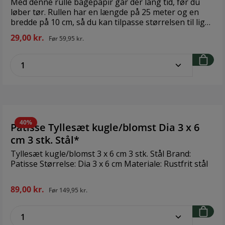
Med denne rulle bagepapir går der lang tid, før du
løber tør. Rullen har en længde på 25 meter og en
bredde på 10 cm, så du kan tilpasse størrelsen til lige
netop det, du skal bage. Brand: Patisse Størrelse: 25 x
29,00 kr.
Før
59,95 kr.
0,1 mtr Materiale: Papir
zentheme.component.product.quantitySe
40%
Patisse Tyllesæt kugle/blomst Dia 3 x 6
cm 3 stk. Stål*
Tyllesæt kugle/blomst 3 x 6 cm 3 stk. Stål Brand:
Patisse Størrelse: Dia 3 x 6 cm Materiale: Rustfrit stål
89,00 kr.
Før
149,95 kr.
zentheme.component.product.quantitySe