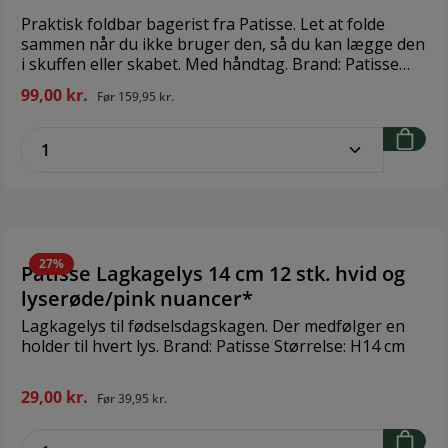
Praktisk foldbar bagerist fra Patisse. Let at folde
sammen når du ikke bruger den, så du kan lægge den
i skuffen eller skabet. Med håndtag. Brand: Patisse
Størrelse: Længde 46/18 cm, bredde 32 cm. Materiale:
99,00 kr.
Før
159,95 kr.
Rustfrit stål
zentheme.component.product.quantitySe
27%
Patisse Lagkagelys 14 cm 12 stk. hvid og
lyserøde/pink nuancer*
Lagkagelys til fødselsdagskagen. Der medfølger en
holder til hvert lys. Brand: Patisse Størrelse: H14 cm
29,00 kr.
Før
39,95 kr.
zentheme.component.product.quantitySe