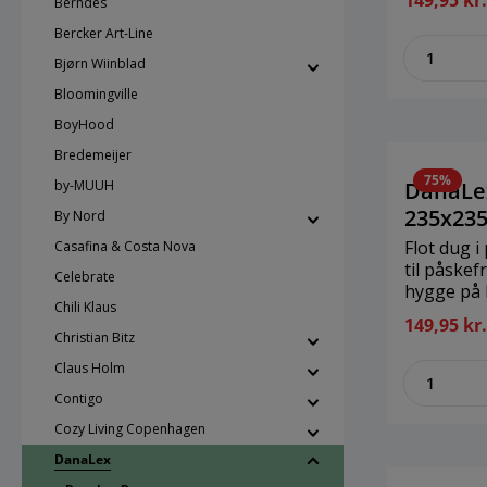
149,95 kr
Berndes
bomuld
Bercker Art-Line
zenthe
Bjørn Wiinblad
Bloomingville
BoyHood
Bredemeijer
75%
by-MUUH
DanaLe
235x23
By Nord
Flot dug i
Casafina & Costa Nova
til påskef
Celebrate
hygge på 
Chili Klaus
højtiden.
149,95 kr
235x235 c
Christian Bitz
bomuld
Claus Holm
zenthe
Contigo
Cozy Living Copenhagen
DanaLex