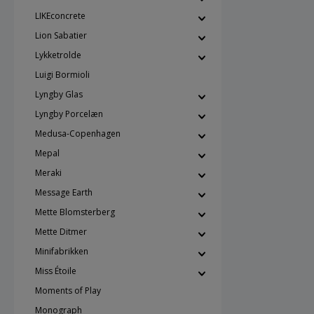
LIKEconcrete
Lion Sabatier
Lykketrolde
Luigi Bormioli
Lyngby Glas
Lyngby Porcelæn
Medusa-Copenhagen
Mepal
Meraki
Message Earth
Mette Blomsterberg
Mette Ditmer
Minifabrikken
Miss Étoile
Moments of Play
Monograph