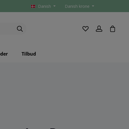
Danish
Danish krone
checkou
der
Tilbud