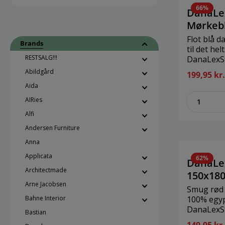
Skulpturen er udført i massiv
66%
bronze og efterfølgende
DanaLe
patineret og poleret i hånden,
Mørkeb
hvilket giver hver enkelt figur et
Flot blå 
unikt udtryk. Designer: Kerstin
Brands
til det he
Stark Brand: Bercker Størrelse:
RESTSALG!!!
DanaLexSt
H7-8 cm Materiale: Bronze
cmMateria
Abildgård
199,95 kr
bomuld
Aida
zenthe
AIRies
Alfi
Andersen Furniture
Anna
Applicata
62%
DanaLe
Architectmade
150x18
Arne Jacobsen
Smug rød
Bahne Interior
100% egyp
DanaLexSt
Bastian
cmMateriale: 100% e