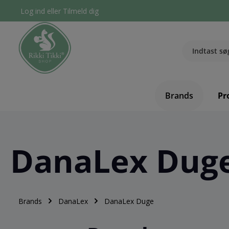
Log ind
eller
Tilmeld dig
Brands
Pr
DanaLex Dug
Brands
DanaLex
DanaLex Duge