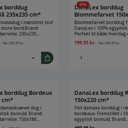
Anvendelse: Udendørs - 
63%
godkendt. Tåler regn, me
x borddug
DanaLex borddug
direkte vand.
lå 235x235 cm*
Blommefarvet 150
cm*
damaskdug i mønstret stof
Blommefarvet borddug f
lt store bord.Brand:
DanaLex i 100% egyptisk
ørrelse: 235x235
Perfekt til både hverdag
le: 100% egyptisk
jul!Brand: DanaLexStørre
.
199,95 kr.
Før
599,95 kr.
Før
549,95 kr.
150x320 cmMateriale: 1
bomuld
me.component.product.quantitySelect.
zentheme.compon
x borddug Bordeux
DanaLex borddug 
0 cm*
150x220 cm*
 damaskvævet dug i
Flot damask borddug i r
tisk bomuld. Brand:
bordeaux. Fremstillet i 1
ørrelse: 150x180
egyptisk bomuld. Brand:
gyptisk
DanaLexStørrelse: 150x2