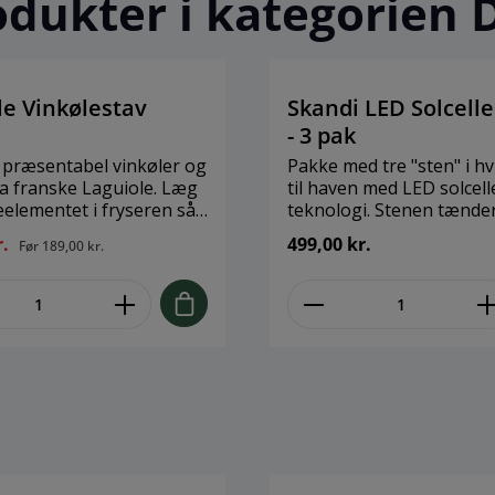
dukter i kategorien
le Vinkølestav
Skandi LED Solcelle
- 3 pak
præsentabel vinkøler og
Pakke med tre "sten" i hv
 franske Laguiole. Læg
til haven med LED solcell
eelementet i fryseren så
teknologi. Stenen tænde
rt til din vin. Når du så
automatisk når det blive
r.
499,00 kr.
Før
189,00 kr.
 din vin skal du blot
og lyser op i havens bede
 kolde element i flasken
eller altankassen uden d
re skænken i enden af
behøver gøre andet end 
. Lettere bliver det ikke!
stemningen. Stenene k
med praktiske jordspyd, 
placere dem sikkert i jorden
stå i direkte sollys for op
opladning. Brand: Skandi
Størrelse: 15 x H13 / Ø20
Ø26 x H24 cm Materiale: 
Antal LED: 3 Strømkilde: S