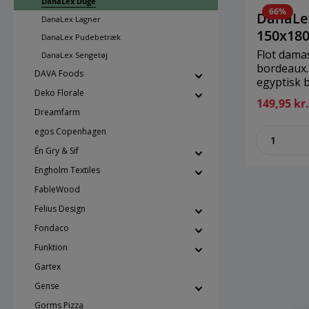
DanaLex Duge
66%
DanaLe
DanaLex Lagner
150x18
DanaLex Pudebetræk
Flot dama
DanaLex Sengetøj
bordeaux. 
DAVA Foods
egyptisk 
Deko Florale
DanaLexSt
149,95 kr
cmMateriale: 100% e
Dreamfarm
bomuld
egos Copenhagen
zenthe
Én Gry & Sif
Engholm Textiles
FableWood
Felius Design
Fondaco
Funktion
Gartex
Gense
Gorms Pizza