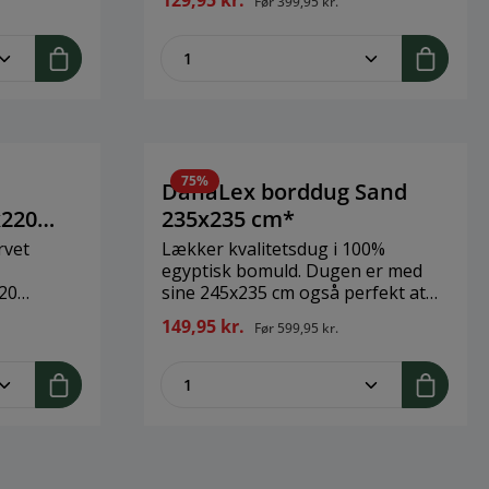
129,95 kr.
Før
399,95 kr.
cmMateriale: 100% bomuld
legend
ent.product.quantitySelect.legend
zentheme.component.produ
75%
DanaLex borddug Sand
x220
235x235 cm*
rvet
Lækker kvalitetsdug i 100%
egyptisk bomuld. Dugen er med
20
sine 245x235 cm også perfekt at
ld
bruge til runde borde, selvom den
149,95 kr.
Før
599,95 kr.
er firkantet.Brand:
DanaLexStørrelse: 235x235
legend
ent.product.quantitySelect.legend
zentheme.component.produ
cmMateriale: 100% bomuld