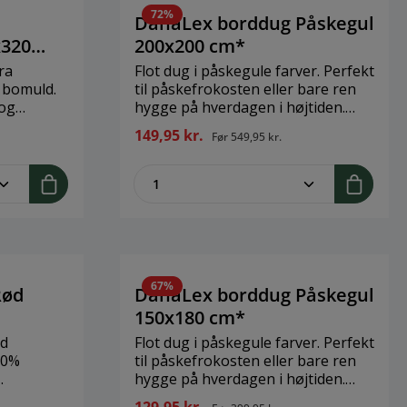
IP44
din flagline, skal det være
72%
n ikke
stor/lille, for at vimplen kan
DanaLex borddug Påskegul
klikkes på. Langkilde & Søn yder 2
x320
200x200 cm*
måneders garanti mod knuder på
ra
Flot dug i påskegule farver. Perfekt
vimpler og standere. Brand:
 bomuld.
til påskefrokosten eller bare ren
Langkilde & Søn Størrelse: Passer
 og
hygge på hverdagen i højtiden.
til 8m flagstang // 21x400 cm
lse:
Dugen er firkantet, men kan
Materiale: Flagdug
149,95 kr.
Før
549,95 kr.
00%
grundet de 200x200cm også
bruges til et rundt bord.Brand:
legend
ent.product.quantitySelect.legend
zentheme.component.produ
DanaLexStørrelse: 200x200
cmMateriale: 100% bomuld
67%
Rød
DanaLex borddug Påskegul
150x180 cm*
ød
Flot dug i påskegule farver. Perfekt
00%
til påskefrokosten eller bare ren
hygge på hverdagen i højtiden.
20
Brand: DanaLexStørrelse: 150x180