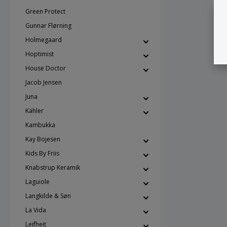
Green Protect
Gunnar Flørning
Holmegaard
Hoptimist
House Doctor
Jacob Jensen
Juna
Kähler
Kambukka
Kay Bojesen
Kids By Friis
Knabstrup Keramik
Laguiole
Langkilde & Søn
La Vida
Leifheit