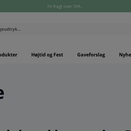
Fri fragt over 599,-
odukter
Højtid og Fest
Gaveforslag
Nyhe
e