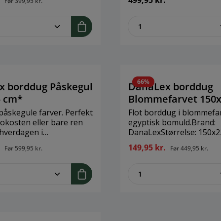
.
499,95 kr.
Før
399,95 kr.
cmMateriale: 100% egyptisk
bomuld
me.component.product.quantitySelect.
zentheme.compon
66%
x borddug Påskegul
DanaLex borddug
5 cm*
Blommefarvet 150
cm*
 påskegule farver. Perfekt
Flot borddug i blommefa
rokosten eller bare ren
egyptisk bomuld.Brand:
hverdagen i
DanaLexStørrelse: 150x2
Brand: DanaLexStørrelse:
cmMateriale: 100% bomu
.
149,95 kr.
Før
599,95 kr.
Før
449,95 kr.
mMateriale: 100%
me.component.product.quantitySelect.
zentheme.compon