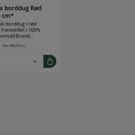
x borddug Rød
0 cm*
sk borddug i rød
Fremstillet i 100%
bomuld.Brand:
ørrelse: 150x180
.
Før
449,95 kr.
gyptisk
me.component.product.quantitySelect.