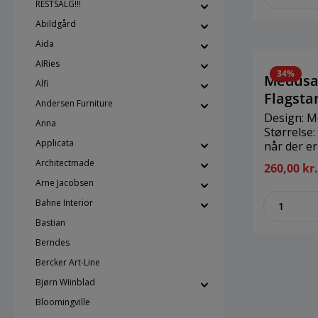
gave til 
RESTSALG!!!
kender. Hu
Abildgård
Aida
AIRies
34%
Medusa
Alfi
Flagsta
Andersen Furniture
Design: 
Anna
Størrelse: 65 cm Sæt
Applicata
når der er
solide tr
Architectmade
260,00 kr
har et fin
Arne Jacobsen
siddende 
zenthe
festlige r
Bahne Interior
fødselsdag
Bastian
søndag og 
Berndes
Bercker Art-Line
Bjørn Wiinblad
Bloomingville