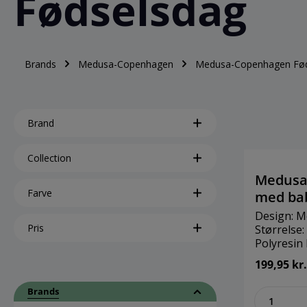
Fødselsdag
Brands
Medusa-Copenhagen
Medusa-Copenhagen Fød
Brand
Collection
Medusa
Farve
med bab
Design: 
Pris
Størrelse:
Polyresin
Hurra, et l
199,95 kr.
skal fejre
lille ny, 
Brands
zenthe
baby. Tag