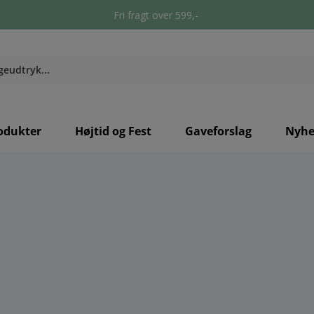
Fri fragt over 599,-
odukter
Højtid og Fest
Gaveforslag
Nyhe