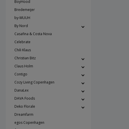
BoyHood
Bredemeijer
by-MUUH
By Nord
Casafina & Costa Nova
Celebrate
Chili Klaus
Christian Bitz
Claus Holm
Contigo
Cozy Living Copenhagen
DanaLex
DAVA Foods
Deko Florale
Dreamfarm
egos Copenhagen