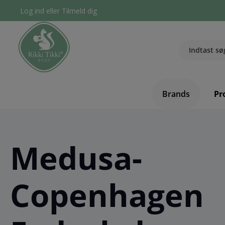
Log ind
eller
Tilmeld dig
Brands
Pr
Medusa-
Copenhagen