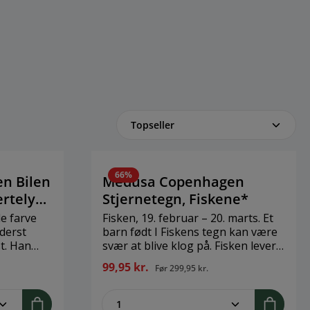
66%
n Bilen
Medusa Copenhagen
ertelys
Stjernetegn, Fiskene*
le farve
Fisken, 19. februar – 20. marts. Et
derst
barn født I Fiskens tegn kan være
t. Han
svær at blive klog på. Fisken lever
 tonsvis
lidt – som fiskene i havet – i en
99,95 kr.
Før
299,95 kr.
, og
anden verden. Et følsomt, intuitivt
er af
og fantasifuldt barn, der har stor
legend
ent.product.quantitySelect.legend
zentheme.component.produ
i stagen,
skaberkraft. Design: Medusa