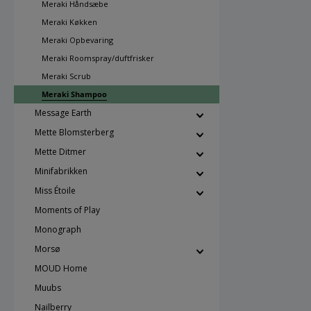
Meraki Håndsæbe
Meraki Køkken
Meraki Opbevaring
Meraki Roomspray/duftfrisker
Meraki Scrub
Meraki Shampoo
Message Earth
Mette Blomsterberg
Mette Ditmer
Minifabrikken
Miss Étoile
Moments of Play
Monograph
Morsø
MOUD Home
Muubs
Nailberry