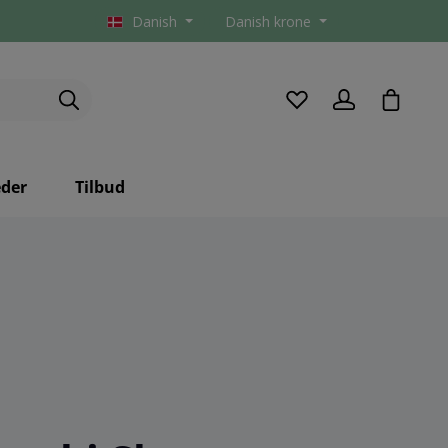
Danish
Danish krone
checkou
der
Tilbud