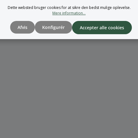
elinum Extract,
Dette websted bruger cookies for at sikre den bedst mulige oplevelse.
trate, Parfum, Limonene,
Mere information...
l, *Ingredienser
k dyrkning 98.6 %
Afvis
Konfigurér
Accepter alle cookies
igin of total 20 % of the
edients are from organic