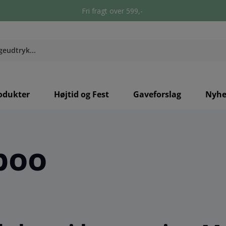
Fri fragt over 599,-
odukter
Højtid og Fest
Gaveforslag
Nyhe
poo