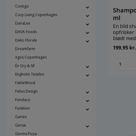
Benzoate,
løsning, de
Contigo
Leuconost
hverdagen
Shampoo
Filtrate, 
kompromis
Cozy Living Copenhagen
ml
Citronello
ingrediens
DanaLex
cedertræ 
En blid s
en passe
opfrisker h
DAVA Foods
og massér 
blødt med 
Deko Florale
hele kroppen eller begge dele. Skyl
Velegnet t
199,95 kr.
Dreamfarm
grundigt. 
hårtyper.
og alle hudtyper. Brand:
Organic a
egos Copenhagen
zenthe
MerakiStø
til daglig 
Én Gry & Sif
mlIngredienser: 
COSMOS Or
Barbadens
Producere
Engholm Textiles
Coco-Sulfate
Top: Berg
FableWood
Glucoside
Hjerte: Eu
Felius Design
Betaine, C
Bund: Cedert
Benzoate, Maris Sal, Sacchari
MerakiStø
Fondaco
Isomerate
Funktion
Hydroxypr
Sodium Ch
Gartex
Potassium
Gense
Gluconate, Sodium Hydroxi
Gorms Pizza
Daucus Ca