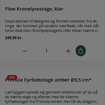
Flow Kronelysestage, klar
Inspirationen til designet og formen stammer fra de
ringe, der kommer på vandets overflade, når man slår
smut med sten. Kronlysestagens riller bliver større og
større for derefter at forsvinde – ligesom ringe i
249,95 kr.
vandet. Design: Holmegaard Størrelse: Ø 13,5 x H 3 cm
Materiale: Mundblæst Glas
zentheme.component.product.quant
33%
Primula Fyrfadsstage amber Ø9,5 cm*
Lad hyggen sprede sig gennem reflektioner af lys på
de mørke dage og aftener med de skønne
fyrfadsstager fra Primula-serien. Her får du stagerne