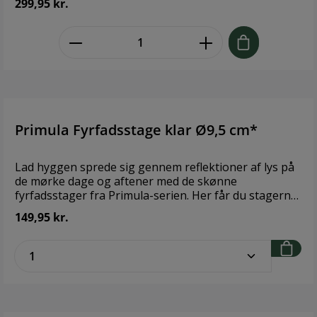
299,95 kr.
designtradition. Bloklysestagen her passer naturligvis
til markedets standardbloklys med en diameter på 5
zentheme.component.product.quant
cm. For at sætte prikken over i’et i fejringen af lyset
som fænomen, har Maria Berntsen skabt et stilfuldt
kegleformet julelys i hvidt stearin, der passer perfekt
til stagens omkreds og på smukkeste vis tæller ned til
julens komme gennem hele december. Derudover
passer Holmegaard Christmas Kalenderlys også
perfekt til stagen. Begge julelys fås her i shoppen.
Primula Fyrfadsstage klar Ø9,5 cm*
Design: Holmegaard Størrelse: Ø17 cm Materiale: Glas
Lad hyggen sprede sig gennem reflektioner af lys på
de mørke dage og aftener med de skønne
fyrfadsstager fra Primula-serien. Her får du stagerne
i klar i en diamter på 9,5 cm. Design: Holmegaard
149,95 kr.
Størrelse: 6x9,5 cm Materiale: Mundblæst glas
zentheme.component.product.quantitySe