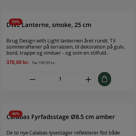
traditionen hos Holmegaard, er både vaserne og
lysestagerne i Calabas-serien mundblæst af dygtige
glasmagere med mange års erfaring, der kan deres
håndværk til fingerspidserne og sætter en ære i at
50%
DWL Lanterne, smoke, 25 cm
skabe anvendeligt glaskunst i den ypperste kvalitet.
Brand: Holmegaard Størrelse: Ø8.5 cm Materiale: Glas
Brug Design with Light lanternen året rundt. Til
sommeraftener på terrassen, til dekoration på gulv,
bord, trappe og vinduer - og som en stilfuld
juledekoration tilsat et par kogler, gran og
370,00 kr.
Før
749,95 kr.
kanelstænger i bunden. Denne lanterne er udført i
mundblæst glas og kernelæder, der gør hver enkelt
zentheme.component.product.quant
lanterne helt unik. Luftbobler i mundblæst glas er
uundgåelige og udgør en del af den charme, der
kendetegner mundblæst glas. Design: Holmegaard
Størrelse: H 25 cm Materiale: Mundblæst Glas
46%
Calabas Fyrfadsstage Ø8.5 cm amber
De to nye Calabas-lysestager reflekterer flot både