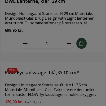
DWL Lanterne, klar, 29 cm
Design: Holmegaard Størrelse: H 29 cm Materiale:
Mundblæst Glas Brug Design with Light lanternen
året rundt. Til sommeraftener på terrassen, til
dekoration på gulv, bord, trappe og vinduer - og som
699,95 kr.
en stilfuld juledekoration tilsat et par kogler, gran og
kanelstænger i bunden. Denne lanterne er udført i
zentheme.component.product.quant
mundblæst glas og kernelæder, der gør hver enkelt
lanterne helt unik. Luftbobler i mundblæst glas er
uundgåelige og udgør en del af den charme, der
kendetegner mundblæst glas.
29%
Flow Fyrfadsstage, blå, Ø 10 cm*
Design: Holmegaard Størrelse: Ø 10 x H 7,5 cm
Materiale: Mundblæst Glas Takket være den unikke
form, kaster FLOW-fyrfadsstagen smukke skygger,
der mest af alt minder om ringe i vandet, der blot
120,00 kr.
Før
169,95 kr.
bliver større og større for da at forsvinde.