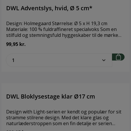
DWL Adventslys, hvid, Ø 5 cm*
Design: Holmegaard Størrelse: Ø 5 x H 19,3 cm
Materiale: 100 % fuldraffineret specialvoks Som en
stilfuld og stemningsfuld hyggeskaber til de mørke
vintermorgener - og -eftermiddage, hvor især de
99,95 kr.
yngste og de barnlige sjæle utålmodigt venter på, at
december går op i lysets flammer, og den store dag
zentheme.component.product.quantitySe
endelig oprinder. En god gaveidé til adventskalender
eller som første gave til pakkekalenderen. Brændetid
ca. 30 timer.Obs. Stage medfølger ikke.
DWL Bloklysestage klar Ø17 cm
Design with Light-serien er kendt og populær for sit
stramme stilrene design. Med det klare glas og
naturlæderstroppen som en fin detalje er serien
blevet indbegrebet af den skandinaviske