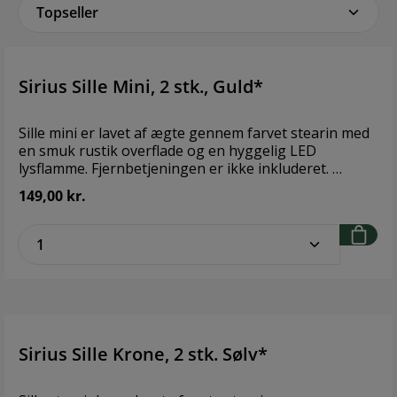
Sirius Sille Mini, 2 stk., Guld*
Sille mini er lavet af ægte gennem farvet stearin med
en smuk rustik overflade og en hyggelig LED
lysflamme. Fjernbetjeningen er ikke inkluderet.
Brand: Sirius Størrelse: H 6,5 x Ø 5 cm Strømkilde: 2 x 2
149,00 kr.
x CR2032. De er inkluderet Antal LED: 2 Til
fjernbetjening: Ja ikke inkluderet
zentheme.component.product.quantitySe
Sirius Sille Krone, 2 stk. Sølv*