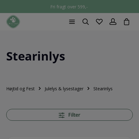
Fri fragt over 599,-
chec
Stearinlys
Højtid og Fest
Julelys & lysestager
Stearinlys
Filter