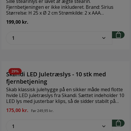
Sille stearinlys er lavet af ægte stearin.
Fjernbetjeningen er ikke inkluderet. Brand: Sirius
Størrelse: H 25 x Ø 2 cm Strømkilde: 2 x AAA
BatteriAntal LED: 2 Til fjernbetjening: Ja ikke
199,00 kr.
inkluderet
zentheme.component.product.quantitySe
29%
Skandi LED Juletræslys - 10 stk med
fjernbetjening
Skab klassisk julehygge på en sikker måde med flotte
hvide LED juletræslys fra Skandi. Sættet indeholder 10
LED lys med justerbar klips, så de sidder stabilt på
grene og dekorationer. Med den medfølgende
175,00 kr.
Før
249,95 kr.
fjernbetjening kan du tænde/slukke alle lys på én
gang og hurtigt skabe den helt rette julestemning –
zentheme.component.product.quantitySe
uden røg eller brandfare.Brand: SkandiStørrelse: Ø1,5
x H12,5 cmMateriale: PlastStrømkilde: 10 x AAA