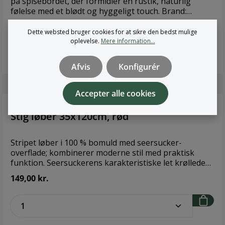
på spisebordet, der formidler en rustik, naturlig
følelse med et blødt og hyggeligt touch. Brand:
FondacoStørrelse: 35x120cmMateriale: 60% jute og
139,00 kr.
40% bomuld
Dette websted bruger cookies for at sikre den bedst mulige
oplevelse.
Mere information...
zentheme.component.product.quantitySe
Afvis
Konfigurér
Accepter alle cookies
Stig løber 35x120cm, rød
Stripet løber i 100 % bomuld med seersucker-
overflade; kombinerer moderne stil med praktisk
funktion. Seersuckerens karakteristiske let krøllede
struktur giver løberen en luftig fornemmelse og en
149,00 kr.
naturlig afslappet elegance. Brand:
FondacoStørrelse: 35x120cmMateriale: 100% bomuld
zentheme.component.product.quantitySe