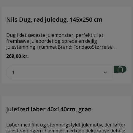
Nils Dug, rød juledug, 145x250 cm
Dug i det sødeste julemønster, perfekt til at
fremhæve julebordet og sprede en dejlig
julestemning i rummet.Brand: FondacoStørrelse:
145x250 cmMateriale: 100% bomuld
269,00 kr.
zentheme.component.product.quantitySe
Julefred løber 40x140cm, grøn
Løber med fint og stemningsfyldt julemotiv, der løfter
julestemningen i hjemmet med den dekorative detalje.