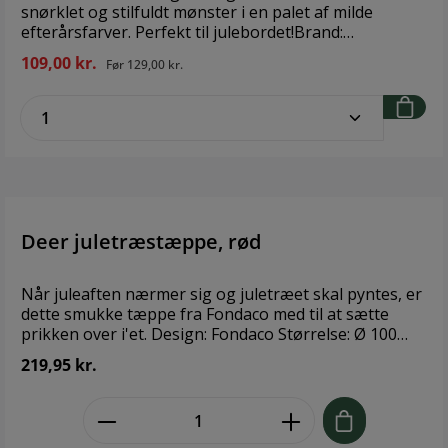
snørklet og stilfuldt mønster i en palet af milde
efterårsfarver. Perfekt til julebordet!Brand:
FondacoStørrelse: 40x140cmMateriale: 80% bomuld,
109,00 kr.
Før
129,00 kr.
20% blandet
zentheme.component.product.quantitySe
Deer juletræstæppe, rød
Når juleaften nærmer sig og juletræet skal pyntes, er
dette smukke tæppe fra Fondaco med til at sætte
prikken over i'et. Design: Fondaco Størrelse: Ø 100
Materiale: 100% Polyester
219,95 kr.
zentheme.component.product.quant