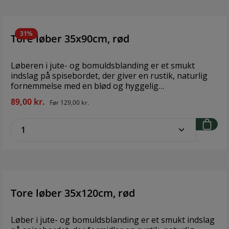
31%
Tore løber 35x90cm, rød
Løberen i jute- og bomuldsblanding er et smukt
indslag på spisebordet, der giver en rustik, naturlig
fornemmelse med en blød og hyggelig
stemning. Brand:
89,00 kr.
Før
129,00 kr.
FondacoStørrelse: 35x90cmMateriale: 60% jute, 40%
bomuld
zentheme.component.product.quantitySe
Tore løber 35x120cm, rød
Løber i jute- og bomuldsblanding er et smukt indslag