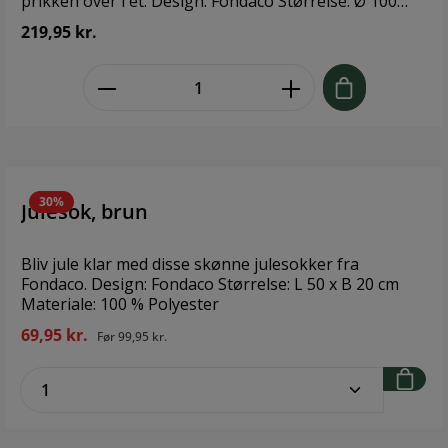
prikken over i'et. Design: Fondaco Størrelse: Ø 100
Materiale: 100% Polyester
219,95 kr.
zentheme.component.product.quant
30%
Julesok, brun
Bliv jule klar med disse skønne julesokker fra
Fondaco. Design: Fondaco Størrelse: L 50 x B 20 cm
Materiale: 100 % Polyester
69,95 kr.
Før
99,95 kr.
zentheme.component.product.quantitySe