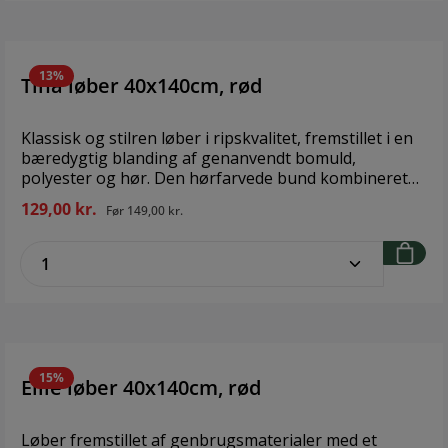
13%
Tina løber 40x140cm, rød
Klassisk og stilren løber i ripskvalitet, fremstillet i en
bæredygtig blanding af genanvendt bomuld,
polyester og hør. Den hørfarvede bund kombineret
med et diskret stribet mønster giver løberen et tidløst
129,00 kr.
Før
149,00 kr.
udtryk, der passer både i moderne og traditionelle
miljøer. Ripsvævningens tydelige struktur giver
zentheme.component.product.quantitySe
stoffet en god fasthed og et smukt fald. Brand:
FondacoStørrelse: 40x140cmMateriale: 70% bomuld,
20% polyester, 10% hør.Stoffet kan krympe ca 5-7% i
vask.
15%
Ellie løber 40x140cm, rød
Løber fremstillet af genbrugsmaterialer med et