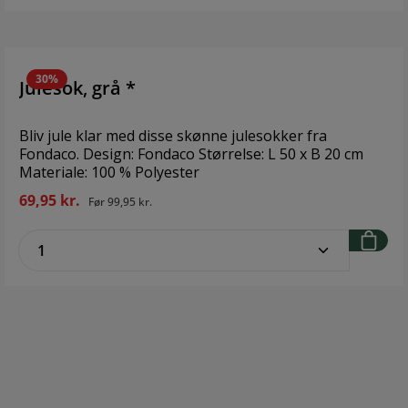
30%
Julesok, grå *
Bliv jule klar med disse skønne julesokker fra
Fondaco. Design: Fondaco Størrelse: L 50 x B 20 cm
Materiale: 100 % Polyester
69,95 kr.
Før
99,95 kr.
zentheme.component.product.quantitySe