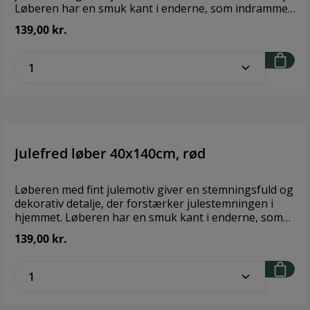
Løberen har en smuk kant i enderne, som indrammer
mønstret og giver en elegant og gennemført
139,00 kr.
afslutning. Brand:
FondacoStørrelse: 40x140cmMateriale: 100% bomuld
zentheme.component.product.quantitySe
Julefred løber 40x140cm, rød
Løberen med fint julemotiv giver en stemningsfuld og
dekorativ detalje, der forstærker julestemningen i
hjemmet. Løberen har en smuk kant i enderne, som
indrammer mønstret og giver den en elegant og
139,00 kr.
gennemført afslutning. Brand:
FondacoStørrelse: 40x140cmMateriale: 100% bomuld
zentheme.component.product.quantitySe