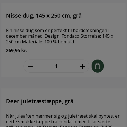
have, sommerhus
eller hvor som helst,
Nisse dug, 145 x 250 cm, grå
som dit eget lille
personlige
kunstværk. Style
Fin nisse dug som er perfekt til borddækningen i
SNOREN med eller
december måned. Design: Fondaco Størrelse: 145 x
uden flag – inde som
250 cm Materiale: 100 % bomuld
ude – et MixandMatch
koncept, hvor du
269,95 kr.
skaber din egen stil.
Brand: Snoren
zentheme.component.product.quant
Størrelse: 275 cm
Materiale: Træ,
polyester, læder
Deer juletræstæppe, grå
Når juleaften nærmer sig og juletræet skal pyntes, er
dette smukke tæppe fra Fondaco med til at sætte