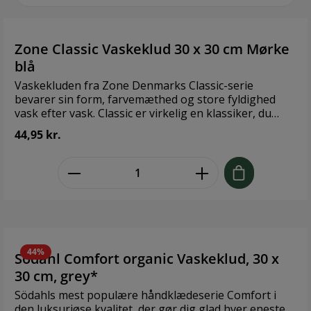
efter vask. Design:
Mette Ditmer
Størrelse: 31x31 cm
Zone Classic Vaskeklud 30 x 30 cm Mørke
Farve: Black, off white
blå
Materiale: 100%
bomuld, Øko-tex
Vaskekluden fra Zone Denmarks Classic-serie
certificeret
bevarer sin form, farvemæthed og store fyldighed
Plejeanvisning:
vask efter vask. Classic er virkelig en klassiker, du
Vaskes ved 60 grader,
bliver glad for. 100 % Øko-Tex certificeret bomuld, der
44,95 kr.
tørretumbles ved
kan vaskes ved 60 °C. Design: ZONE Denmark
maksimal varme,
Størrelse: 30 x 30 cm Materiale: 100 % Øko-Tex
undgå skyllemiddel.
zentheme.component.product.quant
certificeret bomuld
44%
Södahl Comfort organic Vaskeklud, 30 x
30 cm, grey*
Södahls mest populære håndklædeserie Comfort i
den luksuriøse kvalitet, der gør dig glad hver eneste