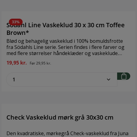
33%
Södahl Line Vaskeklud 30 x 30 cm Toffee
Brown*
Blød og behagelig vaskeklud i 100% bomuldsfrotte
fra Södahls Line serie. Serien findes i flere farver og
med flere størrelser håndeklæder og vaskeklude.
STANDARD 100 by OEKO-TEX® cert. nr. 10550CIT
19,95 kr.
Før
29,95 kr.
Hohenstein HTTI Brand: Södahl Størrelse: 30 x 30 cm
Materiale: 100 % bomuldsfrotté
zentheme.component.product.quantitySe
Check Vaskeklud mørk grå 30x30 cm
Den kvadratiske, mørkegrå Check-vaskeklud fra Juna