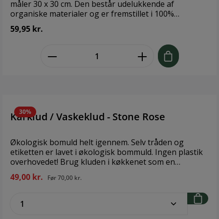
måler 30 x 30 cm. Den består udelukkende af
organiske materialer og er fremstillet i 100%
økologisk bomuld. Kluden kan vaskes ved op til 60
59,95 kr.
grader i vaskemaskinen efter behov, og den kan også
tørres i tørretumbleren. Den er en del af den
zentheme.component.product.quant
populære Check-serie, som består af håndklæder og
vaskeklude i diverse farver og størrelser. Lad den
moderne og flotte Check-vaskeklud pynte på
badeværelset sammen med matchende håndklæder
fra samme serie. Design: JUNA Mål: 30x30 cm
Materiale: 100% økologisk bomuld
Pasningsvejledning: Maskinvask ved 40°C. Tåler
30%
Karklud / Vaskeklud - Stone Rose
tørretumbler.
Økologisk bomuld helt igennem. Selv tråden og
etiketten er lavet i økologisk bommuld. Ingen plastik
overhovedet! Brug kluden i køkkenet som en
køkkenklud eller på badeværelset som et lille
49,00 kr.
Før
70,00 kr.
gæstehåndklæde eller vaskeklud til ansigt og hænder.
Mål: 30 x 35 cm 100% GOTS certified organic cotton
zentheme.component.product.quantitySe
Design: The Organic Company