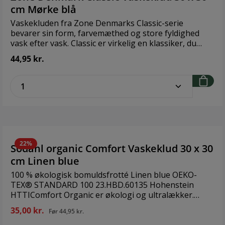
cm, gæstehåndklæde 40 x 60 cm og vaskeklud 30 x 30
cm Mørke blå
cm.Brand: SödahlStørrelse: B: 30 cm x L: 30
cmMateriale: 100 % Økologisk bomuldsfrotté
Vaskekluden fra Zone Denmarks Classic-serie
bevarer sin form, farvemæthed og store fyldighed
vask efter vask. Classic er virkelig en klassiker, du
bliver glad for. 100 % bomuld, der kan vaskes ved 60
44,95 kr.
°C. Brand: Zone DenmarkStørrelse: 30 x 30
cmMateriale: 100% bomuld
zentheme.component.product.quantitySe
22%
Södahl organic Comfort Vaskeklud 30 x 30
cm Linen blue
100 % økologisk bomuldsfrotté Linen blue OEKO-
TEX® STANDARD 100 23.HBD.60135 Hohenstein
HTTIComfort Organic er økologi og ultralækker.
Södahls mest populære håndklædeserie Comfort i
35,00 kr.
Før
44,95 kr.
den luksuriøse kvalitet, der gør dig glad hver eneste
dag. Håndklæderne lever op til de strengeste krav om