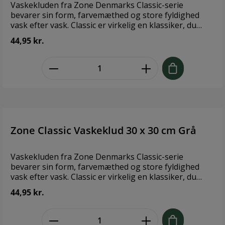
Vaskekluden fra Zone Denmarks Classic-serie
bevarer sin form, farvemæthed og store fyldighed
vask efter vask. Classic er virkelig en klassiker, du
bliver glad for. 100 % bomuld, der kan vaskes ved 60
44,95 kr.
°C. 30 x 30 cm. STANDARD 100 by OEKO-TEX® cert. nr.
2668CIT CITEVE Brand: Zone Denmark Størrelse:
zentheme.component.product.quant
30x30cm Materiale: 100% Bomuld
Zone Classic Vaskeklud 30 x 30 cm Grå
Vaskekluden fra Zone Denmarks Classic-serie
bevarer sin form, farvemæthed og store fyldighed
vask efter vask. Classic er virkelig en klassiker, du
bliver glad for. 100 % Øko-Tex certificeret bomuld, der
44,95 kr.
kan vaskes ved 60 °C. Design: ZONE Denmark
Størrelse: 30 x 30 cm Materiale: 100 % Øko-Tex
zentheme.component.product.quant
certificeret bomuld