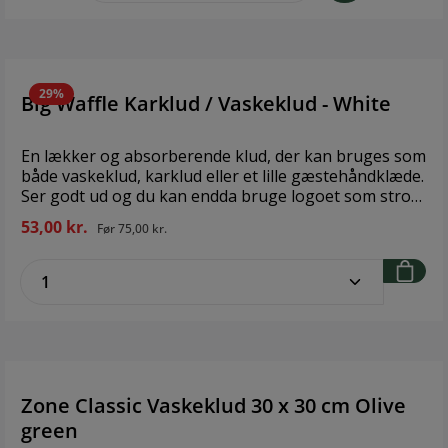
29%
Big Waffle Karklud / Vaskeklud - White
En lækker og absorberende klud, der kan bruges som
både vaskeklud, karklud eller et lille gæstehåndklæde.
Ser godt ud og du kan endda bruge logoet som strop
så kluden også kan hænges op. Mål: 25 x 40 cm 100%
53,00 kr.
Før
75,00 kr.
GOTS certified organic cotton Design: The Organic
Company
zentheme.component.product.quantitySe
Zone Classic Vaskeklud 30 x 30 cm Olive
green