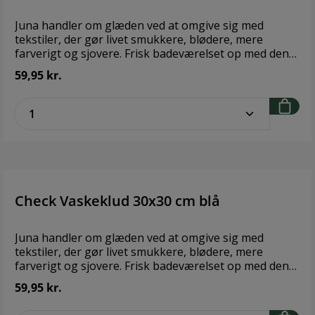
Juna handler om glæden ved at omgive sig med
tekstiler, der gør livet smukkere, blødere, mere
farverigt og sjovere. Frisk badeværelset op med den
skønne Check-vaskeklud i klassisk og varme sand
59,95 kr.
nuance. Den ensfarvede Check-vaskeklud har et svagt
geometrisk mønster, måler 30x30 cm og er fremstillet
zentheme.component.product.quantitySe
i 100% økologisk bomuld, der både er OEKO-TEX®-
mærket og GOTS-certificeret, så du kan gå i bad med
ren samvittighed.Brand: JunaStørrelse: H: 30 cm x B:
30 cmMateriale: 100 % Økologisk Bomuld
Check Vaskeklud 30x30 cm blå
Juna handler om glæden ved at omgive sig med
tekstiler, der gør livet smukkere, blødere, mere
farverigt og sjovere. Frisk badeværelset op med den
skønne Check-vaskeklud i blå nuance, der minder om
59,95 kr.
havets farve på en sommerdag. Den ensfarvede
Check-vaskeklud har et svagt geometrisk mønster,