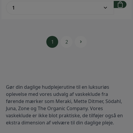
zentheme.component.product.quantitySe
økologiske materialer, og hele fremstillingsprocessen
er foretaget under hensyntagen til
miljøet.Håndklædet er kraftigt og blødt med en god
sugeevne, som sikrer en behagelig følelse ved brug.
Vævet bort i top og bund med diskret vævet logo og
en strikket strop giver et eksklusivt udtryk.Comfort
fås i badehåndklæde 70 x 140 cm, håndklæde 50 x 100
1
2
cm, gæstehåndklæde 40 x 60 cm og vaskeklud 30 x 30
cm.Brand: SödahlStørrelse: B: 30 cm x L: 30
cmMateriale: 100 % bomuldsfrotté
Gør din daglige hudplejerutine til en luksuriøs 
oplevelse med vores udvalg af vaskeklude fra 
førende mærker som Meraki, Mette Ditmer, Södahl, 
Juna, Zone og The Organic Company. Vores 
vaskeklude er ikke blot praktiske, de tilføjer også en 
ekstra dimension af velvære til din daglige pleje.