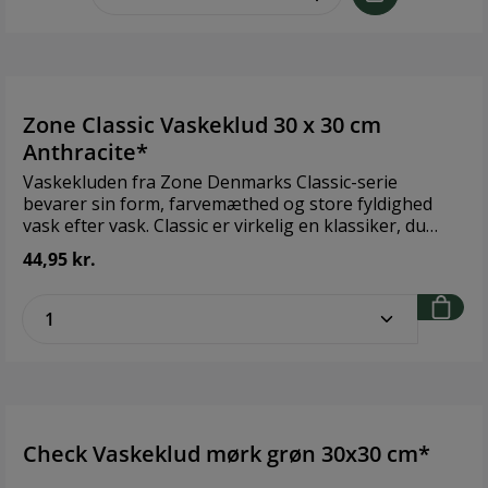
Zone Classic Vaskeklud 30 x 30 cm
Anthracite*
Vaskekluden fra Zone Denmarks Classic-serie
bevarer sin form, farvemæthed og store fyldighed
vask efter vask. Classic er virkelig en klassiker, du
bliver glad for. 100 % Øko-Tex certificeret bomuld, der
44,95 kr.
kan vaskes ved 60 °C. Design: ZONE Denmark
Størrelse: 30 x 30 cm Materiale: 100 % Øko-Tex
zentheme.component.product.quantitySe
certificeret bomuld
Check Vaskeklud mørk grøn 30x30 cm*