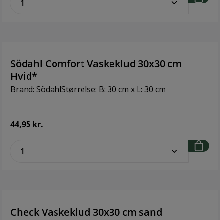
med størrelserne 70 x 50 cm, 100 x 50 cm og det
altomfavnende badehåndklæde på 140 x 70 cm.
Farvekombinationerne i serien matcher Ume
badserie.Brand: Zone DenmarkStørrelse: B: 30 cm x L:
30 cmMateriale: 100 % Bomuld
Södahl Comfort Vaskeklud 30x30 cm
Hvid*
Brand: SödahlStørrelse: B: 30 cm x L: 30 cm
44,95 kr.
zentheme.component.product.quantitySe
Check Vaskeklud 30x30 cm sand