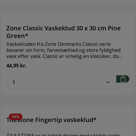
Zone Classic Vaskeklud 30 x 30 cm Pine
Green*
Vaskekluden fra Zone Denmarks Classic-serie
bevarer sin form, farvemæthed og store fyldighed
vask efter vask. Classic er virkelig en klassiker, du
bliver glad for. 100 % Øko-Tex certificeret bomuld, der
44,95 kr.
kan vaskes ved 60 °C. Design: ZONE Denmark
Størrelse: 30 x 30 cm Materiale: 100 % Øko-Tex
zentheme.component.product.quantitySe
certificeret bomuld
50%
Tilestone Fingertip vaskeklud*
TILE STONE er et enkelt design med spinkle sorte