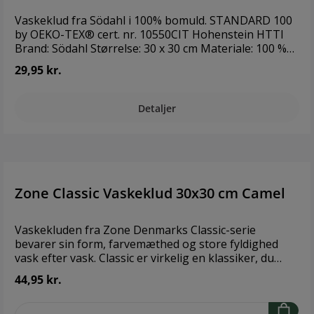
Vaskeklud fra Södahl i 100% bomuld. STANDARD 100
by OEKO-TEX® cert. nr. 10550CIT Hohenstein HTTI
Brand: Södahl Størrelse: 30 x 30 cm Materiale: 100 %
bomuldsfrotté
29,95 kr.
Detaljer
Zone Classic Vaskeklud 30x30 cm Camel
Vaskekluden fra Zone Denmarks Classic-serie
bevarer sin form, farvemæthed og store fyldighed
vask efter vask. Classic er virkelig en klassiker, du
bliver glad for. 100 % bomuld, der kan vaskes ved 60
44,95 kr.
°C. 30 x 30 cm. OEKO-TEX® STANDARD 100 2668CIT
CITEVE Classic-serien indeholder også bademåtter og
zentheme.component.product.quantitySe
dækker helt bogstaveligt ethvert håndklædebehov