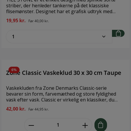
striber, der henleder tankerne på det klassiske
flisemønster. Designet har et grafisk udtryk med
undertoner af et retro element, der komplementerer
19,95 kr.
Før
40,00 kr.
badeværelser i enkel, nordisk stil. Vaskekluden er
skabt i 100% ØkoTex-certificeret bomuld, hvilket giver
zentheme.component.product.quantitySe
en enestående blødhed, der bevares vask efter vask.
Design: Mette Ditmer Størrelse: 31x31 cm Farve: Black,
off white Materiale: 100% bomuld, Øko-tex certificeret
Plejeanvisning: Vaskes ved 60 grader,
tørretumbles ved maksimal varme, undgå
skyllemiddel.
6%
Zone Classic Vaskeklud 30 x 30 cm Taupe
Vaskekluden fra Zone Denmarks Classic-serie
bevarer sin form, farvemæthed og store fyldighed
vask efter vask. Classic er virkelig en klassiker, du
bliver glad for. 100 % bomuld, der kan vaskes ved 60
42,00 kr.
Før
44,95 kr.
°C. 30 x 30 cm. STANDARD 100 by OEKO-TEX® cert. nr.
2668CIT CITEVE Brand: Zone Denmark Størrelse: 30 x
zentheme.component.product.quant
30 cm Materiale: 100% Bomuld