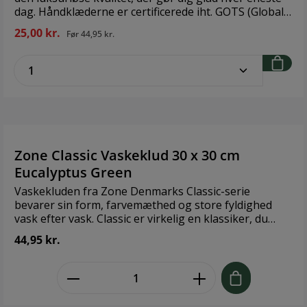
dag. Håndklæderne er certificerede iht. GOTS (Global
Organic Textile Standard), og dermed er der garanti
25,00 kr.
Før
44,95 kr.
for, at håndklæderne lever op til de strengeste krav
om økologiske materialer, og at hele
zentheme.component.product.quantitySe
fremstillingsprocessen er foretaget under
hensyntagen til miljøet. Håndklædet er kraftigt og
blødt med en god sugeevne, som sikrer en behagelig
følelse ved brug. Design: Södahl Størrelse: 30 x 30 cm
Materiale: 100 % økologisk bomuldsfrotté GOTS-
certificeret, OEKO-TEX® standard 100-certificeret
Zone Classic Vaskeklud 30 x 30 cm
Eucalyptus Green
Vaskekluden fra Zone Denmarks Classic-serie
bevarer sin form, farvemæthed og store fyldighed
vask efter vask. Classic er virkelig en klassiker, du
bliver glad for. 100 % Øko-Tex certificeret bomuld, der
44,95 kr.
kan vaskes ved 60 °C. Design: ZONE Denmark
Størrelse: 30 x 30 cm Materiale: 100 % Øko-Tex
zentheme.component.product.quant
certificeret bomuld