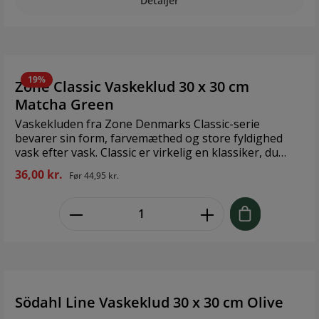
Detaljer
hensyntagen til miljøet. Håndklædet er kraftigt og
blødt med en god sugeevne, som sikrer en behagelig
følelse ved brug. Design: Södahl Størrelse: 30 x 30 cm
Materiale: 100 % økologisk bomuldsfrotté GOTS-
certificeret, OEKO-TEX® standard 100-certificeret
19%
Zone Classic Vaskeklud 30 x 30 cm
Matcha Green
Vaskekluden fra Zone Denmarks Classic-serie
bevarer sin form, farvemæthed og store fyldighed
vask efter vask. Classic er virkelig en klassiker, du
bliver glad for. 100 % bomuld, der kan vaskes ved 60
36,00 kr.
Før
44,95 kr.
°C. 30 x 30 cm. STANDARD 100 by OEKO-TEX® cert. nr.
2668CIT CITEVE Brands: Zone Størrelse: 30 x30 cm
zentheme.component.product.quant
Materiale: 100% økologisk bomuld
Södahl Line Vaskeklud 30 x 30 cm Olive