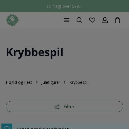
Fri fragt over 599,-
chec
Krybbespil
Højtid og Fest
Julefigurer
Krybbespil
Filter