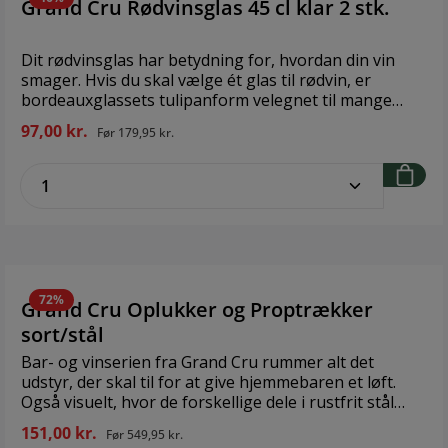
Grand Cru Rødvinsglas 45 cl klar 2 stk.
Dit rødvinsglas har betydning for, hvordan din vin
smager. Hvis du skal vælge ét glas til rødvin, er
bordeauxglassets tulipanform velegnet til mange
typer af vin. Formen på glasset giver både vinen plads
97,00 kr.
Før
179,95 kr.
til at udvikle sig og koncentrerer duften. Det enkle
design hos Rosendahl gør glasset anvendeligt
zentheme.component.product.quantitySe
sammen med mange forskelige stel. Materiale: Blyfrit
glas Diameter: 9 cm Højde: 22,8 cm Volumen: 45 cl
72%
Grand Cru Oplukker og Proptrækker
sort/stål
Bar- og vinserien fra Grand Cru rummer alt det
udstyr, der skal til for at give hjemmebaren et løft.
Også visuelt, hvor de forskellige dele i rustfrit stål
med de ikoniske Grand Cru designlinjer skaber stil og
151,00 kr.
Før
549,95 kr.
stemning på barbordet. Serien rummer en elegant