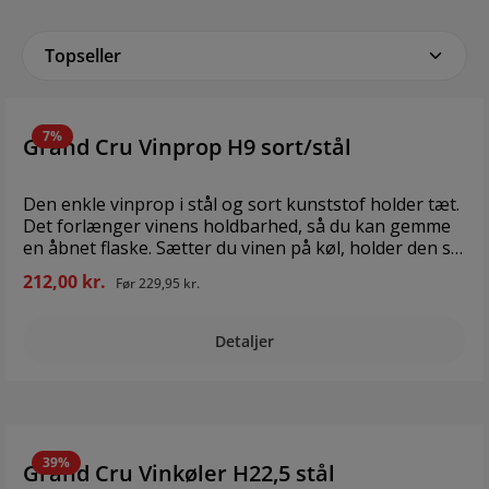
smuk ting. Hæng den
ved din dør for at
hilse gæster
velkommen, i din
have, sommerhus
eller hvor som helst,
7%
Grand Cru Vinprop H9 sort/stål
som dit eget lille
personlige
kunstværk. Style
Den enkle vinprop i stål og sort kunststof holder tæt.
SNOREN med eller
Det forlænger vinens holdbarhed, så du kan gemme
uden flag – inde som
en åbnet flaske. Sætter du vinen på køl, holder den sig
ude – et MixandMatch
endnu længere! Find også folieskærer, skænkeprop
koncept, hvor du
212,00 kr.
Før
229,95 kr.
og proptrækker i vinserien. Gode gaveideer til værten
skaber din egen stil.
og værtinden. Materiale: Rustfrit stål og kunststof
Brand: Snoren
Diameter: 2 cm Højde: 8,6 cm Bemærk: Alt vores plast
Detaljer
Størrelse: 275 cm
er fri for ftalater og bisphenol A (BPA)
Materiale: Træ,
polyester, læder
39%
Grand Cru Vinkøler H22,5 stål