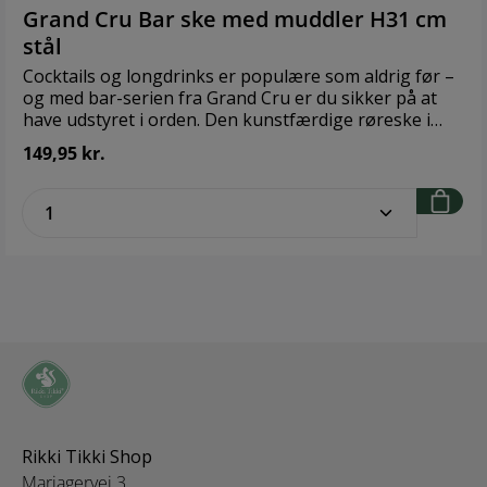
på kapslen. Det giver oplukkeren en dimension af leg
Grand Cru Bar ske med muddler H31 cm
og uhøjtidelighed, der vil brede sig som en afslappet
stål
og hyggelig stemning i selskabet. Brand:
RosendahlStørrelse: Højde 14 cm Diameter 3 cm
Cocktails og longdrinks er populære som aldrig før –
Materiale: Rustfrit stål, PP
og med bar-serien fra Grand Cru er du sikker på at
have udstyret i orden. Den kunstfærdige røreske i
rustfrit stål er en helt uundværlig del, der gør det til
149,95 kr.
en fornøjelse at lave drinks både før og efter maden.
Brug den både som måleske og til skånsomt at
zentheme.component.product.quantitySe
blande ingredienserne. Design: Rosendahl Størrelse:
H 31 cm Materiale: Højglans poleret rustfrit stål
Rikki Tikki Shop
Mariagervej 3