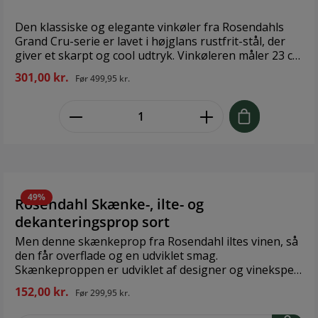
Den klassiske og elegante vinkøler fra Rosendahls
Grand Cru-serie er lavet i højglans rustfrit-stål, der
giver et skarpt og cool udtryk. Vinkøleren måler 23 cm
i højden og 12 cm i diameter og er perfekt til at holde
301,00 kr.
Før
499,95 kr.
vinen kold under middagen – uanset om det er på
terrassen eller ved middagsbordet. Den passer
zentheme.component.product.quant
desuden rigtig godt sammen med isspanden og de
mange andre skønne produkter fra Grand Cru-serien.
Materiale: Rustfrit stål Højde: 22 cm Bemærk: Tåler
ikke pudsemiddel og opvaskemaskine.
49%
Rosendahl Skænke-, ilte- og
dekanteringsprop sort
Men denne skænkeprop fra Rosendahl iltes vinen, så
den får overflade og en udviklet smag.
Skænkeproppen er udviklet af designer og vinekspert
Tom Nybroe. Vinskænkerens lange anordning
152,00 kr.
Før
299,95 kr.
fordeler sig jævnt, og sammen med
dekanteringsfunktionen får det vinens smag til at