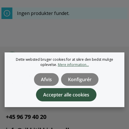
Ingen produkter fundet.
Dette websted bruger cookies for at sikre den bedst mulige
oplevelse.
Mere information...
Rikki Tikki Shop
Afvis
Konfigurér
Mariagervej 3
9560 Hadsund
Accepter alle cookies
CVR-nummer: 39142805
Telefontiden er mellem 12-15
+45 96 79 40 20