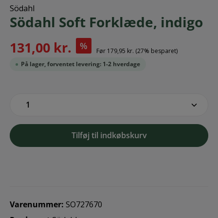
Södahl
Södahl Soft Forklæde, indigo
131,00 kr.
%
Før
179,95 kr.
(27% besparet)
På lager, forventet levering: 1-2 hverdage
zentheme.component.product.quantitySe
Tilføj til indkøbskurv
Varenummer:
SO727670