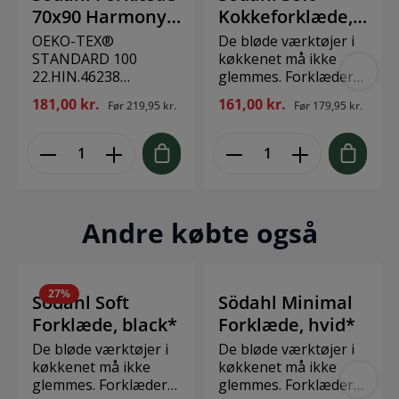
70x90 Harmony
Kokkeforklæde,
Rød
sort*
OEKO-TEX®
De bløde værktøjer i
STANDARD 100
køkkenet må ikke
22.HIN.46238
glemmes. Forklæder
Hohenstein HTTI
fra Södahl er et
181,00 kr.
161,00 kr.
Før
219,95 kr.
Før
179,95 kr.
Klassisk og praktisk.
sikkert valg når man
Harmony-
gerne vil være pletfri
køkkenserien har et
på tøjet når maden er
design, der aldrig går
færdig og man skal
af mode, og fås i en
nyde den med
ensfarvet udgave
familien. Design:
samt to stilfulde
Södahl Størrelse: 85 x
Andre købte også
stribede mønstre.
100 cm Materiale: 100
Serien er i
% bomuld
genanvendt bomuld
og passer ind i alle
27
%
Södahl Soft
Södahl Minimal
køkkener. Opgradér
Forklæde, black*
Forklæde, hvid*
dit køkken med
Harmony-serien, hvor
De bløde værktøjer i
De bløde værktøjer i
tidløse produkter
køkkenet må ikke
køkkenet må ikke
blandes med omtanke
glemmes. Forklæder
glemmes. Forklæder
for miljøet. Forklædet