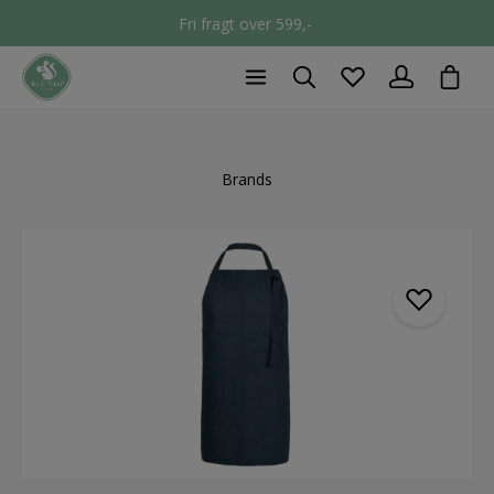
Fri fragt over 599,-
chec
Brands
component.cms.imageGallery.skipImageGallery