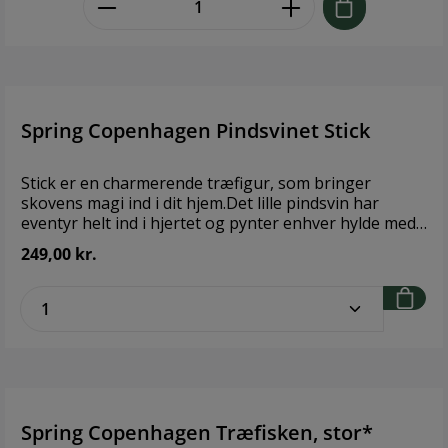
Brand: Spring Copenhagen Størrelse: Bredde: 6 cm x
Længde: 6 cm x Højde: 9 cm Materiale: Certificeret træ
fra ansvarligt skovbrug, ahorn og askNaturprodukt:
Variationer og afvigelser kan forekomme.
Spring Copenhagen Pindsvinet Stick
Stick er en charmerende træfigur, som bringer
skovens magi ind i dit hjem.Det lille pindsvin har
eventyr helt ind i hjertet og pynter enhver hylde med
sit milde sind.Med Stick får hverdagen et strejf af
249,00 kr.
natur og varme. En skøn gaveidé til naturelskeren.
Brand: Spring CopenhagenStørrelse: Bredde: 4,3 cm
zentheme.component.product.quantitySe
Længde: 7,3 cm Højde: 4,4 cm Materiale: Certificeret
træ fra bæredygtigt skovbrug, termoask
(Naturmateriale)
Spring Copenhagen Træfisken, stor*