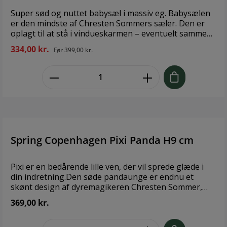
vindueskarmen. Højde: 15,9, Ø: 6,1 cm Lucky er et unik
håndlavet og håndsamlet træprodukt, der vil have
Super sød og nuttet babysæl i massiv eg. Babysælen
variationer fra version til version. Rens med en fugtig
er den mindste af Chresten Sommers sæler. Den er
klud. For bedre vedligehold brug bivoks regelmæssig
oplagt til at stå i vindueskarmen – eventuelt sammen
på alle vores træprodukter.
med Morsælen – og tilfører din stue eller dit køkken
334,00 kr.
Før
399,00 kr.
nordisk præg, naturliv og en bid af dansk
designtradition. Brand: Spring CopenhagenMål: L:
zentheme.component.product.quant
12,7 cm, H: 6 cm, B: 9,6 cm Designer: Chresten
Sommer, Spring CopenhagenMateriale: Træ
(Naturmateriale, variationer og afvigelser kan
forekomme)
Spring Copenhagen Pixi Panda H9 cm
Pixi er en bedårende lille ven, der vil sprede glæde i
din indretning.Den søde pandaunge er endnu et
skønt design af dyremagikeren Chresten Sommer,
fyldt med naturtro detaljer.Figuren er fremstillet i
369,00 kr.
certificeret ahorn og ask. Certificeringen er din
garanti for, at træet kommer fra ansvarlige skovbrug.
zentheme.component.product.quant