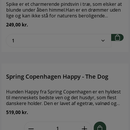
klud. Brug bivoks regelmæssigt på alle vores
Spike er et charmerende pindsvin i træ, som elsker at
træprodukter, så holder de længere.
blunde under åben himmel.Han er en drømmer uden
lige og kan ikke stå for naturens beroligende
symfoni.Figuren er designet af Chresten Sommer.
249,00 kr.
Formet i et naturtro og på samme tid bedårende
design af det søde pindsvin. Brand: Spring
zentheme.component.product.quantitySe
CopenhagenStørrelse: Bredde: 4,5 cm Længde: 6,4 cm
Højde: 4,2 cm Materiale: Certificeret træ fra
bæredygtigt skovbrug - termoask
Spring Copenhagen Happy - The Dog
Hunden Happy fra Spring Copenhagen er en hyldest
til menneskets bedste ven og det husdyr, som flest
danskere holder. Den er lavet af egetræ, valnød og
ask – og til tungen er der brugt økologisk kolæder.
519,00 kr.
Som de andre af Chrestens Sommers design er der
lagt vægt på at gøre Hundens udtryk sødt og mildt.
zentheme.component.product.quant
Det er ikke bare en tilfældig træhund, det er faktisk