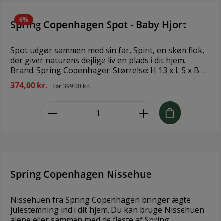
6%
Spring Copenhagen Spot - Baby Hjort
Spot udgør sammen med sin far, Spirit, en skøn flok,
der giver naturens dejlige liv en plads i dit hjem.
Brand: Spring Copenhagen Størrelse: H 13 x L 5 x B 10
cm Materiale: Eg, Ahorn
374,00 kr.
Før
399,00 kr.
zentheme.component.product.quant
Spring Copenhagen Nissehue
Nissehuen fra Spring Copenhagen bringer ægte
julestemning ind i dit hjem. Du kan bruge Nissehuen
alene eller sammen med de fleste af Spring