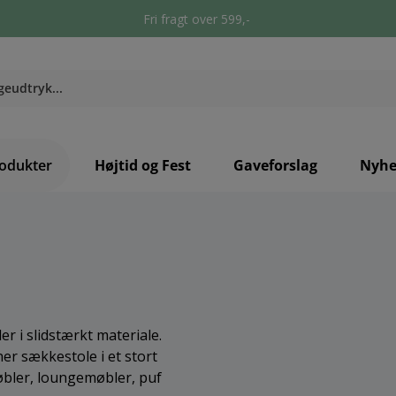
Fri fragt over 599,-
odukter
Højtid og Fest
Gaveforslag
Nyhe
 i slidstærkt materiale.
r sækkestole i et stort
øbler, loungemøbler, puf