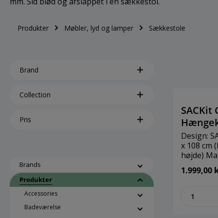
mm. Sid blød og afslappet i en sækkestol.
Produkter
Møbler, lyd og lamper
Sækkestole
Brand
Collection
SACKit 
Pris
Hængek
Design: SA
x 108 cm 
højde) Ma
120 kg Stel udviklet til SACKit
Brands
1.999,00 k
CHILLit, m
Produkter
også brug
zenthe
CHILLit l
Accessories
Badeværelse