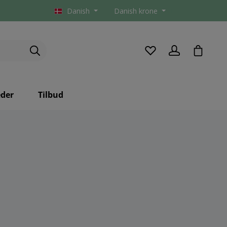
Danish
Danish krone
checkou
der
Tilbud