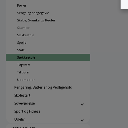
Pærer
Senge og sengegavle
Skabe, Skænke og Reoler
Skamler
Sækkestole
Spejle
Stole
Sækkestole
Tøjstativ
Til børn
Udemøbler
Rengøring, Batterier og Vedligehold
Skolestart
Soveværelse
Sport og Fitness
Udeliv