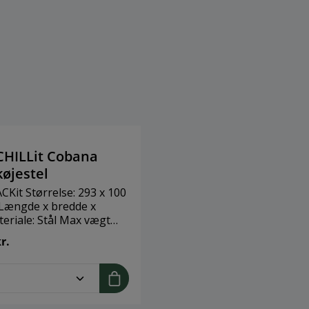
CHILLit Cobana
øjestel
CKit Størrelse: 293 x 100
(Længde x bredde x
teriale: Stål Max vægt
r.
en det kan naturligvis
es til andre hængekøjer.
me.component.product.quantitySelect.
everes kun i Danmark