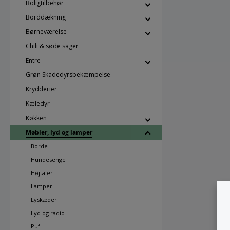
Boligtilbehør
Borddækning
Børneværelse
Chili & søde sager
Entre
Grøn Skadedyrsbekæmpelse
Krydderier
Kæledyr
Køkken
Møbler, lyd og lamper
Borde
Hundesenge
Højtaler
Lamper
Lyskæder
Lyd og radio
Puf