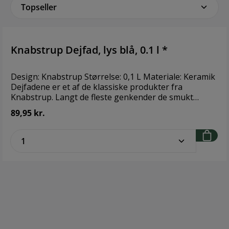
Knabstrup Dejfad, lys blå, 0.1 l *
Design: Knabstrup Størrelse: 0,1 L Materiale: Keramik
Dejfadene er et af de klassiske produkter fra
Knabstrup. Langt de fleste genkender de smukt
glaserede fade, der blev produceret helt fra
89,95 kr.
keramikproduktionens begyndelse. I dag, hvor det
igen er populært at bage sit eget brød og røre sin
zentheme.component.product.quantitySe
egen fars, får de solide og praktiske dejfade nyt liv.
Fadet er også oplagt til snacks, grønne salater,
pastaretter og frugt.