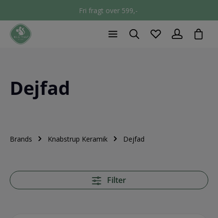
Fri fragt over 599,-
chec
Dejfad
Brands
Knabstrup Keramik
Dejfad
Filter