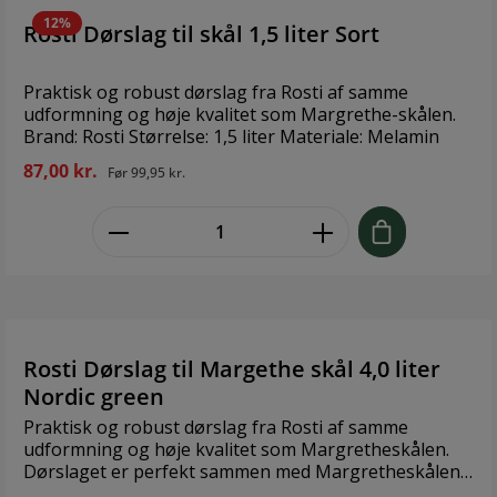
have, sommerhus
12%
Rosti Dørslag til skål 1,5 liter Sort
eller hvor som helst,
som dit eget lille
personlige
Praktisk og robust dørslag fra Rosti af samme
kunstværk. Style
udformning og høje kvalitet som Margrethe-skålen.
SNOREN med eller
Brand: Rosti Størrelse: 1,5 liter Materiale: Melamin
uden flag – inde som
87,00 kr.
ude – et MixandMatch
Før
99,95 kr.
koncept, hvor du
skaber din egen stil.
zentheme.component.product.quant
Brand: Snoren
Størrelse: 275 cm
Materiale: Træ,
polyester, læder
Rosti Dørslag til Margethe skål 4,0 liter
Nordic green
Praktisk og robust dørslag fra Rosti af samme
udformning og høje kvalitet som Margretheskålen.
Dørslaget er perfekt sammen med Margretheskålen i
samme størrelse. Vælg en matchende skål eller lav en