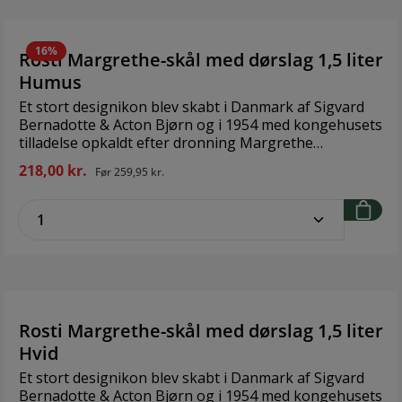
16%
Rosti Margrethe-skål med dørslag 1,5 liter
Humus
Et stort designikon blev skabt i Danmark af Sigvard
Bernadotte & Acton Bjørn og i 1954 med kongehusets
tilladelse opkaldt efter dronning Margrethe
2. Margrethe-skålens originale design er bevaret
218,00 kr.
Før
259,95 kr.
igennem de forløbne årtier. Dørslaget er designet til
at passe perfekt i Margrethe-skålen, med to greb, der
zentheme.component.product.quantitySe
hviler på skålens kant, så der er god plads til væske
nedenunder. Brand: RostiStørrelse: 1,5 literMateriale:
Durostima
Rosti Margrethe-skål med dørslag 1,5 liter
Hvid
Et stort designikon blev skabt i Danmark af Sigvard
Bernadotte & Acton Bjørn og i 1954 med kongehusets