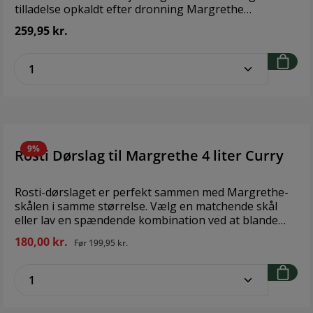
tilladelse opkaldt efter dronning Margrethe
2. Margrethe-skålens originale design er bevaret
259,95 kr.
igennem de forløbne årtier. Dørslaget er designet til
at passe perfekt i Margrethe-skålen, med to greb, der
zentheme.component.product.quantitySe
hviler på skålens kant, så der er god plads til væske
nedenunder. Brand: RostiStørrelse: 1,5 literMateriale:
Durostima
9%
Rosti Dørslag til Margrethe 4 liter Curry
Rosti-dørslaget er perfekt sammen med Margrethe-
skålen i samme størrelse. Vælg en matchende skål
eller lav en spændende kombination ved at blande
farverne. Fås også i en 1,5 liters udgave. Velegnet til
180,00 kr.
Før
199,95 kr.
opvaskemaskine, men kan ikke bruges i mikroovn og
fryser. Holder formen selv ved opvarmning, hvilket er
zentheme.component.product.quantitySe
en stor fordel i forbindelse med madlavning. Brand:
RostiStørrelse: 4 liter Bredde: 22,8 cm Højde: 12,9 cm
Længde: 28 cm Materiale: Plast