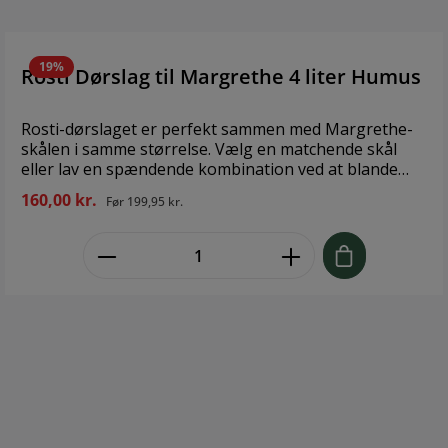
19%
Rosti Dørslag til Margrethe 4 liter Humus
Rosti-dørslaget er perfekt sammen med Margrethe-
skålen i samme størrelse. Vælg en matchende skål
eller lav en spændende kombination ved at blande
farverne. Fås også i en 1,5 liters udgave. Velegnet til
160,00 kr.
Før
199,95 kr.
opvaskemaskine, men kan ikke bruges i mikroovn og
fryser. Holder formen selv ved opvarmning, hvilket er
zentheme.component.product.quant
en stor fordel i forbindelse med madlavning. Brand:
Rosti Størrelse: 4 literMateriale:Melaminplast