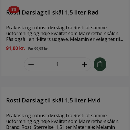
8%
Rosti Dørslag til skål 1,5 liter Rød
Praktisk og robust dørslag fra Rosti af samme
udformning og høje kvalitet som Margrethe-skålen.
Fås også i en 4-liters udgave. Melamin er velegnet til
opvaskemaskine, men kan ikke bruges i mikroovn
91,00 kr.
Før
99,95 kr.
eller fryser. Melamin har den gode egenskab i forhold
til plastik, at det holder formen selv ved opvarmning,
zentheme.component.product.quant
hvilket er en stor fordel i forbindelse med madlavning.
Brand: Rosti Materiale: Melamin Volumen: 1,5 Liter
Rosti Dørslag til skål 1,5 liter Hvid
Praktisk og robust dørslag fra Rosti af samme
udformning og høje kvalitet som Margrethe-skålen.
Brand: Rosti Størrelse: 1,5 liter Materiale: Melamin