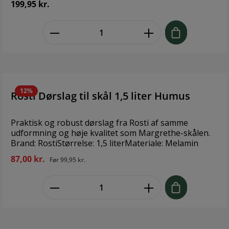
199,95 kr.
spændende kombination ved at blande farverne. Fås
også i en 1,5 liters udgave. Melamin er velegnet til
zentheme.component.product.quant
opvaskemaskine, men kan ikke bruges i mikroovn og
fryser. Melamin har den gode egenskab i forhold til
plastik, at det holder formen selv ved opvarmning,
hvilket er en stor fordel i forbindelse med madlavning.
12%
Rosti Dørslag til skål 1,5 liter Humus
Praktisk og robust dørslag fra Rosti af samme
udformning og høje kvalitet som Margrethe-skålen.
Brand: RostiStørrelse: 1,5 literMateriale: Melamin
87,00 kr.
Før
99,95 kr.
zentheme.component.product.quant