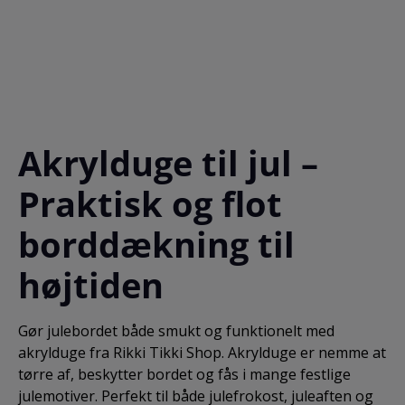
bomuld, 50% polyester Bredde: 140 cm Vi laver dugen
præcis efter dine mål og ønsker. Angiv derfor venligst
hvor lang du ønsker dugen. Indtast f.eks. 2,5 i
indtastningsfeltet "Antal", hvis du ønsker en dug på 2
meter og 50 cm. Bemærk: maksimum 1 decimal efter
kommaet. Ønsker du at bestille flere duge i samme
design, men i forskellige længder, skal du notere den
samlede længde i indtastningsfeltet "Antal" og skrive
Akrylduge til jul –
de ønskede længder på dugene i ovenstående
kommentarfeltet.
Praktisk og flot
borddækning til
højtiden
Gør julebordet både smukt og funktionelt med
akrylduge fra Rikki Tikki Shop. Akrylduge er nemme at
tørre af, beskytter bordet og fås i mange festlige
julemotiver. Perfekt til både julefrokost, juleaften og