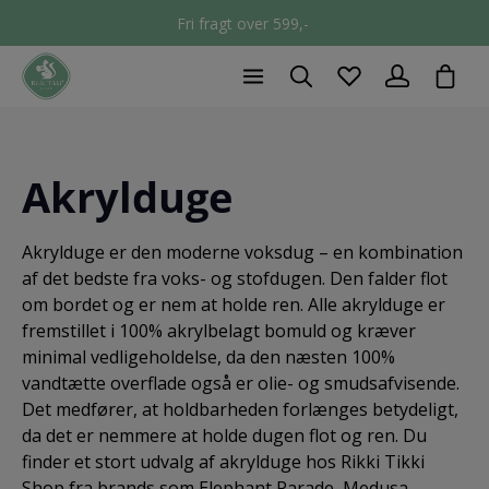
Fri fragt over 599,-
chec
Akrylduge
Akrylduge er den moderne voksdug – en kombination
af det bedste fra voks- og stofdugen. Den falder flot
om bordet og er nem at holde ren. Alle akrylduge er
fremstillet i 100% akrylbelagt bomuld og kræver
minimal vedligeholdelse, da den næsten 100%
vandtætte overflade også er olie- og smudsafvisende.
Det medfører, at holdbarheden forlænges betydeligt,
da det er nemmere at holde dugen flot og ren. Du
finder et stort udvalg af akrylduge hos Rikki Tikki
Shop fra brands som Elephant Parade, Medusa