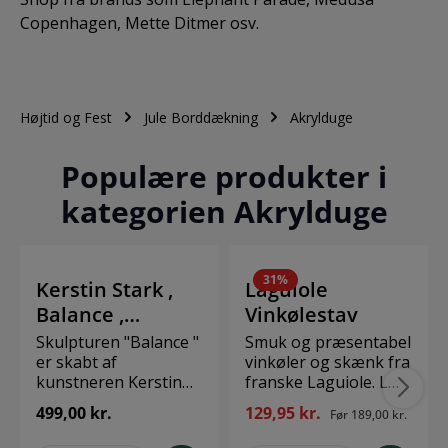
Copenhagen, Mette Ditmer osv.
Højtid og Fest
Jule Borddækning
Akrylduge
Populære produkter i
kategorien Akrylduge
31
%
Kerstin Stark ,
Laguiole
Balance ,
Vinkølestav
Balance
Skulpturen "Balance "
Smuk og præsentabel
er skabt af
vinkøler og skænk fra
kunstneren Kerstin
franske Laguiole. Læg
Stark som et symbol
blot fryseelementet i
499,00 kr.
129,95 kr.
Før
189,00 kr.
på at finde den rette
fryseren så det er
balance i livet. Denne
klart til din vin. Når du