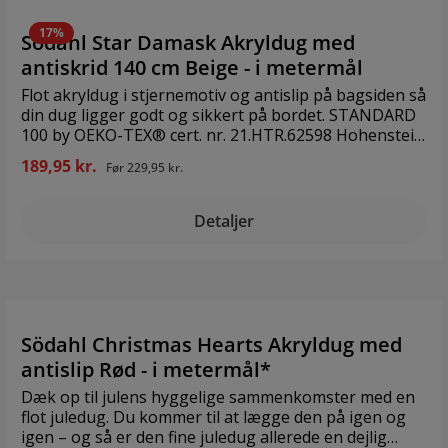
ved kassen når du betaler for din ordre. Brand: Södahl
Størrelse: 140 cm bred, længde efter ønskeMateriale:
17%
Södahl Star Damask Akryldug med
100% bomuld
antiskrid 140 cm Beige - i metermål
Flot akryldug i stjernemotiv og antislip på bagsiden så
din dug ligger godt og sikkert på bordet. STANDARD
100 by OEKO-TEX® cert. nr. 21.HTR.62598 Hohenstein
HTTI Brand: Södahl Størrelse: 140 cm bred, længde
189,95 kr.
Før
229,95 kr.
efter ønske Materiale: 100% bomuld Prisen er angivet
i meter. Vi laver dugen præcis efter dine mål og
ønsker. Angiv derfor venligst hvor lang du ønsker
Detaljer
dugen. Indtast f.eks. 2,5 i indtastningsfeltet "Antal",
hvis du ønsker en dug på 2 meter og 50 cm. Bemærk:
maksimum 1 decimal efter kommaet. Ønsker du at
bestille flere duge i samme design, men i forskellige
længder, skal du notere den samlede længde i
indtastningsfeltet "Antal" og skrive de ønskede
Södahl Christmas Hearts Akryldug med
længder på dugene i ovenstående kommentarfeltet.
antislip Rød - i metermål*
Dæk op til julens hyggelige sammenkomster med en
flot juledug. Du kommer til at lægge den på igen og
igen – og så er den fine juledug allerede en dejlig