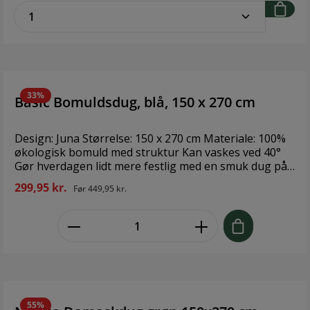
zentheme.component.product.quantitySe
ved 40° og skal hængetørres. Fås også i størrelserne
150 x 220 cm, 150 x 320 cm og 150 x 370 cm. Findes
også i turkis og hvid. Design: Juna Størrelse: 150x270
cm Materiale: 100% Økologisk bomuld
33%
Basic Bomuldsdug, blå, 150 x 270 cm
Design: Juna Størrelse: 150 x 270 cm Materiale: 100%
økologisk bomuld med struktur Kan vaskes ved 40°
Gør hverdagen lidt mere festlig med en smuk dug på
middagsbordet. Basic-dugen i blå nuance er
299,95 kr.
Før
449,95 kr.
fremstillet af 100% økologisk bomuld med en smule
struktur i overfladen.
zentheme.component.product.quant
55%