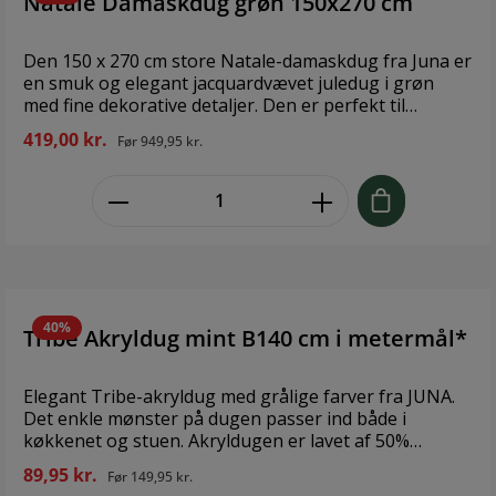
Natale Damaskdug grøn 150x270 cm
Den 150 x 270 cm store Natale-damaskdug fra Juna er
en smuk og elegant jacquardvævet juledug i grøn
med fine dekorative detaljer. Den er perfekt til
julebordet juleaften eller til andre hyggelige
419,00 kr.
Før
949,95 kr.
sammenkomster med venner og familie i december
måned. Den smukke dug er produceret i 55% bomuld
zentheme.component.product.quant
og 45% polyester, og den er både smuds- og
vandafvisende. Natale-damaskdugen kan også vaskes
ved 40 grader i vaskemaskinen og efterfølgende
hænges til tørre. Vi anbefaler dog ikke, at du tørrer
den i tørretumbleren, hvis du gerne vil bevare den
gode smuds- og vandafvisende effekt samt den flotte,
grønne farve og de dekorative detaljer mange år
40%
Tribe Akryldug mint B140 cm i metermål*
frem.
Elegant Tribe-akryldug med grålige farver fra JUNA.
Det enkle mønster på dugen passer ind både i
køkkenet og stuen. Akryldugen er lavet af 50%
bomuld samt 50% polyester, hvilket får den til at falde
89,95 kr.
Før
149,95 kr.
smukt ned over bordets sider. Derudover har dugen