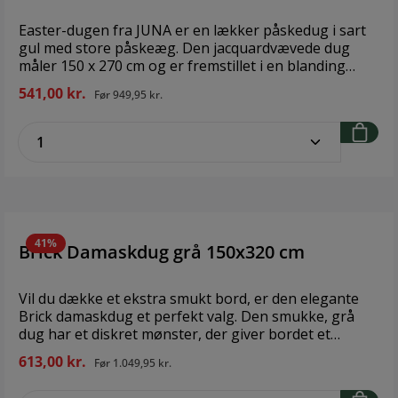
Easter-dugen fra JUNA er en lækker påskedug i sart
gul med store påskeæg. Den jacquardvævede dug
måler 150 x 270 cm og er fremstillet i en blanding
mellem 55 % bomuld og 45 % polyester. Den har vand-
541,00 kr.
Før
949,95 kr.
og smudsafvisende overfladebehandling, så den er let
at tørre af med en fugtig klud, og den kan vaskes i
zentheme.component.product.quantitySe
vaskemaskinen på 40°C.
41%
Brick Damaskdug grå 150x320 cm
Vil du dække et ekstra smukt bord, er den elegante
Brick damaskdug et perfekt valg. Den smukke, grå
dug har et diskret mønster, der giver bordet et
levende udtryk. Og så er dugen ovenikøbet i 100%
613,00 kr.
Før
1.049,95 kr.
økologisk bomuld, så du kan sætte dig til bords med
god samvittighed. OEKO-TEX®-mærket. Tåler vask