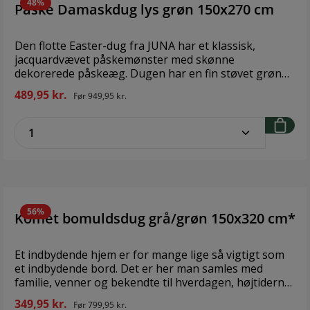
48%
Påske Damaskdug lys grøn 150x270 cm
Den flotte Easter-dug fra JUNA har et klassisk,
jacquardvævet påskemønster med skønne
dekorerede påskeæg. Dugen har en fin støvet grøn
farve, der gør den perfekt til påskebordet. Den måler
489,95 kr.
Før
949,95 kr.
150x270 cm og er lavet af 55 % bomuld samt 45 %
polyester. Overfladen er vandafvisende og gør det
zentheme.component.product.quantitySe
nemt at tørre op, hvis du skulle komme til at spilde.
Easter-dugen er Clevercare-mærket, hvilket betyder,
at der er lagt vægt på at mindske klimabelastningen.
Dugen – derfor anbefales det at vaske ved 40 grader.
Dugen tåler ikke tørretumbler.
56%
Komet bomuldsdug grå/grøn 150x320 cm*
Et indbydende hjem er for mange lige så vigtigt som
et indbydende bord. Det er her man samles med
familie, venner og bekendte til hverdagen, højtiderne
og festen. Dugen her er designet af danske Nanna
349,95 kr.
Før
799,95 kr.
Ditzel, og den er beviset på, at man sagtens kan holde