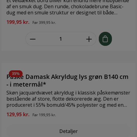
Et veldækket bord bliver kun endnu mere indbydende
af en smuk dug. Den runde, chokoladebrune Basic-
dug med en smule struktur er designet til både
hverdag og fest og det perfekte valg, når du vil skabe
199,95 kr.
Før
399,95 kr.
en varm bund til dit yndlingsstel. Og så er dugen
ovenikøbet i 100% økologisk bomuld, så du kan sætte
zentheme.component.product.quant
dig til bords med god samvittighed. OEKO-TEX®-
mærket. Tåler vask ved 40° og skal hængetørres. Fås
også til rektangulære borde i størrelserne 150 x 220
cm, 150 x 270 cm, 150 x 320 cm og 150 x 370 cm. Findes
også i basisfarverne sand og olivengrøn i 100%
bomuld. Design: Juna Størrelse: Ø 170 cm Materiale:
100% Økologisk bomuld
35%
Påske Damask Akryldug lys grøn B140 cm
- i metermål*
Skøn jacquardvævet akryldug i klassisk påskemønster
bestående af store, flotte dekorerede æg. Den er
produceret i 55% bomuld/45% polyester og med en
beskyttende akrylbelægning, der gør den nem at
129,95 kr.
Før
199,95 kr.
rengøre med en fugtig klud. Akryldugen har antiskrid
effekt på bagsiden, hvilket sikrer, at den ligger godt
fast på bordet. Design: Juna Størrelse: B140 cm -
Detaljer
længde efter ønske Materiale: 55% bomuld/45%