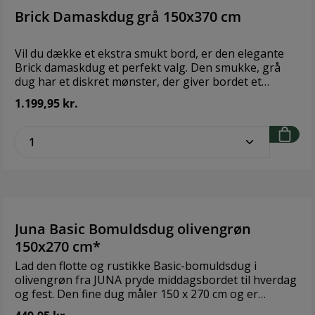
Brick Damaskdug grå 150x370 cm
Vil du dække et ekstra smukt bord, er den elegante
Brick damaskdug et perfekt valg. Den smukke, grå
dug har et diskret mønster, der giver bordet et
levende udtryk. Og så er dugen ovenikøbet i 100%
1.199,95 kr.
økologisk bomuld, så du kan sætte dig til bords med
god samvittighed. OEKO-TEX®-mærket. Tåler vask
zentheme.component.product.quantitySe
ved 40° og skal hængetørres. Fås også i størrelserne
150 x 220 cm, 150 x 270 cm, og 150 x 320 cm. Findes
også i turkis og hvid. Design: Juna Størrelse: 150x370
cm Materiale: 100% Økologisk bomuld
Juna Basic Bomuldsdug olivengrøn
150x270 cm*
Lad den flotte og rustikke Basic-bomuldsdug i
olivengrøn fra JUNA pryde middagsbordet til hverdag
og fest. Den fine dug måler 150 x 270 cm og er
produceret i 100% bomuld med struktur. Strukturerne