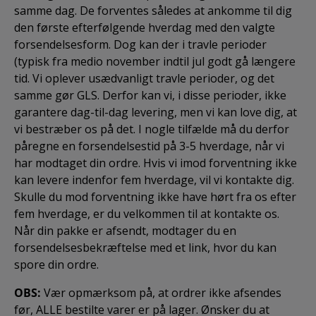
samme dag. De forventes således at ankomme til dig
den første efterfølgende hverdag med den valgte
forsendelsesform. Dog kan der i travle perioder
(typisk fra medio november indtil jul godt gå længere
tid. Vi oplever usædvanligt travle perioder, og det
samme gør GLS. Derfor kan vi, i disse perioder, ikke
garantere dag-til-dag levering, men vi kan love dig, at
vi bestræber os på det. I nogle tilfælde må du derfor
påregne en forsendelsestid på 3-5 hverdage, når vi
har modtaget din ordre. Hvis vi imod forventning ikke
kan levere indenfor fem hverdage, vil vi kontakte dig.
Skulle du mod forventning ikke have hørt fra os efter
fem hverdage, er du velkommen til at kontakte os.
Når din pakke er afsendt, modtager du en
forsendelsesbekræftelse med et link, hvor du kan
spore din ordre.
OBS:
Vær opmærksom på, at ordrer ikke afsendes
før, ALLE bestilte varer er på lager. Ønsker du at