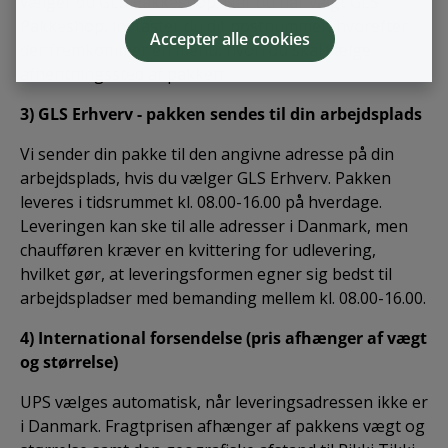
vælger du GLS Pakkeshop. Når du har valgt GLS
Pakkeshop, indtaster du dit postnummer, hvorefter
Accepter alle cookies
der fremkommer en menu, hvori du skal vælge
afhentningssted af pakken.
3) GLS Erhverv - pakken sendes til din arbejdsplads
Vi sender din pakke til den angivne adresse på din
arbejdsplads, hvis du vælger GLS Erhverv. Pakken
leveres i tidsrummet kl. 08.00-16.00 på hverdage.
Leveringen kan ske til alle adresser i Danmark, men
chaufføren kræver en kvittering for udlevering,
hvilket gør, at leveringsformen egner sig bedst til
arbejdspladser med bemanding mellem kl. 08.00-16.00.
4) International forsendelse (pris afhænger af vægt
og størrelse)
UPS vælges automatisk, når leveringsadressen ikke er
i Danmark. Fragtprisen afhænger af pakkens vægt og