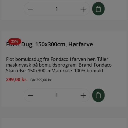
zentheme.component.product.quant
25%
Eden Dug, 150x300cm, Hørfarve
Flot bomuldsdug fra Fondaco i farven hør. Tåler
maskinvask på bomuldsprogram. Brand: Fondaco
Størrelse: 150x300cmMateriale: 100% bomuld
299,00 kr.
Før
399,00 kr.
zentheme.component.product.quant