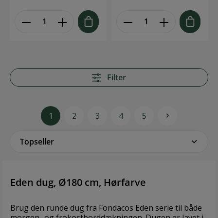
sine sommerfarver og
ved 40 grader. Brand:
tidløse design. Den er
Fondaco Størrelse:
lavet af
Ø160CM Materiale:
genbrugsbomuld og
90% genanvendt
genbrugspolyester,
bomuld, 10%
hvilket gør den til et
genanvendt polyester
både miljøvenligt og
bæredygtigt valg.
Filter
Brand: Fondaco
Størrelse: 140x300 cm
Materiale: 70%
1
2
3
4
5
bomuld, 30%
polyester
Eden dug, Ø180 cm, Hørfarve
Brug den runde dug fra Fondacos Eden serie til både
morgen- og frokostborddækningen. Dugen er lavet i