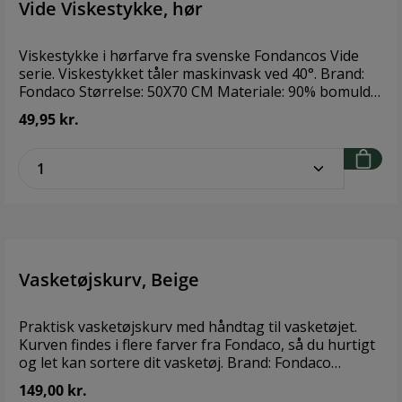
Vide Viskestykke, hør
Viskestykke i hørfarve fra svenske Fondancos Vide
serie. Viskestykket tåler maskinvask ved 40°. Brand:
Fondaco Størrelse: 50X70 CM Materiale: 90% bomuld
og 10% Polyester, genanvendt
49,95 kr.
zentheme.component.product.quantitySe
Vasketøjskurv, Beige
Praktisk vasketøjskurv med håndtag til vasketøjet.
Kurven findes i flere farver fra Fondaco, så du hurtigt
og let kan sortere dit vasketøj. Brand: Fondaco
Størrelse: 25X40X53 cm Materiale: 100% bomuld med
149,00 kr.
polyethylen coating