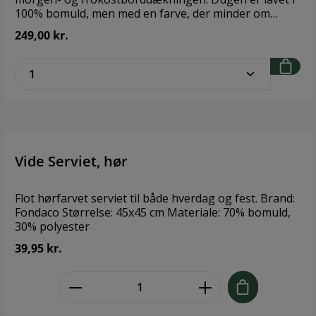
100% bomuld, men med en farve, der minder om
hør.Brand: FondacoStørrelse: Ø180 cmMateriale: 100%
249,00 kr.
bomuld
zentheme.component.product.quantitySe
Vide Serviet, hør
Flot hørfarvet serviet til både hverdag og fest. Brand:
Fondaco Størrelse: 45x45 cm Materiale: 70% bomuld,
30% polyester
39,95 kr.
zentheme.component.product.quant