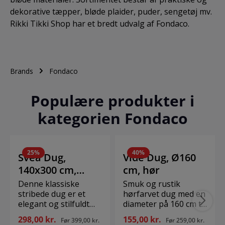
dekorative tæpper, bløde plaider, puder, sengetøj mv.
Rikki Tikki Shop har et bredt udvalg af Fondaco.
Brands
Fondaco
Populære produkter i
kategorien Fondaco
25
%
40
%
Svea Dug,
Vide Dug, Ø160
140x300 cm,
cm, hør
lyseblå
Denne klassiske
Smuk og rustik
stribede dug er et
hørfarvet dug med en
elegant og stilfuldt
diameter på 160 cm til
supplement til din
det runde spisebord.
298,00 kr.
155,00 kr.
Før
399,00 kr.
Før
259,00 kr.
borddækning med
Dugen kan vaskes