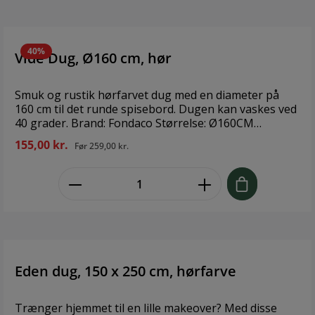
40%
Vide Dug, Ø160 cm, hør
Smuk og rustik hørfarvet dug med en diameter på
160 cm til det runde spisebord. Dugen kan vaskes ved
40 grader. Brand: Fondaco Størrelse: Ø160CM
Materiale: 90% genanvendt bomuld, 10% genanvendt
155,00 kr.
Før
259,00 kr.
polyester
zentheme.component.product.quant
Eden dug, 150 x 250 cm, hørfarve
Trænger hjemmet til en lille makeover? Med disse