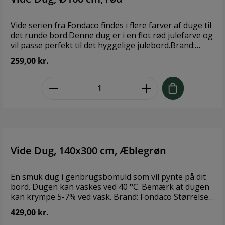
Vide serien fra Fondaco findes i flere farver af duge til
det runde bord.Denne dug er i en flot rød julefarve og
vil passe perfekt til det hyggelige julebord.Brand:
Fondaco Størrelse: Ø160 cm Materiale: 100% bomuld
259,00 kr.
zentheme.component.product.quant
Vide Dug, 140x300 cm, Æblegrøn
En smuk dug i genbrugsbomuld som vil pynte på dit
bord. Dugen kan vaskes ved 40 °C. Bemærk at dugen
kan krympe 5-7% ved vask. Brand: Fondaco Størrelse:
140x300 cm Materiale: 70% genanvendt bomuld og
429,00 kr.
30% genanvendt polyester