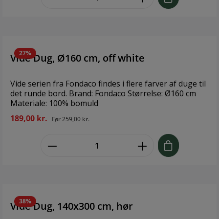
27%
Vide Dug, Ø160 cm, off white
Vide serien fra Fondaco findes i flere farver af duge til
det runde bord. Brand: Fondaco Størrelse: Ø160 cm
Materiale: 100% bomuld
189,00 kr.
Før
259,00 kr.
zentheme.component.product.quant
38%
Vide Dug, 140x300 cm, hør