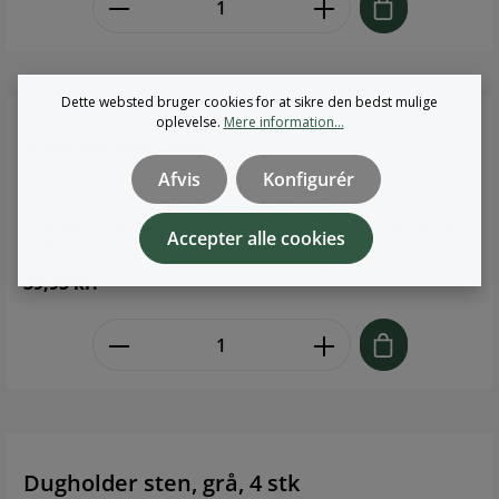
Dette websted bruger cookies for at sikre den bedst mulige
oplevelse.
Mere information...
Vide Serviet, sort
Afvis
Konfigurér
Flot sort serviet til både hverdag og fest. Brand:
Fondaco Størrelse: 45x45 cm Materiale: 70% bomuld,
Accepter alle cookies
30% polyester
39,95 kr.
zentheme.component.product.quant
Dugholder sten, grå, 4 stk