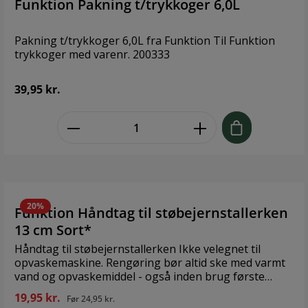
Funktion Pakning t/trykkoger 6,0L
Pakning t/trykkoger 6,0L fra Funktion Til Funktion
trykkoger med varenr. 200333
39,95 kr.
zentheme.component.product.quant
20%
Funktion Håndtag til støbejernstallerken
13 cm Sort*
Håndtag til støbejernstallerken Ikke velegnet til
opvaskemaskine. Rengøring bør altid ske med varmt
vand og opvaskemiddel - også inden brug første
gang. Sørg for at støbejern er helt tørt inden det
19,95 kr.
Før
24,95 kr.
sættes væk, så der ikke dannes rust. Design: Funktion