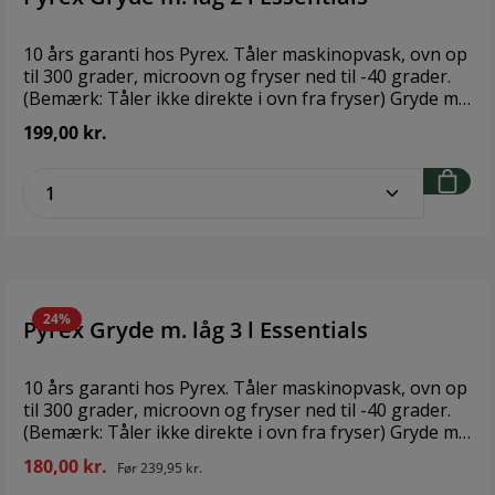
10 års garanti hos Pyrex. Tåler maskinopvask, ovn op
til 300 grader, microovn og fryser ned til -40 grader.
(Bemærk: Tåler ikke direkte i ovn fra fryser) Gryde m.
låg 2 l total volume Design: Pyrex Størrelse: 2 l
199,00 kr.
Materiale: Glas
zentheme.component.product.quantitySe
24%
Pyrex Gryde m. låg 3 l Essentials
10 års garanti hos Pyrex. Tåler maskinopvask, ovn op
til 300 grader, microovn og fryser ned til -40 grader.
(Bemærk: Tåler ikke direkte i ovn fra fryser) Gryde m.
låg 3 l total volume Design: Pyrex Størrelse: 3 l
180,00 kr.
Før
239,95 kr.
Materiale: Glas