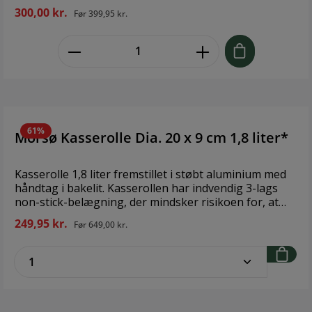
til alle varmekilder, inkl. induktion. Rengøring med
300,00 kr.
Før
399,95 kr.
varmt vand og opvaskemiddel. OBS. Støbejern kan
blive meget varmt da varmen fordelses på en anden
zentheme.component.product.quant
måde. Dette vil få produktet til at arbejde og udvide
sig, og en smule vippen er derfor helt normalt for
støbejerns produkter.Design: Claus Holm Størrelse:
28 x 28 cm Materiale: Støbejern
61%
Morsø Kasserolle Dia. 20 x 9 cm 1,8 liter*
Kasserolle 1,8 liter fremstillet i støbt aluminium med
håndtag i bakelit. Kasserollen har indvendig 3-lags
non-stick-belægning, der mindsker risikoen for, at
maden brænder fast, og beskyttende udvendig
249,95 kr.
Før
649,00 kr.
coating, der letter rengøringen. Diam. 20 cm. Der kan
købes glaslåg, som passer til kasserollen. Brand:
zentheme.component.product.quantitySe
Morsø Størrelse: Dia. 20 x 9 cm 1,8 liter Materiale:
støbt aluminium