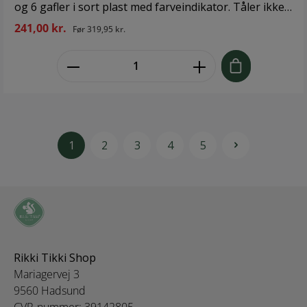
og 6 gafler i sort plast med farveindikator. Tåler ikke
opvaskemaskine. Inden støbejern stilles væk, skal du
241,00 kr.
Før
319,95 kr.
sikre dig, at det er helt tørt, også i bunden og ved
håndtag, da den mindste smule fugt kan give
zentheme.component.product.quant
rustpletter. Design: Funktion Størrelse: Diameter 15
cm Materiale: Støbejern
1
2
3
4
5
Rikki Tikki Shop
Mariagervej 3
9560 Hadsund