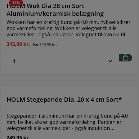
14%
HOLM Wok Dia 28 cm Sort
Aluminium/keramisk belægning
Wokken har en kraftig bund på 4,0 mm, hvilket sikrer
god varmefordeling. Wokken er velegnet til alle
varmekilder - også induktion. Velegnet til ovn op til
200 grader - bemærk dog at grebet bliver varmt.
343,00 kr.
Før
399,95 kr.
Indvendig har wokken en 2-lags keramisk belægning,
og udvendigt en silikone-polyester-belægning, hvilket
zentheme.component.product.quantitySe
sikrer let rengøring. Alle typer køkkenredskaber kan
anvendes. Varen er produceret uden PFAS. Velegnet
til opvaskemaskine. Brand: HolmStørrelse: Ø28
cmMateriale: Aluminium/keramisk belægning
HOLM Stegepande Dia. 20 x 4 cm Sort*
Stegepanden i aluminium har en kraftig bund på 4,0
mm, hvilket sikrer god varmefordeling. Panden er
velegnet til alle varmekilder - også induktion.
Velegnet til ovn op til 200 grader - bemærk dog at
249,95 kr.