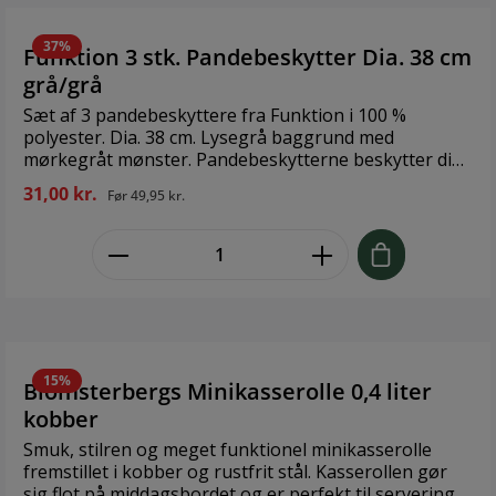
37%
Funktion 3 stk. Pandebeskytter Dia. 38 cm
grå/grå
Sæt af 3 pandebeskyttere fra Funktion i 100 %
polyester. Dia. 38 cm. Lysegrå baggrund med
mørkegråt mønster. Pandebeskytterne beskytter dine
pander og gryder mod ridser ved opbevaring og
31,00 kr.
Før
49,95 kr.
stabling.
zentheme.component.product.quant
15%
Blomsterbergs Minikasserolle 0,4 liter
kobber
Smuk, stilren og meget funktionel minikasserolle
fremstillet i kobber og rustfrit stål. Kasserollen gør
sig flot på middagsbordet og er perfekt til servering