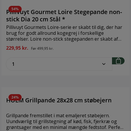
54%
Pillivuyt Gourmet Loire Stegepande non-
stick Dia 20 cm Stål *
Pillivuyt Gourmets Loire-serie er skabt til dig, der har
brug for godt allround kogegrej i forskellige
størrelser. Loire non-stick stegepanden er skabt af
rustfrit stål i 3 lag med en tyk bund på 3,5 mm, der
229,95 kr.
Før
499,95 kr.
sikrer en ensartet og effektiv varmefordeling. En
ekstremt ridsefast stegepande, der er hårdere og
zentheme.component.product.quantitySe
mere holdbare end normal non-stick. • Børstet rustfrit
stål • Tyk sandwichbund på 3,5 mm • Whitford
Quantanium 3-lags non-stick belægning, der er
forstærket med diamond-effect titanium • Nittede,
oval håndtag, der mindsker varmeoverførelsen •
Velegnet til alle varmekilderBrand: Pillivuyt Størrelse:
Dia 20 cm Materiale: Stål
24%
HOLM Grillpande 28x28 cm støbejern
Grillpande fremstillet i mat emaljeret støbejern.
Uundværlig til grillstegning af kød, fisk, fjerkræ og
grøntsager med en minimal mængde fedtstof. Perfekt