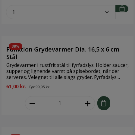
Materiale: Støbejern Størrelse: 13 cm
zentheme.component.product.quantitySe
38%
Funktion Grydevarmer Dia. 16,5 x 6 cm
Stål
Grydevarmer i rustfrit stål til fyrfadslys. Holder saucer,
supper og lignende varmt på spisebordet, når der
serveres. Velegnet til alle slags gryder. Fyrfadslys
medfølger ikke. Design: Funktion Størrelse: Dia. 16,5 x
61,00 kr.
Før
99,95 kr.
6 cm Materiale: Stål
zentheme.component.product.quant