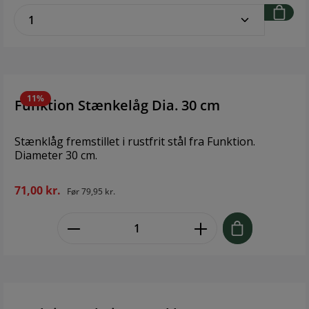
zentheme.component.product.quantitySe
11%
Funktion Stænkelåg Dia. 30 cm
Stænklåg fremstillet i rustfrit stål fra Funktion.
Diameter 30 cm.
71,00 kr.
Før
79,95 kr.
zentheme.component.product.quant