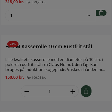
318,00 kr.
Før
399,95 kr.
Indvendig har stegepanden en 2-lags keramisk
belægning, og udvendigt en silikone-polyester-
zentheme.component.product.quantitySe
belægning, hvilket sikrer let rengøring. Alle typer
køkkenredskaber kan anvendes. Varen er produceret
uden PFAS. Velegnet til opvaskemaskine. Brand: Claus
HolmStørrelse: Ø28 cmMateriale: Aluminium/keramisk
belægning
24%
HOLM Kasserolle 10 cm Rustfrit stål
Lille kvalitets kasserolle med en diameter på 10 cm, i
poleret rustfrit stål fra Claus Holm. Uden låg. Kan
bruges på induktionskogeplade. Vaskes i hånden med
mild sæbe og blød børste. Mål: Ø10 cm
150,00 kr.
Før
199,95 kr.
zentheme.component.product.quant