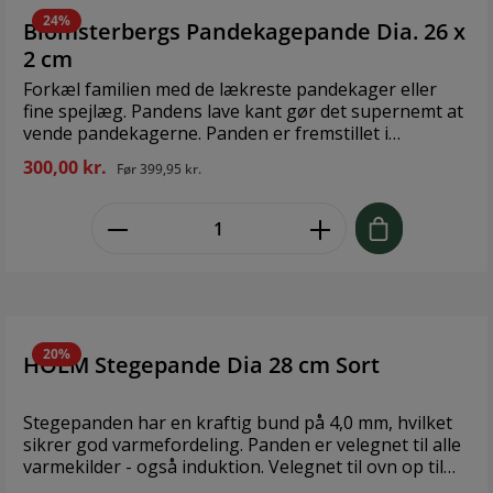
24%
Blomsterbergs Pandekagepande Dia. 26 x
2 cm
Forkæl familien med de lækreste pandekager eller
fine spejlæg. Pandens lave kant gør det supernemt at
vende pandekagerne. Panden er fremstillet i
satinpoleret rustfrit stål 3-PLY (aluminiumkerne med
300,00 kr.
Før
399,95 kr.
rustfrit stål på indvendig og udvendig side, fra bund
til kant). Denne konstruktion gør, at varmen fordeles
zentheme.component.product.quant
jævnt og effektivt. Design: Blomsterbergs Størrelse:
Ø26 x 2 cm Materiale: Rustfrit stål
20%
HOLM Stegepande Dia 28 cm Sort
Stegepanden har en kraftig bund på 4,0 mm, hvilket
sikrer god varmefordeling. Panden er velegnet til alle
varmekilder - også induktion. Velegnet til ovn op til
200 grader - bemærk dog at grebet bliver varmt.