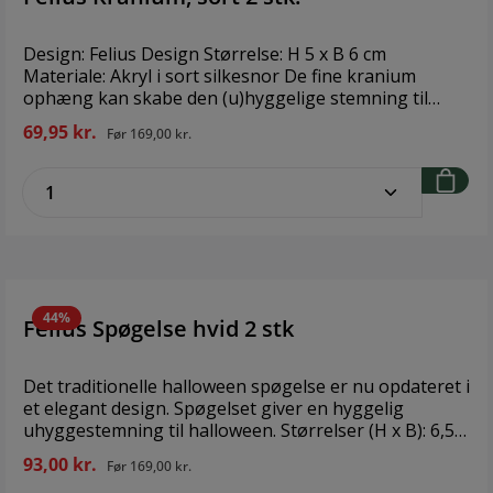
Design: Felius Design Størrelse: H 5 x B 6 cm
Materiale: Akryl i sort silkesnor De fine kranium
ophæng kan skabe den (u)hyggelige stemning til
Halloween på en ny og elegant måde. Sjovt for både
69,95 kr.
Før
169,00 kr.
børn og voksne. Halloween kranium kommer tilmed i
en eksklusiv æske med magnetluk, der kan
zentheme.component.product.quantitySe
genanvendes år efter år. 2 stk. i en æske.
44%
Felius Spøgelse hvid 2 stk
Det traditionelle halloween spøgelse er nu opdateret i
et elegant design. Spøgelset giver en hyggelig
uhyggestemning til halloween. Størrelser (H x B): 6,5
cm x 6 cm Materiale: Støbt akryl i sort silkesnor Findes
93,00 kr.
Før
169,00 kr.
også i farven: Sort. Halloween spøgelset kommer