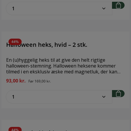
tilmed i en eksklusiv æske med magnetluk, der kan
zentheme.component.product.quantitySe
genanvendes år efter år.
44%
Halloween heks, hvid – 2 stk.
En (u)hyggelig heks til at give den helt rigtige
halloween-stemning. Halloween heksene kommer
tilmed i en eksklusiv æske med magnetluk, der kan
genanvendes år efter år. Design: Felius Design
93,00 kr.
Før
169,00 kr.
Størrelse: 7,5 cm x 6,2 cm Materiale: Akryl Antal i
pakken: 2 stk
zentheme.component.product.quantitySe
44%