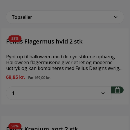
58%
Felius Flagermus hvid 2 stk
Pynt op til halloween med de nye stilrene ophæng.
Halloween flagermusene giver et let og moderne
udtryk og kan kombineres med Felius Designs øvrige
halloweenophæng. Størrelser (H x B): 6 cm x 6,5 cm
69,95 kr.
Før
169,00 kr.
Materiale: Støbt akryl i hvid med sort silkesnor Findes
også i farven: Sort. Halloween flagermusene kommer
zentheme.component.product.quantitySe
tilmed i en eksklusiv æske med magnetluk, der kan
genanvendes år efter år.
58%
Felius Kranium, sort 2 stk.