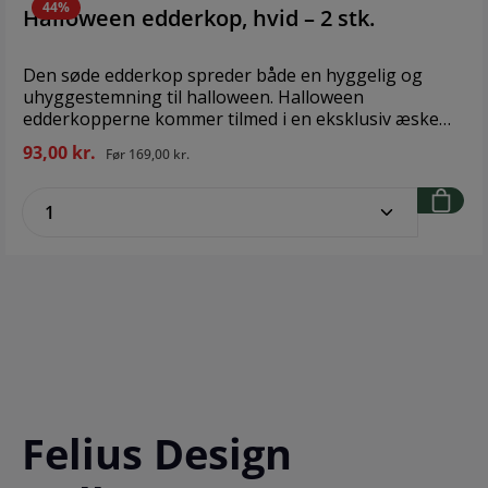
44%
Halloween edderkop, hvid – 2 stk.
Den søde edderkop spreder både en hyggelig og
uhyggestemning til halloween. Halloween
edderkopperne kommer tilmed i en eksklusiv æske
med magnetluk, der kan genanvendes år efter år.
93,00 kr.
Før
169,00 kr.
Design: Felius Design Størrelse: 6,9 cm x 5,7 cm
Materiale: Akryl Antal i pakken: 2 stk.
zentheme.component.product.quantitySe
Felius Design