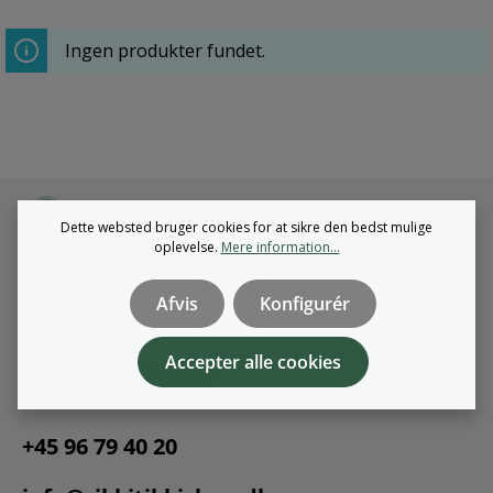
Ingen produkter fundet.
Dette websted bruger cookies for at sikre den bedst mulige
oplevelse.
Mere information...
Rikki Tikki Shop
Afvis
Konfigurér
Mariagervej 3
9560 Hadsund
Accepter alle cookies
CVR-nummer: 39142805
Telefontiden er mellem 12-15
+45 96 79 40 20