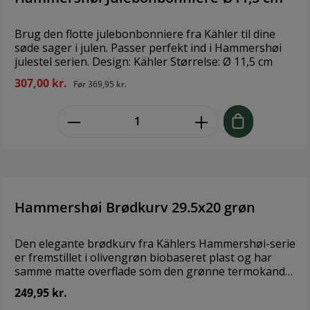
Brug den flotte julebonbonniere fra Kähler til dine
søde sager i julen. Passer perfekt ind i Hammershøi
julestel serien. Design: Kähler Størrelse: Ø 11,5 cm
307,00 kr.
Før
369,95 kr.
zentheme.component.product.quant
Hammershøi Brødkurv 29.5x20 grøn
Den elegante brødkurv fra Kählers Hammershøi-serie
er fremstillet i olivengrøn biobaseret plast og har
samme matte overflade som den grønne termokande
i serien. Den har en funktionel slids, der kan bruges til
249,95 kr.
at holde brødkniven på plads, så den altid ligger lige