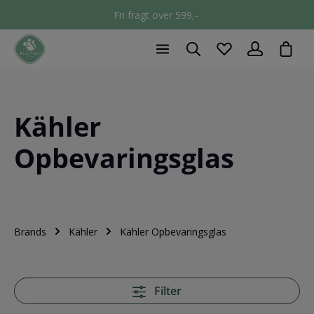
Fri fragt over 599,-
chec
Kähler
Opbevaringsglas
Brands
Kähler
Kähler Opbevaringsglas
Filter