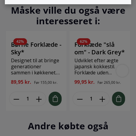
Måske ville du også være
interesseret i:
42
%
62
%
Børne Forklæde -
Forklæde "slå
Sky*
om" - Dark Grey*
Designet til at bringe
Udviklet efter ægte
generationer
japansk kokkestil.
sammen i køkkenet.
Forklæde uden
Dette enkle og
stropper, men som
89,95 kr.
99,95 kr.
Før
155,00 kr.
Før
265,00 kr.
praktiske forklæde
skal bindes om livet.
inviterer små kokke til
Mål: 110 x 105 cm
at hjælpe med
100% GOTS certified
madlavning, bagning
organic cotton
og den kreative
Design: The Organic
tilgang i køkkenet.
Company
Passer børn i alderen
Andre købte også
ca. 3-6 år. 100% GOTS
certified organic