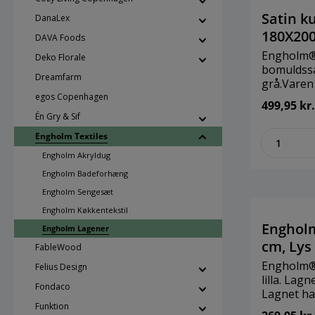
cm x H: 2
bomuldss
Satin k
DanaLex
180X20
DAVA Foods
Engholm®
Deko Florale
bomuldssa
Dreamfarm
grå.Varen
100 certif
egos Copenhagen
499,95 kr.
25 cm side
Én Gry & Sif
under top
zenthe
Engholm Textiles
passer ti
cm.Kan va
Engholm Akryldug
tumblertø
Engholm Badeforhæng
Brand: E
Engholm Sengesæt
TextilesS
cmMateria
Engholm Køkkentekstil
Engholm
Engholm Lagener
cm, Lys 
FableWood
Engholm® 
Felius Design
lilla. Lag
Fondaco
Lagnet ha
Funktion
certifikat