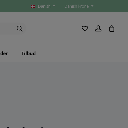
Danish
Danish krone
checkou
der
Tilbud