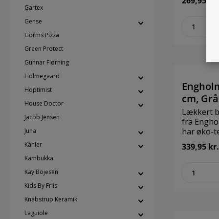
269,95 kr.
nogen for
Gartex
sammensyn
zenthe
Gense
grader / t
grader.Br
Gorms Pizza
TextilesSt
Green Protect
cmMateria
Gunnar Flørning
Holmegaard
Engholm
Hoptimist
cm, Gr
House Doctor
Lækkert b
Jacob Jensen
fra Engholm®
har øko-t
Juna
certifikat
Kähler
339,95 kr.
nogen for
Kambukka
sammensyn
zenthe
grader / t
Kay Bojesen
grader.Br
Kids By Friis
TextilesSt
cmMateria
Knabstrup Keramik
Laguiole