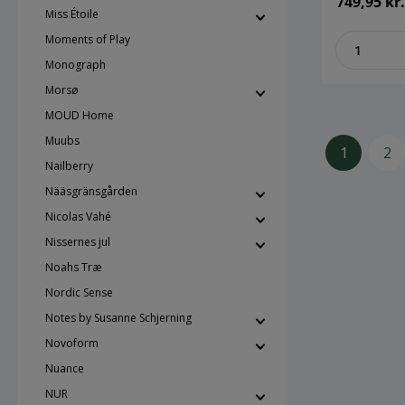
749,95 kr.
en stor t
Miss Étoile
60 grader 
zenthe
Moments of Play
80 grader.
Monograph
Morsø
MOUD Home
Muubs
1
2
Nailberry
Nääsgränsgården
Nicolas Vahé
Nissernes jul
Noahs Træ
Nordic Sense
Notes by Susanne Schjerning
Novoform
Nuance
NUR