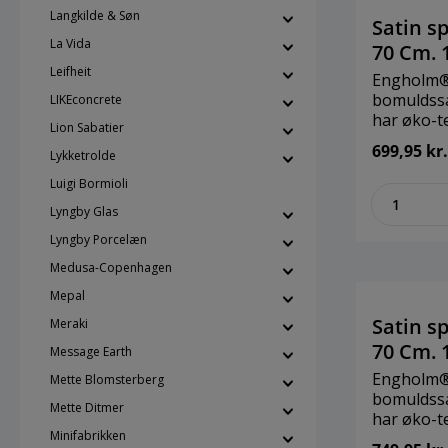
Langkilde & Søn
Satin sp
La Vida
70 Cm.
Leifheit
Engholm® 
bomuldssat
LIKEconcrete
har øko-te
Lion Sabatier
H-lagen e
699,95 kr.
Lykketrolde
en stor t
60 grader 
Luigi Bormioli
zenthe
80 grader.
Lyngby Glas
Lyngby Porcelæn
Medusa-Copenhagen
Mepal
Satin sp
Meraki
70 Cm.
Message Earth
Engholm® 
Mette Blomsterberg
bomuldssat
Mette Ditmer
har øko-te
Minifabrikken
H-lagen e