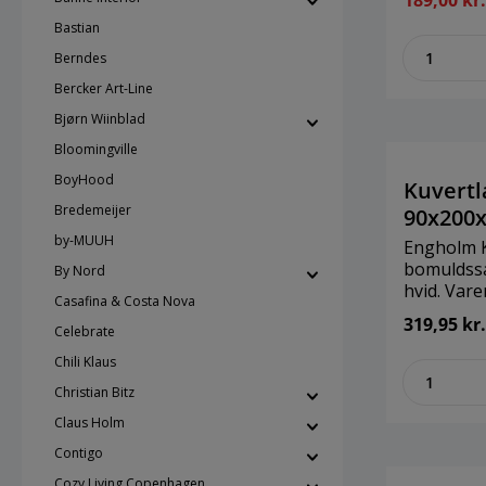
189,00 kr
standard 1
Bastian
syet med 4
zenthe
elastik he
Berndes
lagnet på plads. Br
Bercker Art-Line
TextilesS
cmMateria
Bjørn Wiinblad
Bloomingville
BoyHood
Kuvertl
Bredemeijer
90x200x
by-MUUH
Engholm 
bomuldssa
By Nord
hvid. Var
Casafina & Costa Nova
100 certif
319,95 kr.
Celebrate
topmadras
syet med 
Chili Klaus
zenthe
lukket in
Christian Bitz
topmadras
grader / t
Claus Holm
grader.Br
Contigo
TextilesSt
Cozy Living Copenhagen