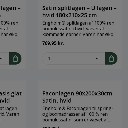
 lagen –
Satin splitlagen – U lagen –
m
hvid 180x210x25 cm
100% ren
Engholm® splitlagen af 100% ren
t af
bomuldssatin i hvid, vævet af
har øko-
kæmmede garner. Varen har øko-
t. U-
tex standard 100 certifikat. U-
769,95 kr.
eng med en
lagen er til elevationsseng med en
et har
stor topmadrasser. Lagnet har
legend
ent.product.quantitySelect.legend
zentheme.component.produ
dten, 25
ingen sammensyet på midten, 25
nd under
cm sider som er lukket ind under
s v/ 60
topmadrassen. Kan vaskes v/ 60
højst 80
grader / tumblertørring højst 80
grader.
sis glat
Faconlagen 90x200x30cm
hvid
Satin, hvid
at lagen
Engholm® Faconlagen til spring-
id. Varen
og boxmadrasser af 100 % ren
0
bomuldssatin, som er vævet af
r uden
kæmmede garner. Varen har øko-