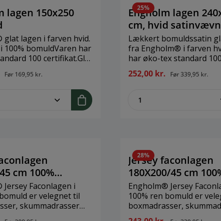
kunstværk. Style SNOREN med
25%
eller uden flag – inde so
 lagen 150x250
Engholm lagen 240
MixandMatch koncept, hvor du
d
cm, hvid satinvævn
skaber din egen stil. Brand:
glat lagen i farven hvid.
Lækkert bomuldssatin gl
Snoren Størrelse: 275 cm
 i 100% bomuldVaren har
fra Engholm® i farven h
Materiale: Træ, polyeste
andard 100 certifikat.Glat
har øko-tex standard 10
n nogen former for
certifikat.Et glat lagen 
.
252,00 kr.
Før
169,95 kr.
Før
339,95 kr.
ing.Kan vaskes v/ 60
former for sammensynin
umblertørring højst 80
vaskes v/ 60 grader /
me.component.product.quantitySelect.
zentheme.compon
tumblertørring højst 80
ørrelse: 150x250
grader.Brand: Engholm
le: 100% økologisk
TextilesStørrelse: 240x2
cmMateriale: 100% økolo
bomuld
28%
faconlagen
Jersey faconlagen
/45 cm 100%
180X200/45 cm 100
- hvid
Bomuld - hvid
Jersey Faconlagen i
Engholm® Jersey Faconl
bomuld er velegnet til
100% ren bomuld er veleg
sser, skummadrasser
boxmadrasser, skummad
lagnet har øko-tex
m.m.Faconlagnet har øko