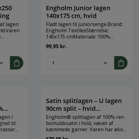
trygge. Du fortjener stor hyldest
m ude – et
og tak! Brand: Lykketrolde Højde:
x250
Engholm Junior lagen
9 cm Materiale: Special keramik
ing
140x175 cm, hvid
Hår: Fåreskindshår
at lagen
Fladt lagen til juniorsenge.Brand:
vid.Varen
Engholm TextilesStørrelse:
r, læder
0
140x175 cmMateriale: 100%
uden nogen
bomuld
99,95 kr.
g.Kan
legend
ent.product.quantitySelect.legend
zentheme.component.produ
50
gisk
Satin splitlagen – U lagen
%
90cm split – hvid
180X200X25 cm
agen i
Engholm® splitlagen af 100% ren
net til
bomuldssatin i hvid, vævet af
rasser
kæmmede garner. Varen har øko-
-tex
tex standard 100 certifikat. U-lagen