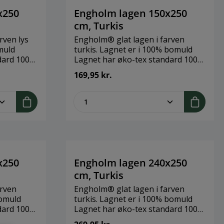
cm x H: 25 cmMateriale: 100 % ren
bomuldssatin
x250
Engholm lagen 150x250
cm, Turkis
rven lys
Engholm® glat lagen i farven
omuld
turkis. Lagnet er i 100% bomuld
dard 100
Lagnet har øko-tex standard 100
r uden
certifikat.Et glat lagen er uden
169,95 kr.
nogen former for
s v/ 60
sammensyning.Kan vaskes v/ 60
legend
ent.product.quantitySelect.legend
zentheme.component.produ
højst 80
grader / tumblertørring højst 80
grader.Brand: Engholm
50
TextilesStørrelse: 150x250
tin
cmMateriale: Bomuldssatin
x250
Engholm lagen 240x250
cm, Turkis
arven
Engholm® glat lagen i farven
bomuld
turkis. Lagnet er i 100% bomuld
dard 100
Lagnet har øko-tex standard 100
r uden
certifikat.Et glat lagen er uden