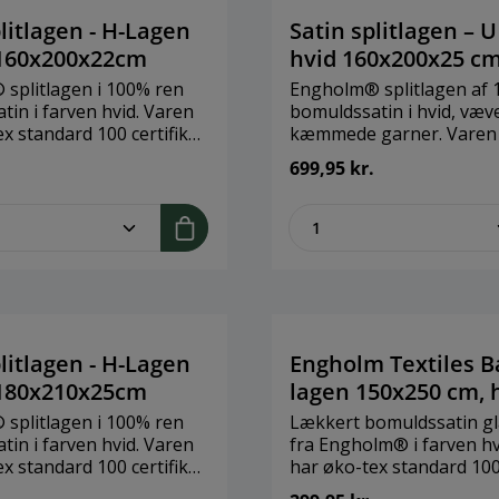
litlagen - H-Lagen
Satin splitlagen – U
 160x200x22cm
hvid 160x200x25 c
splitlagen i 100% ren
Engholm® splitlagen af 
in i farven hvid. Varen
bomuldssatin i hvid, væve
x standard 100 certifikat.
kæmmede garner. Varen 
r til elevationsseng med
tex standard 100 certifika
699,95 kr.
opmadras. Kan vaskes v/
lagen er til elevationss
/ tumblertørring højst
stor topmadrasser. Lagn
me.component.product.quantitySelect.
zentheme.compon
ingen sammensyet på mi
cm sider som er lukket i
topmadrassen. Kan vaske
grader / tumblertørring 
grader.
litlagen - H-Lagen
Engholm Textiles Ba
 180x210x25cm
lagen 150x250 cm, 
splitlagen i 100% ren
Lækkert bomuldssatin gl
in i farven hvid. Varen
fra Engholm® i farven hv
x standard 100 certifikat.
har øko-tex standard 10
r til elevationsseng med
certifikat. Et glat lagen e