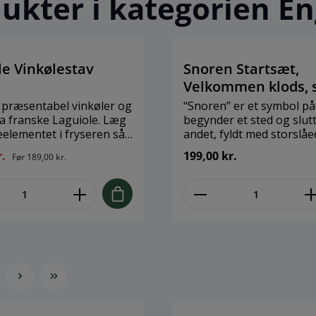
ukter i kategorien E
le Vinkølestav
Snoren Startsæt,
Velkommen klods, 
snor
præsentabel vinkøler og
“Snoren” er et symbol på 
 franske Laguiole. Læg
begynder et sted og slutt
eelementet i fryseren så
andet, fyldt med storslåe
rt til din vin. Når du så
minder, øjeblikke og histo
r.
199,00 kr.
Før
189,00 kr.
 din vin skal du blot
mellem himmel og jord, der gør
 kolde element i flasken
vores liv unikt. Føj ting til
re skænken i enden af
“Snoren” som små symboler, og
. Lettere bliver det ikke!
gør det til dit helt eget.
det en form eller farve, der
minder dig om en begive
stemning eller blot en smuk 
Hæng den ved din dør for
gæster velkommen, i din
sommerhus eller hvor so
som dit eget lille personl