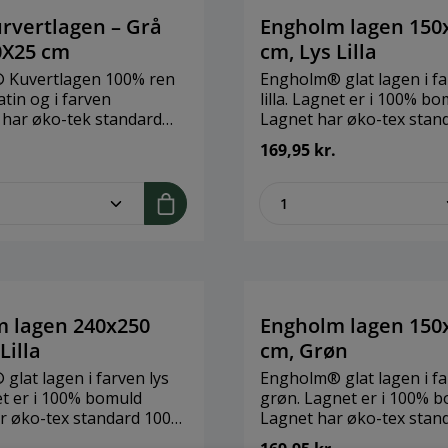
5 cmMateriale: 100 % ren
bomuldssatin
atin
urvertlagen – Grå
Engholm lagen 150
0X25 cm
cm, Lys Lilla
 Kuvertlagen 100% ren
Engholm® glat lagen i fa
tin og i farven
lilla. Lagnet er i 100% b
 har øko-tek standard
Lagnet har øko-tex stan
ikat.Lagnet er syet med
certifikat.Et glat lagen e
169,95 kr.
r, som er lukket ind
nogen former for
madrassen. Lagnet
sammensyning.Kan vaske
me.component.product.quantitySelect.
zentheme.compon
l en topmadras på 6-10
grader / tumblertørring 
skes v/ 60 grader /
grader.Brand: Engholm
rring højst 80 grader.
TextilesStørrelse: 150x2
ngholm
cmMateriale: Bomuldssa
tørrelse: 180X200X25
le: Bomuld
 lagen 240x250
Engholm lagen 150
Lilla
cm, Grøn
glat lagen i farven lys
Engholm® glat lagen i f
net er i 100% bomuld
grøn. Lagnet er i 100% 
r øko-tex standard 100
Lagnet har øko-tex stan
.Et glat lagen er uden
certifikat.Et glat lagen e