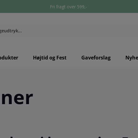
Fri fragt over 599,-
odukter
Højtid og Fest
Gaveforslag
Nyhe
ener