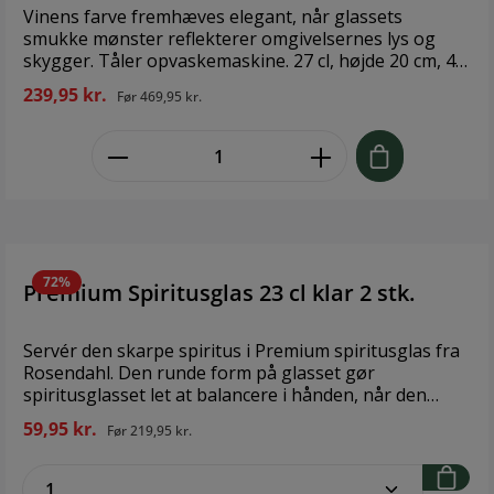
Mundblæst glas Højde: 15 cm Volumen: 14 cl Tåler
Vinens farve fremhæves elegant, når glassets
max 55° C i opvaskemaskine.
smukke mønster reflekterer omgivelsernes lys og
skygger. Tåler opvaskemaskine. 27 cl, højde 20 cm, 4
stk. Den smukke glasserie er fremstillet af ultraklart
239,95 kr.
Før
469,95 kr.
krystalglas ved brug af de fineste råmaterialer for at
sikre en uovertruffen klarhed og kvalitet. Glassene
zentheme.component.product.quant
produceres med omhu og stor ekspertise på en
fabrik i den italienske Siena-provins. Her anvendes en
elektrisk smelteproces for at reducere udledning af
røg i atmosfæren, hvilket afspejler en innovativ
tilgang til produktionen, som tager højde for
problemerne med klima og miljø. Gennem det
innovative arbejde har fabrikken reduceret sit CO2-
72%
Premium Spiritusglas 23 cl klar 2 stk.
aftryk med en fjerdedel siden 2008. Brand: Lyngby
GlasStørrelse: 27 clMateriale: Glas
Servér den skarpe spiritus i Premium spiritusglas fra
Rosendahl. Den runde form på glasset gør
spiritusglasset let at balancere i hånden, når den
mørke rom, fyldige cognac eller røgede whisky stille
59,95 kr.
Før
219,95 kr.
og roligt skal varmes op. Den smalle indsnævring i
toppe af glasset hjælper med at holde på spiritussens
zentheme.component.product.quantitySe
aroma, så du kan nyde den til fulde. Spiritusglasset er