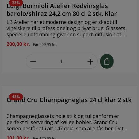
33%
Luigi Bormioli Atelier Rødvinsglas
barolo/shiraz 24,2 cm 80 cl 2 stk. Klar
LB Atelier har et moderne design og er skabt til
vinelskere til professionelt og privat brug. Glassets
specielle udformning giver en superb diffusion af
aromaer, der samtidig indikerer, hvor meget vin der
200,00 kr.
Før
299,95 kr.
skal i. Glassets karakteristiske kurve gør det endnu
mere modstandsdygtigt over for stød. Ultraklart og
zentheme.component.product.quant
holdbart krystalinglas. Brand: Luigi Bormioli Størrelse:
24,2 cm 80 cl Materiale: Glas
43%
Grand Cru Champagneglas 24 cl klar 2 stk
Champagneglassets høje stilk og tulipanform er
perfekt til servering af kølige bobler. Grand Cru
serien består af i alt 147 dele, som alle fås her. Det
enkle design danner en god base i køkkenet gennem
101,00 kr.
Før
179,95 kr.