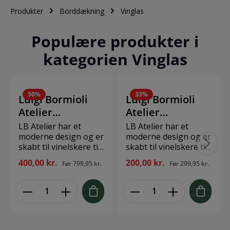
Produkter
Borddækning
Vinglas
Populære produkter i
kategorien Vinglas
50
%
33
%
Luigi Bormioli
Luigi Bormioli
Atelier
Atelier
Hvidvinsglas
Hvidvinsglas
LB Atelier har et
LB Atelier har et
sauvignon 20,3
moderne design og er
riesling 22 cm 44
moderne design og er
skabt til vinelskere til
skabt til vinelskere til
cm 35 cl 6 stk.
cl 2 stk. Klar
professionelt og
professionelt og
Klar
400,00 kr.
200,00 kr.
Før
799,95 kr.
Før
299,95 kr.
privat brug. Glassets
privat brug. Glassets
specielle udformning
specielle udformning
giver en superb
giver en superb
diffusion af aromaer,
diffusion af aromaer,
der samtidig
der samtidig
indikerer, hvor meget
indikerer, hvor meget
vin der skal i. Glassets
vin der skal i. Glassets