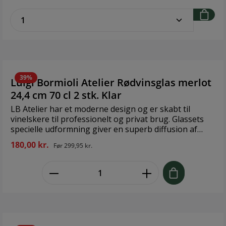
BITZ’ farvede stentøj. Brand: Bitz Størrelse: Dia 6,5 x
zentheme.component.product.quantitySe
13,1 cm Materiale: Glas
39%
Luigi Bormioli Atelier Rødvinsglas merlot
24,4 cm 70 cl 2 stk. Klar
LB Atelier har et moderne design og er skabt til
vinelskere til professionelt og privat brug. Glassets
specielle udformning giver en superb diffusion af
aromaer, der samtidig indikerer, hvor meget vin der
180,00 kr.
Før
299,95 kr.
skal i. Glassets karakteristiske kurve gør det endnu
mere modstandsdygtigt over for stød. Ultraklart og
zentheme.component.product.quant
holdbart krystalinglas. Brand: Luigi Bormioli Størrelse:
24,4 cm 70 cl Materiale: Glas