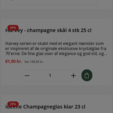
del af Premium-serien, som har de store rummelige
skåle og den lange smalle hals som toneangivende
fællesnævner. I den komplette glasserie finder du
foruden spiritusglasset også glas til rødvin, hvidvin,
champagne, øl, og vand. Materiale: Blyfrit glas
Diameter: 7,25 cm Højde: 20,9 cm Volumen: 23 cl
45%
Harvey - champagne skål 4 stk 25 cl
Harvey serien er skabt med et elegant mønster som
er inspireret af de originale eksklusive krystalglas fra
70'erne. De fine glas oser af elegance og god stil, og
passer samtidig perfekt til den enkle nordiske
81,00 kr.
Før
149,95 kr.
borddækning. Så længe du følger aidas careguide,
tåler Harvey serien fryser og opvaskemaskine. Brand:
zentheme.component.product.quant
aida Størrelse: 25 cl Materiale: sodaglas
25%
Idéelle Champagneglas klar 23 cl