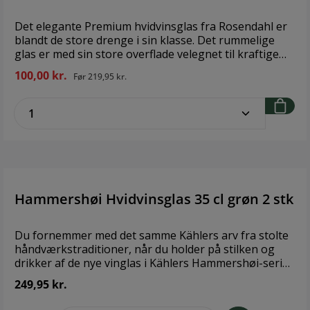
Det elegante Premium hvidvinsglas fra Rosendahl er
blandt de store drenge i sin klasse. Det rummelige
glas er med sin store overflade velegnet til kraftige
hvidvine, da det giver vinen plads til at udvikle sig til
100,00 kr.
Før
219,95 kr.
fulde. Det smukke glas med den lange og slanke hals
er en del af den stilfulde Premium-serie, som udover
zentheme.component.product.quantitySe
dette hvidvinsglas også tæller glas til rødvin,
champagne, øl, spiritus og vand. Dæk bordet med den
komplette Premuim-serie for et gennemført, elegant
og ensartet udtryk, eller miks med andre glas og
opnå et mere skævt udtryk på dit middagsbord.
Materiale: Blyfrit glas Diameter: 9,75 cm Højde: 21,9
cm Volumen: 54 cl
Hammershøi Hvidvinsglas 35 cl grøn 2 stk
Du fornemmer med det samme Kählers arv fra stolte
håndværkstraditioner, når du holder på stilken og
drikker af de nye vinglas i Kählers Hammershøi-serie.
Proportionerne er balancerede og klassiske, og
249,95 kr.
vinglassenes formsprog i samspil med de ikoniske
riller understreger seriens på én gang klassiske og