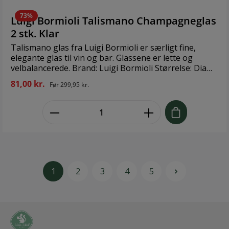
73%
Luigi Bormioli Talismano Champagneglas
2 stk. Klar
Talismano glas fra Luigi Bormioli er særligt fine,
elegante glas til vin og bar. Glassene er lette og
velbalancerede. Brand: Luigi Bormioli Størrelse: Dia
7,8 x 24,5 cm 40 cl Materiale: Glas
81,00 kr.
Før
299,95 kr.
zentheme.component.product.quant
1
2
3
4
5