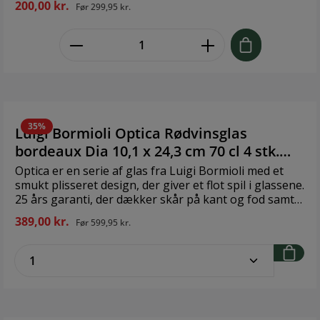
200,00 kr.
Før
299,95 kr.
skal i. Glassets karakteristiske kurve gør det endnu
mere modstandsdygtigt over for stød. Ultraklart og
zentheme.component.product.quant
holdbart krystalinglas. Brand: Luigi Bormioli Størrelse:
22 cm 61 cl Materiale: Glas
35%
Luigi Bormioli Optica Rødvinsglas
bordeaux Dia 10,1 x 24,3 cm 70 cl 4 stk.
Klar
Optica er en serie af glas fra Luigi Bormioli med et
smukt plisseret design, der giver et flot spil i glassene.
25 års garanti, der dækker skår på kant og fod samt
misfarvning eller grå skygger som følge af
389,00 kr.
Før
599,95 kr.
maskinopvask. Ultraklart og holdbart krystalinglas.
Brand: Luigi Bormioli Størrelse: Dia 10,1 x 24,3 cm 70
zentheme.component.product.quantitySe
cl Materiale: Glas