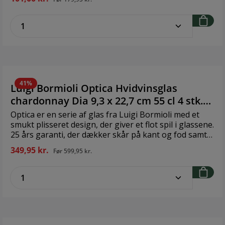
hele livet, og er nemt at kombinere med andre stel.
Materiale: Blyfrit glas Diameter: 7 cm Højde: 23 cm
zentheme.component.product.quantitySe
Volumen: 24 cl 2 stk
41%
Luigi Bormioli Optica Hvidvinsglas
chardonnay Dia 9,3 x 22,7 cm 55 cl 4 stk.
Klar
Optica er en serie af glas fra Luigi Bormioli med et
smukt plisseret design, der giver et flot spil i glassene.
25 års garanti, der dækker skår på kant og fod samt
misfarvning eller grå skygger som følge af
349,95 kr.
Før
599,95 kr.
maskinopvask. Ultraklart og holdbart
krystalinglas. Brand: Luigi Bormioli Størrelse: Dia 9,3 x
zentheme.component.product.quantitySe
22,7 cm 55 cl Materiale: Glas