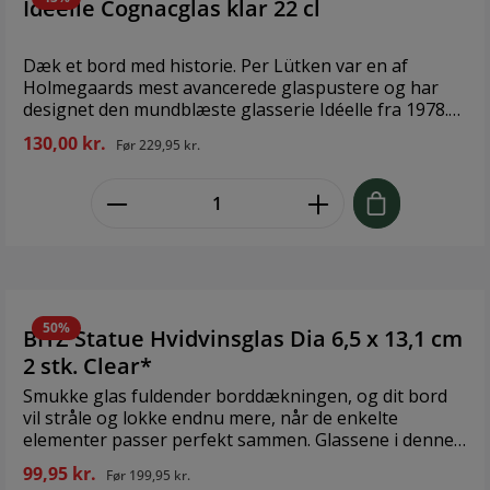
Idéelle Cognacglas klar 22 cl
glasset er derfor uundgåelige og udgør en del af den
charme, der kendetegner mundblæst glas. Materiale:
Mundblæst glas Højde: 18 cm Volumen: 36 cl Tåler
Dæk et bord med historie. Per Lütken var en af
max 55° C i opvaskemaskine.
Holmegaards mest avancerede glaspustere og har
designet den mundblæste glasserie Idéelle fra 1978.
Hans forkærlighed for svungne, feminine former går
130,00 kr.
Før
229,95 kr.
igen i serien. Den bløde, buede kant på cognacglasset
gør det behageligt at drikke af. Serien er komplet og
zentheme.component.product.quant
indeholder glas til forskellige vine, vand og cognac
samt snaps og øl – med og uden stilk. En unik gaveidé
til en særlig anledning. Hvert stykke mundblæst glas
er unikt og håndlavet af glaspusteren, som
omhyggeligt blæser den rigtige mængde luft gennem
den smalle pibe. Luftbobler i glasset er derfor
uundgåelige og udgør en del af den charme, der
50%
BITZ Statue Hvidvinsglas Dia 6,5 x 13,1 cm
kendetegner mundblæst glas. Materiale: Mundblæst
2 stk. Clear*
glas Højde: 13,5 cm Volumen: 22 cl Tåler max 55° C i
opvaskemaskine.
Smukke glas fuldender borddækningen, og dit bord
vil stråle og lokke endnu mere, når de enkelte
elementer passer perfekt sammen. Glassene i denne
fine krystalserie er designet med en lille fod i klart
99,95 kr.
Før
199,95 kr.
eller farvet glas, der er afstemt efter nuancerne i