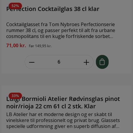
52%
Perfection Cocktailglas 38 cl klar
Cocktailglasset fra Tom Nybroes Perfectionserie
rummer 38 cl, og passer perfekt til alt fra urbane
cosmopolitans til en kugle forfriskende sorbet
mellem retterne. Glasset er en del af en komplet
71,00 kr.
Før
149,95 kr.
glasserie udviklet med fokus på optimal og nænsom
behandling af vin. Kommer i en gaveæske med seks
zentheme.component.product.quant
stk. En god gaveide – ikke mindst til dig selv. Brand:
Holmegaard Størrelse: Højde 16,50 cm x Diameter
12,10 cm Volume 0,38 l Materiale: Glas
33%
Luigi Bormioli Atelier Rødvinsglas pinot
noir/rioja 22 cm 61 cl 2 stk. Klar
LB Atelier har et moderne design og er skabt til
vinelskere til professionelt og privat brug. Glassets
specielle udformning giver en superb diffusion af
aromaer, der samtidig indikerer, hvor meget vin der