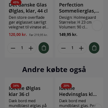
45
%
Det danske Glas
Perfection
Ølglas, klar, 44 cl
Sommelierglas,
klar, 90 cl*
Den store overflade
Design: Holmegaard
gør ølglasset særligt
Størrelse: H 23 cm
velegnet til vinøse øl
Volumen: 90 cl
med høj
Materiale: Glas Pakke
120,00 kr.
149,95 kr.
Før
219,95 kr.
alkoholprocent, der
indeholder 6 stk.
har brug for en stor
Skænkelinjen hjælper
overflade at udfolde
dig til at skænke
sig på. Men brug det
korrekt op til glassets
også til en pilsner
bredeste punkt, hvor
med masser af plads
vinen har de bedste
til skummet. En god
betingelser for at
Andre købte også
gaveide – ikke mindst
udfolde smags- og
til dig selv. Luftbobler
duftnuancer.
i glasset er
uundgåelige og
34
%
20
%
Idéelle Ølglas
Idéelle
udgør en del af den
klar 36 cl
Hedvinsglas klar
charme, der
kendetegner
14 cl
Dæk bord med
Dæk bord med
mundblæst glas.
mundblæst ølglas på
mundblæst glas. Per