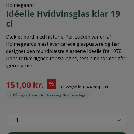
Holmegaard
Idéelle Hvidvinsglas klar 19
cl
Dæk et bord med historie. Per Lütken var en af
Holmegaards mest avancerede glaspustere og har
designet den mundblæste glasserie Idéelle fra 1978.
Hans forkærlighed for svungne, feminine former går
igen i serien.
151,00 kr.
%
Før
229,95 kr.
(34% besparet)
På lager, forventet levering: 1-2 hverdage
zentheme.component.product.quantitySe