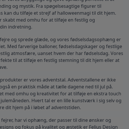
 og
mundblæst glas er unikt og
ing og mystik. Fra spøgelsesagtige figurer til 
en, som
håndlavet af glaspusteren, som
rigtige
omhyggeligt blæser den rigtige
kan du tilføje et strejf af halloweenmagi til dit hjem. 
 smalle
mængde luft gennem den smalle
kabt med omhu for at tilføje en festlig og 
 er derfor
pibe. Luftbobler i glasset er derfor
in indretning.
 del af
uundgåelige og udgør en del af
egner
den charme, der kendetegner
at fejre og sprede glæde, og vores fødselsdagsophæng er 
mundblæst glas. Materiale:
det. Med farverige balloner, fødselsdagskager og festlige 
7 cm
Mundblæst glas Højde: 18 cm
Volumen: 36 cl Tåler max 55° C i
stlig atmosfære, uanset hvem der har fødselsdag. Vores 
opvaskemaskine.
e til at tilføje en festlig stemning til dit hjem eller at 
ave.
produkter er vores adventstal. Adventstallene er ikke 
så en praktisk måde at tælle dagene ned til jul på. 
t med omhu og kreativitet for at tilføje en ekstra touch 
julemåneden. Hvert tal er en lille kunstværk i sig selv og 
e dit hjem på i løbet af adventstiden.
fejrer, har vi ophæng, der passer til dine ønsker og 
signs og fokus på kvalitet og æstetik er Felius Design 