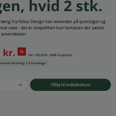
en, hvid 2 stk.
phæng fra Felius Design kan anvendes på lysestager og
muk vase - det er simpelthen kun fantasien der sætter
 anvendelsen.
 kr.
%
Før
169,00 kr.
(44% besparet)
orventet levering: 1-2 hverdage
e.component.product.quantitySelect.l
Tilføj til indkøbskurv