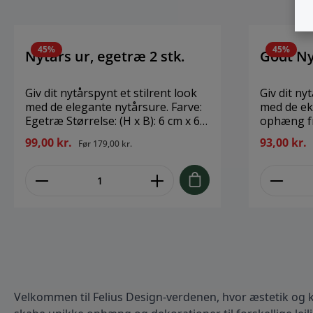
45
%
45
%
Nytårs ur, egetræ 2 stk.
Godt Nyt
Giv dit nytårspynt et stilrent look
Giv dit ny
med de elegante nytårsure. Farve:
med de ek
Egetræ Størrelse: (H x B): 6 cm x 6
ophæng fr
cm Materiale: ubehandlet egetræs
Størrelse:
99,00 kr.
93,00 kr.
Før
179,00 kr.
krydsfinér Tidsløst nytårsophæng i
Materiale:
silkesnor – også ideel til bordpynt.
silkesnor. Stilrent nytårsophæng i
Kommer tilmed i en eksklusiv
silkesnor 
æske, der kan genanvendes år
Kommer ti
efter år. 2 stk. i en æske.
der kan ge
stk. i en 
Velkommen til Felius Design-verdenen, hvor æstetik og kr