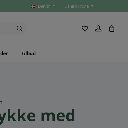
Danish
Danish krone
checkou
der
Tilbud
gn
lykke med