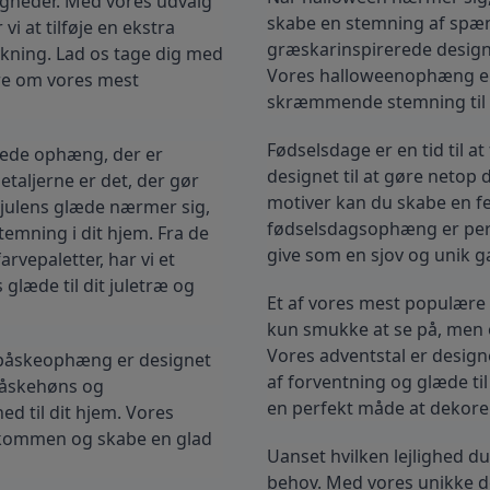
igheder. Med vores udvalg 
mundblæst glas er unikt
skabe en stemning af spænd
håndlavet af glaspuster
i at tilføje en ekstra 
omhyggeligt blæser den 
græskarinspirerede designs 
ning. Lad os tage dig med 
mængde luft gennem den
Vores halloweenophæng er s
re om vores mest 
pibe. Luftbobler i glasset
skræmmende stemning til d
uundgåelige og udgør en
den charme, der kendet
Fødselsdage er en tid til 
yede ophæng, der er 
mundblæst glas. Materiale:
designet til at gøre netop 
Mundblæst glas Højde: 1
etaljerne er det, der gør 
Volumen: 19 cl Tåler max 55° C i
motiver kan du skabe en fe
 julens glæde nærmer sig, 
opvaskemaskine.
fødselsdagsophæng er perfekt
emning i dit hjem. Fra de 
give som en sjov og unik g
vepaletter, har vi et 
glæde til dit juletræ og 
Et af vores mest populære 
kun smukke at se på, men og
Vores adventstal er designe
 påskeophæng er designet 
af forventning og glæde til 
påskehøns og 
en perfekt måde at dekorer
ed til dit hjem. Vores 
lkommen og skabe en glad 
Uanset hvilken lejlighed du 
behov. Med vores unikke de