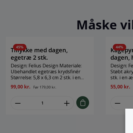
Måske vil
45
%
44
%
Tillykke med dagen,
Kagepyn
egetræ 2 stk.
dagen, 
Design: Felius Design Materiale:
Design: Fe
Ubehandlet egetræs krydsfinér
Støbt akry
Størrelse: 5,8 x 6,3 cm 2 stk. i en
stk. i en æske. Stilrent 
æske Pynt dine lysestager og
flot og enk
99,00 kr.
55,00 kr.
Før
179,00 kr.
grene i vaser med de flotte
kagen til 
ophæng i klassisk og tidsløs
kombiner
design. Alle fortjener at blive fejret
samme de
med manér og det hjælper Felius
Design med.