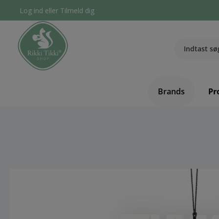
Log ind
eller
Tilmeld dig
Brands
Pr
component.cms.imageGallery.skipImageGallery