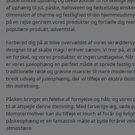
skabe unikke ophæng og dekorationer til forskellige lejl
af ophæng til jul, påske, halloween og fødselsdag ønsker v
dimension af charme og festlighed til din hjemmeudsmyk
på en rejse gennem vores produkter og fortælle dig me
populære produkt, adventstal.
Forbered dig på at blive overvældet af vores skrædders
designet til at skabe magi i enhver sæson. Vi tror på, at d
en forskel, og vores produkter er ingen undtagelse. Når
er vores juleophæng en perfekt måde at sprede festlig st
traditionelle røde og grønne nuancer til mere moderne far
bredt udvalg af juleophæng, der vil tilføje en ekstra dosis 
din indretning.
Påsken bringer en følelse af fornyelse og håb, og vores
til at afspejle denne stemning. Med farverige æg, søde 
blomstermotiver kan du tilføje et touch af forår og livligh
påskeophæng er en fantastisk måde at byde foråret ve
atmosfære.