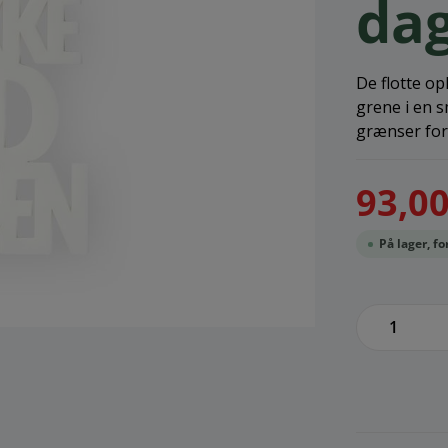
dag
De flotte o
grene i en s
grænser for
93,00
På lager, f
zenthem