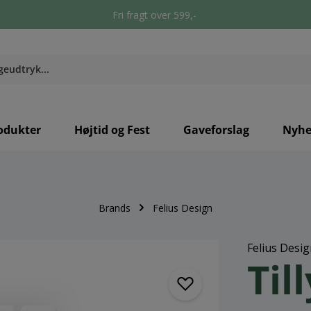
Fri fragt over 599,-
odukter
Højtid og Fest
Gaveforslag
Nyhe
Brands
Felius Design
Felius Desi
Til