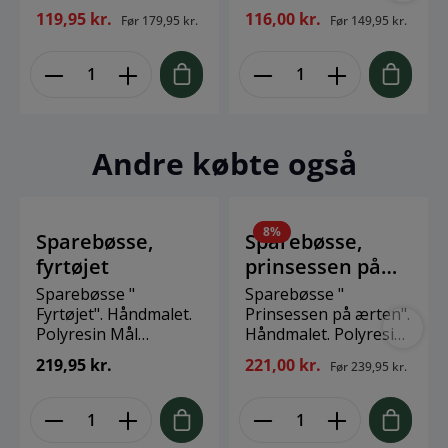
med erindringer fra
cm. Vægt. 50 gr.
119,95 kr.
116,00 kr.
Før
179,95 kr.
Før
149,95 kr.
bedsteforældrenes liv.
Bedsteforældrene
kan fortælle om deres
liv og dejlige stunder
med barnebarnet. Der
er plads til de første
tegninger og dejlige
Andre købte også
billeder. En dejlig og
personlig gave fra
bedsteforældrene til
barnebarnet. 65 sider
8
%
Sparebøsse,
Sparebøsse,
fyrtøjet
prinsessen på
ærten
Sparebøsse "
Sparebøsse "
Fyrtøjet". Håndmalet.
Prinsessen på ærten".
Polyresin Mål
Håndmalet. Polyresin
17*10*9 cm. Vægt 150
Mål 15*14*7,5 cm.
219,95 kr.
221,00 kr.
Før
239,95 kr.
gr.
Vægt 525 gr.