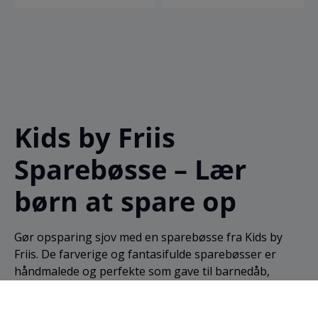
Kids by Friis
Sparebøsse – Lær
børn at spare op
Gør opsparing sjov med en sparebøsse fra Kids by
Friis. De farverige og fantasifulde sparebøsser er
håndmalede og perfekte som gave til barnedåb,
fødselsdag eller jul.