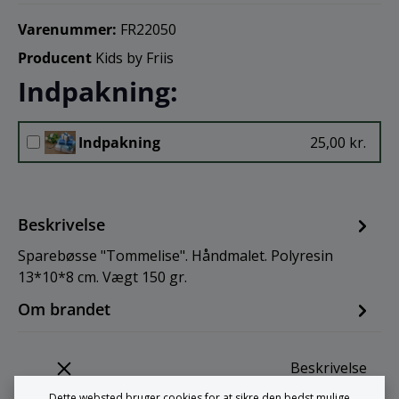
Varenummer:
FR22050
Producent
Kids by Friis
Indpakning:
Indpakning
25,00 kr.
Beskrivelse
Sparebøsse "Tommelise". Håndmalet. Polyresin
13*10*8 cm. Vægt 150 gr.
Om brandet
Beskrivelse
Dette websted bruger cookies for at sikre den bedst mulige