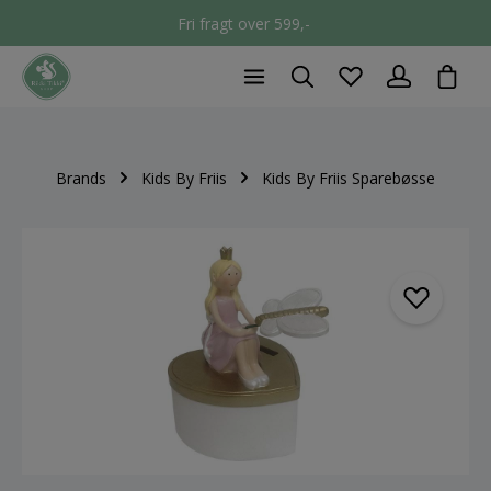
Fri fragt over 599,-
chec
Brands
Kids By Friis
Kids By Friis Sparebøsse
component.cms.imageGallery.skipImageGallery