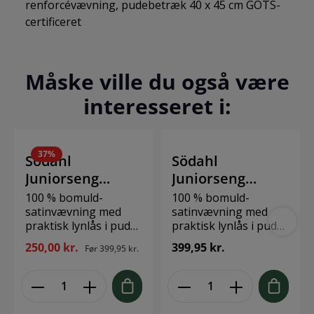
renforcévævning, pudebetræk 40 x 45 cm GOTS-
certificeret
Måske ville du også være
interesseret i:
37
%
Södahl
Södahl
Juniorseng
Juniorseng
100x140 Forget-
100x140 Forget-
100 % bomuld-
100 % bomuld-
me-not Sky
satinvævning med
me-not Straw*
satinvævning med
praktisk lynlås i pude-
praktisk lynlås i pude-
Blue*
og dynebetræk Sky
og dynebetræk Straw
250,00 kr.
399,95 kr.
Før
399,95 kr.
Blue Pudebetræk 40 x
Pudebetræk 40 x 45
45 cm OEKO-TEX®
cm OEKO-TEX®
STANDARD 100
STANDARD 100
11.HTR.90007
11.HTR.90007
Hohenstein HTTI
Hohenstein HTTI