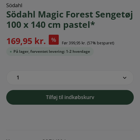
Södahl
Södahl Magic Forest Sengetøj
100 x 140 cm pastel*
169,95 kr.
%
Før
399,95 kr.
(57% besparet)
På lager, forventet levering: 1-2 hverdage
zentheme.component.product.quantitySe
Tilføj til indkøbskurv