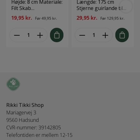
Højde: 8 cm Materiale:
Længde: 175 cm
materialer (rustfri
Filt Skab
Stjerne guirlande til
stål, sølv,
påskestemning i
dekoration.
19,95 kr.
29,95 kr.
kobbernikkel,
Før
49,95 kr.
Før
129,95 kr.
vinduet med denne
aluminium) i én
søde håndlavede
opvask, da dit nye
kylling i filt fra Én Gry
bestik kan blive
& Sif
beskadiget af den
kemiske reaktion.
Tips: Lige efter en
endt opvask, skal dit
bestik gerne tages ud
og tørres efter.
Temperaturen må
ikke være over 50
grader i et
opvaskeprogram.
Rikki Tikki Shop
Hold dit nye bestik
pænt ved at separere
Mariagervej 3
det i bestikkurvens
9560 Hadsund
specielt designet rum.
CVR-nummer: 39142805
Følg altid
Telefontiden er mellem 12-15
instruktionerne fra