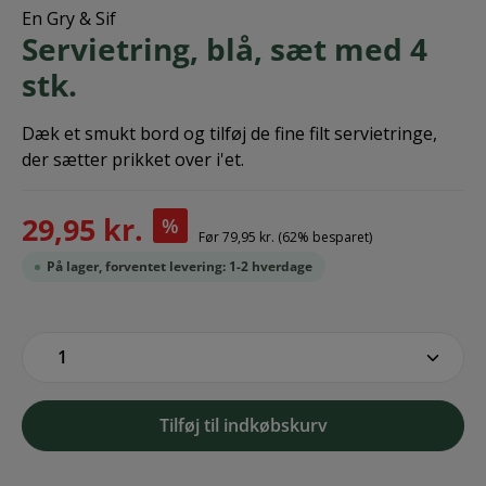
En Gry & Sif
Servietring, blå, sæt med 4
stk.
Dæk et smukt bord og tilføj de fine filt servietringe,
der sætter prikket over i'et.
29,95 kr.
%
Før
79,95 kr.
(62% besparet)
På lager, forventet levering: 1-2 hverdage
zentheme.component.product.quantitySe
Tilføj til indkøbskurv