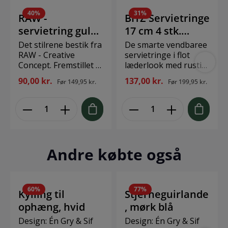
40
%
31
%
RAW -
BITZ Servietringe
servietring guld
17 cm 4 stk.
4 stk
Grå/Sort*
Det stilrene bestik fra
De smarte vendbaree
RAW - Creative
servietringe i flot
Concept. Fremstillet af
læderlook med rustikt
rustfrit stål og fås i
metalspænde giver
90,00 kr.
137,00 kr.
Før
149,95 kr.
Før
199,95 kr.
flere farver. Bestikket
borddækningen et råt
har et råt og enkelt
og moderne udtryk.
udtryk, der er som
Det er oplagt at
skabt til den nordiske
matche med
borddækning. Tåler
stofservietterne i
opvaskemaskine.
økologisk bomuld fra
Fremstillet af rustfrit
BITZ Södahl.
Andre købte også
stål. Husk at lægge dit
Servietringenes
bestik i bestikskuffen
omkreds er 17 cm. 4
eller sætte den
stk. Grå/sort Brand:
forsvarligt i den dertil
Christian Bitz
60
%
77
%
Kylling til
Stjerneguirlande
indrettet kurv, når du
Størrelse: Ø17 cm
ophæng, hvid
, mørk blå
vasker dit bestik i
Materiale: PVC
opvaskemaskinen.
Design: Én Gry & Sif
Design: Én Gry & Sif
Mix ikke forskellige