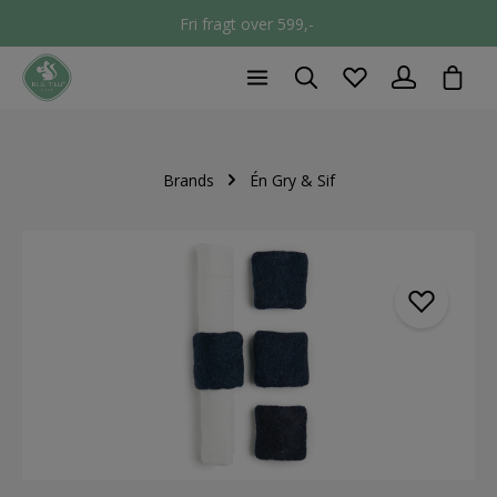
Fri fragt over 599,-
chec
Brands
Én Gry & Sif
component.cms.imageGallery.skipImageGallery