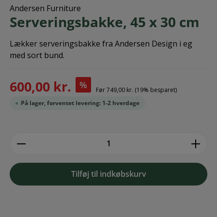
Andersen Furniture
Serveringsbakke, 45 x 30 cm
Lækker serveringsbakke fra Andersen Design i eg
med sort bund.
600,00 kr.
%
Før
749,00 kr.
(19% besparet)
På lager, forventet levering: 1-2 hverdage
zentheme.component.product.quantitySe
Tilføj til indkøbskurv