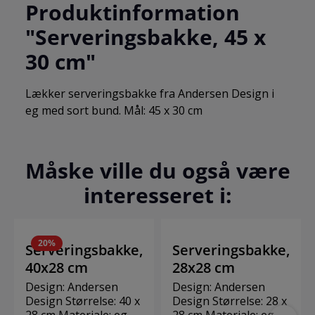
Produktinformation
"Serveringsbakke, 45 x
30 cm"
Lækker serveringsbakke fra Andersen Design i
eg med sort bund. Mål: 45 x 30 cm
Måske ville du også være
interesseret i:
20
%
Serveringsbakke,
Serveringsbakke,
40x28 cm
28x28 cm
Design: Andersen
Design: Andersen
Design Størrelse: 40 x
Design Størrelse: 28 x
28 cm Materiale: eg
28 cm Materiale: eg