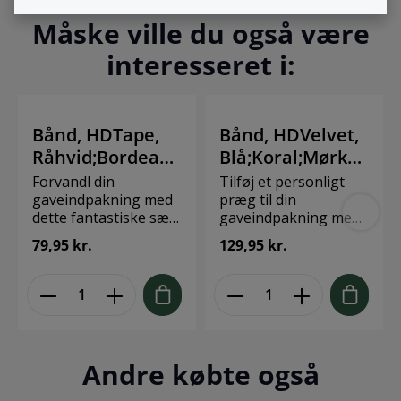
Måske ville du også være
interesseret i:
Bånd, HDTape,
Bånd, HDVelvet,
Råhvid;Bordeaux
Blå;Koral;Mørkeg
;Sort;Grøn;Guld
røn;Lilla;Lyseblå
Forvandl din
Tilføj et personligt
gaveindpakning med
præg til din
dette fantastiske sæt
gaveindpakning med
grosgrain-bånd. Med
dette sæt bånd i
79,95 kr.
129,95 kr.
fem udsøgte farver –
fløjlslook. Disse bånd
råhvid, bordeaux,
har en blød, plys
sort, grøn og guld –
kvalitet og kommer i
bringer disse bånd et
fem elegante farver:
strejf af sofistikering
blå, koral,
til dine gaver. Hvert
mørkegrøn, lilla og
bånd er lavet af
lyseblå. Perfekt til at
Andre købte også
højkvalitets polyester
skabe smukke og
og tilbyder en holdbar
unikke