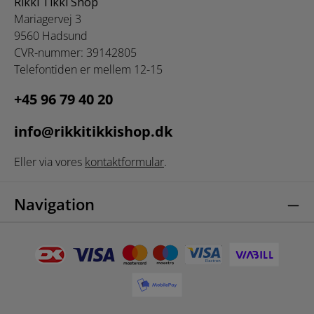
Rikki Tikki Shop
Størrelse: 500 cm x
x 19,5 cm 3 liter
1,6 cm pr. bånd
Mariagervej 3
Materiale: ABS
Materiale: 100 %
9560 Hadsund
Polyester
CVR-nummer: 39142805
Telefontiden er mellem 12-15
+45 96 79 40 20
info@rikkitikkishop.dk
Eller via vores
kontaktformular
.
Navigation