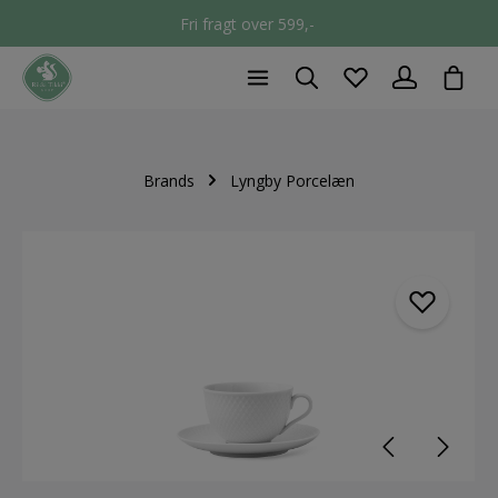
Fri fragt over 599,-
chec
Brands
Lyngby Porcelæn
component.cms.imageGallery.skipImageGallery