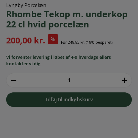
Lyngby Porcelæn
Rhombe Tekop m. underkop
22 cl hvid porcelæn
200,00 kr.
%
Før
249,95 kr.
(19% besparet)
Vi forventer levering i løbet af 4-9 hverdage ellers
kontakter vi dig.
zentheme.component.product.quantitySe
Tilføj til indkøbskurv