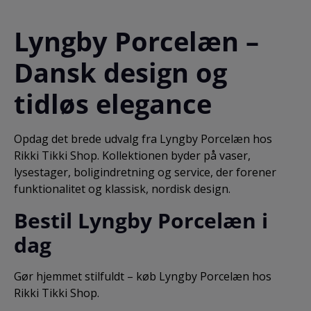
en serie juleservietter
klare rene linjer
med forskellige
oplagt til en smuk og
Lyngby Porcelæn –
motiver, som sammen
simpel borddækning.
med de øvrige juleflag
Materiale: Porcelæn
Dansk design og
giver dig en smuk og
Volumen: 35 cl
klassisk oppyntning i
højtiden. Leveres i en
tidløs elegance
smukt broderet
lærredspose. Brand:
Langkilde & Søn
Opdag det brede udvalg fra Lyngby Porcelæn hos
Størrelse: 50 x 50 cm
Rikki Tikki Shop. Kollektionen byder på vaser,
Materiale: Stof
lysestager, boligindretning og service, der forener
funktionalitet og klassisk, nordisk design.
Bestil Lyngby Porcelæn i
dag
Gør hjemmet stilfuldt – køb Lyngby Porcelæn hos
Rikki Tikki Shop.