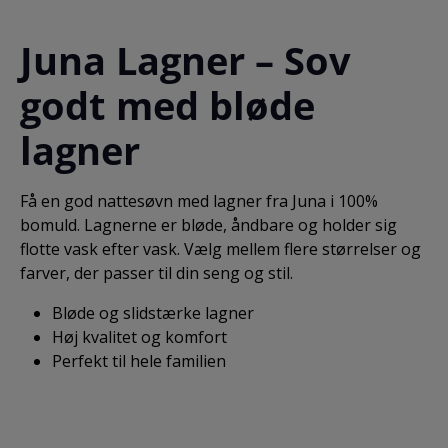
kuvertlagen er ideelt,
Monochrome variant
hvis du både har
kombineres
Juna Lagner – Sov
boxmadras og
strukturen med en
topmadras. Med et
klassisk smal strib i
godt med bløde
kuvertlagen fra Juna
rose og hvid. Dynen
vil du opleve, at
måler 140 x 220 cm
lagnet altid ligger
med knaplukning og
lagner
stramt og perfekt.
sælges med et
Juna kuvertlagner er
pudebetræk på 63 x
lavet med en lille
60 cm med
Få en god nattesøvn med lagner fra Juna i 100%
smule højde, så det
kuvertlukning.
bomuld. Lagnerne er bløde, åndbare og holder sig
passer perfekt til
Monochrome
flotte vask efter vask. Vælg mellem flere størrelser og
topmadrasser, der er
sengetøj er GOTS
mellem 4-8 cm høje.
certificeret, OEKO-
farver, der passer til din seng og stil.
Kuvertlagnet er lavet i
TEX® mærket og kan
fintrådet percale i 100
vaskes ved 60°. Mix &
Bløde og slidstærke lagner
% bomuld. Mål:
match Monochrome
Høj kvalitet og komfort
90x210 cm
sengetøj med de
Perfekt til hele familien
andre JUNA sengesæt
som Pleasantly eller
Bæk & Bølge for at få
det nordisk JUNA