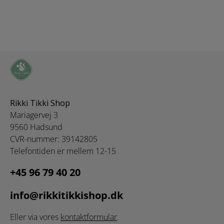
univers. Monochrome
fås i flere farver og
størrelser. Brand:
Juna Størrelse: 140 x
220 cm Materiale:
100% økologisk
bomuld
Rikki Tikki Shop
Mariagervej 3
9560 Hadsund
CVR-nummer: 39142805
Telefontiden er mellem 12-15
+45 96 79 40 20
info@rikkitikkishop.dk
Eller via vores
kontaktformular
.