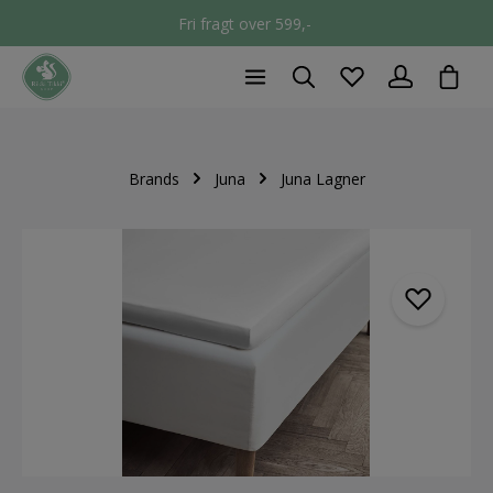
Fri fragt over 599,-
chec
Brands
Juna
Juna Lagner
component.cms.imageGallery.skipImageGallery