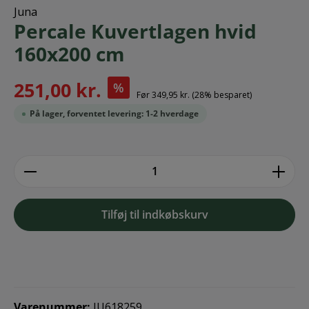
Juna
Percale Kuvertlagen hvid
160x200 cm
251,00 kr.
%
Før
349,95 kr.
(28% besparet)
På lager, forventet levering: 1-2 hverdage
zentheme.component.product.quantitySe
Tilføj til indkøbskurv
Varenummer:
JU618259