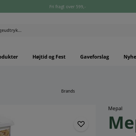
Fri fragt over 599,-
odukter
Højtid og Fest
Gaveforslag
Nyhe
Brands
Mepal
Me