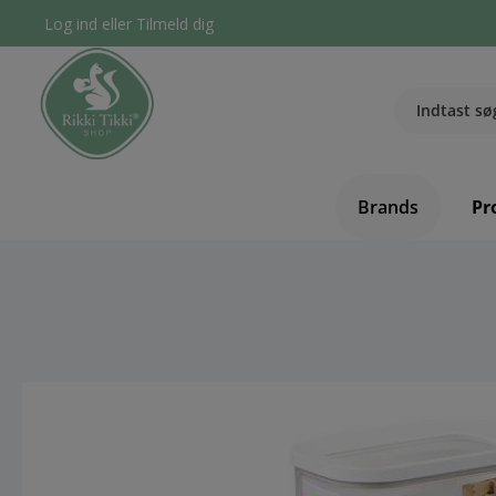
Log ind
eller
Tilmeld dig
Brands
Pr
component.cms.imageGallery.skipImageGallery