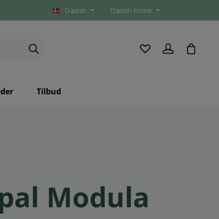
Danish
Danish krone
checkou
der
Tilbud
pal Modula