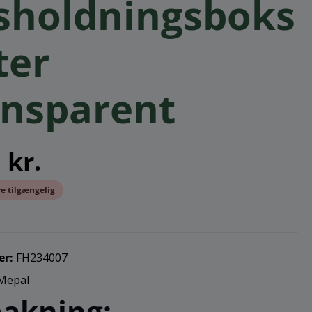
sholdningsboks
iter
ansparent
 kr.
e tilgængelig
er:
FH234007
Mepal
akning: