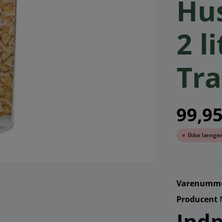
Hu
2 l
Tr
99,95
Ikke længer
Varenumm
Producent
Indp