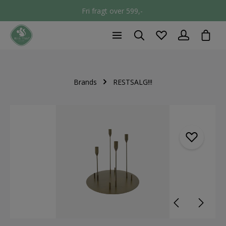
Fri fragt over 599,-
chec
Brands
RESTSALG!!!
component.cms.imageGallery.skipImageGallery