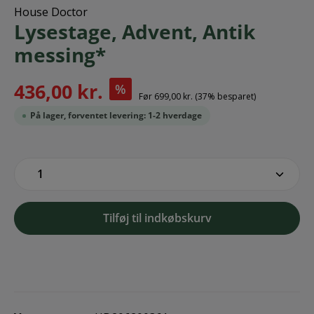
House Doctor
Lysestage, Advent, Antik
messing*
436,00 kr.
%
Før
699,00 kr.
(37% besparet)
På lager, forventet levering: 1-2 hverdage
zentheme.component.product.quantitySe
Tilføj til indkøbskurv