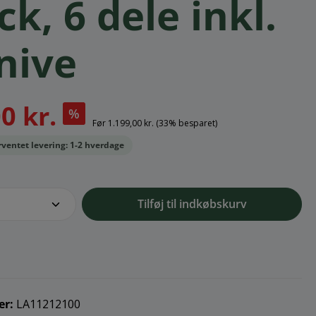
ck, 6 dele inkl.
nive
0 kr.
%
Før
1.199,00 kr.
(33% besparet)
orventet levering: 1-2 hverdage
e.component.product.quantitySelect.l
Tilføj til indkøbskurv
er:
LA11212100