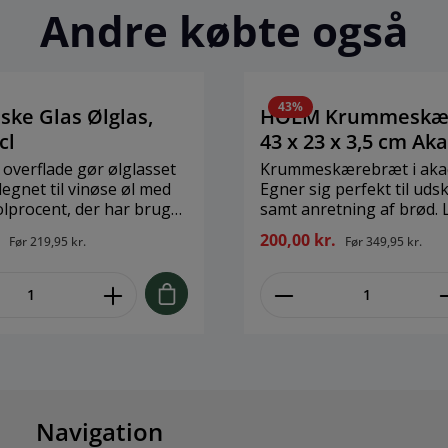
Andre købte også
.
43
%
ske Glas Ølglas,
HOLM Krummeskæ
cl
43 x 23 x 3,5 cm Ak
 overflade gør ølglasset
Krummeskærebræt i akac
legnet til vinøse øl med
Egner sig perfekt til ud
olprocent, der har brug
samt anretning af brød. 
r overflade at udfolde sig
dit skærebræt i blød. Va
.
200,00 kr.
Før
219,95 kr.
Før
349,95 kr.
ug det også til en
varmt vand og mild sæbe. Bran
d masser af plads til
Holm Størrelse: 43 x 23 
En god gaveide – ikke
Materiale: Certificeret træ fra
v. Luftbobler i
bæredygtigt skovbrug, Akacietræ
r uundgåelige og udgør
Obs.: Naturmateriale. Var
den charme, der
og afvigelser kan forek
er mundblæst glas.
olmegaard Størrelse: H
eriale: Mundblæst Glas
Navigation