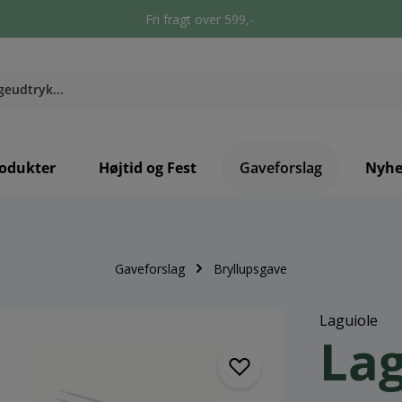
Fri fragt over 599,-
odukter
Højtid og Fest
Gaveforslag
Nyhe
Gaveforslag
Bryllupsgave
Laguiole
Lag