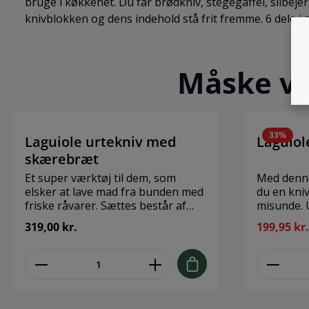
bruge i køkkenet. Du får brødkniv, stegegaffel, slibeje
knivblokken og dens indehold stå frit fremme. 6 dele i a
Måske vil
33
%
Laguiole urtekniv med
Laguiol
skærebræt
Et super værktøj til dem, som
Med denne
elsker at lave mad fra bunden med
du en kniv
friske råvarer. Sættes består af
misunde. Uanset om du skal skære
selve kniven med to klinger, samt
frugt, grø
319,00 kr.
199,95 kr
et træbræt med fordybning så du
nødder ka
let kan hakke dine krydderurter.
at den er
fantastisk
nemlig lav
på en måd
behageligt