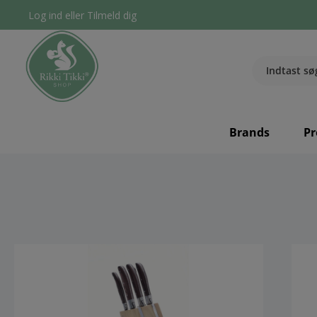
Log ind
eller
Tilmeld dig
Brands
Pr
component.cms.imageGallery.skipImageGallery