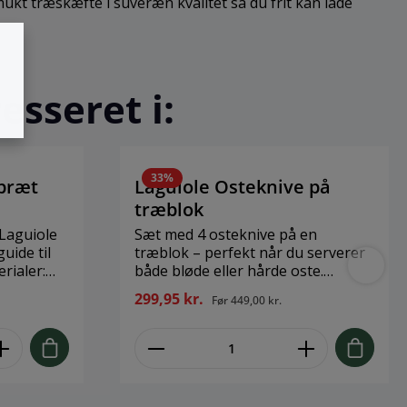
ukt træskæfte i suveræn kvalitet så du frit kan lade
esseret i:
33
%
bræt
Laguiole Osteknive på
træblok
Laguiole
Sæt med 4 osteknive på en
uide til
træblok – perfekt når du serverer
både bløde eller hårde oste.
pakkahout
Magnetisk træblok til at holde de
299,95 kr.
Før
449,00 kr.
medfølgende 4 osteknive. Lavet i
gde x
rustfrit stål og gummitræ.
på blad: