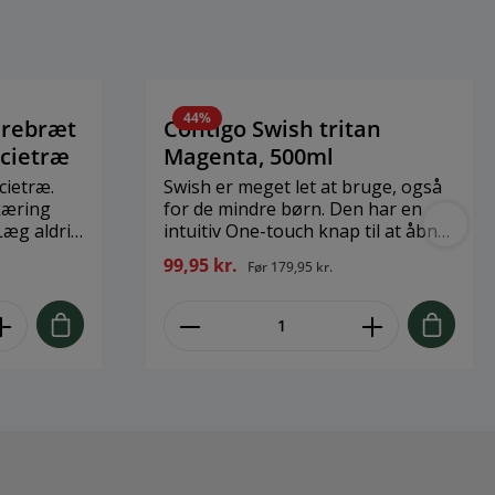
44
%
rebræt
Contigo Swish tritan
acietræ
Magenta, 500ml
ietræ.
Swish er meget let at bruge, også
skæring
for de mindre børn. Den har en
Læg aldrig
intuitiv One-touch knap til at åbne
skes med
flasken. Ét låg, ingen løse dele, der
99,95 kr.
Før
179,95 kr.
d:
kan blive væk. Tryk på knappen
x 3,5 cm
for at drikke, slip knappen og
flasken er 100% spild- og
lækagesikker. Perfekt til at have
iationer
med i skoletasken eller
omme.
sportstasken. Patenteret
AUTOSEAL™ teknologi giver 100 %
spildsikker tillid. Fast bundgreb.
Passer i de fleste kopholdere.
Brand: Contigo Størrelse: 500ml