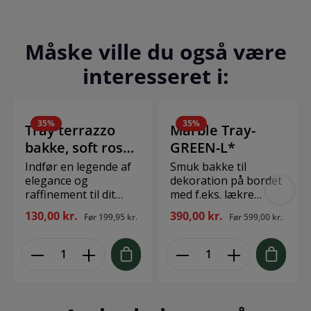
Måske ville du også være
interesseret i:
35
%
35
%
Tray terrazzo
Marble Tray-
bakke, soft rose
GREEN-L*
20x30 cm*
Indfør en legende af
Smuk bakke til
elegance og
dekoration på bordet
raffinement til dit
med f.eks. lækre
hjem med vores
duftlys, skåle med
130,00 kr.
390,00 kr.
Før
199,95 kr.
Før
599,00 kr.
terrazzo bakke i soft
nødder eller
rose. Denne
opbevaring af
betagende bakke
småting på
fusionerer moderne
badeværelset. Fås i
design med den
flere størrelser og
tidløse skønhed af
farver. Design: Cozy
terrazzo, hvilket
Living Størrelse: L45