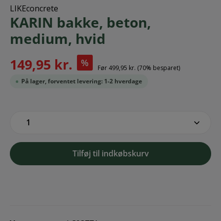
LIKEconcrete
KARIN bakke, beton,
medium, hvid
149,95 kr.
%
Før
499,95 kr.
(70% besparet)
På lager, forventet levering: 1-2 hverdage
zentheme.component.product.quantitySe
Tilføj til indkøbskurv