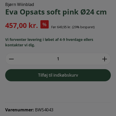
Bjørn Wiinblad
Eva Opsats soft pink Ø24 cm
457,00 kr.
%
Før
649,95 kr.
(29% besparet)
Vi forventer levering i løbet af 4-9 hverdage ellers
kontakter vi dig.
zentheme.component.product.quantitySe
Tilføj til indkøbskurv
Varenummer:
BW54043