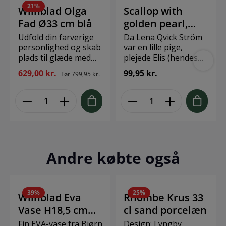
21
%
Wiinblad Olga
Scallop with
Fad Ø33 cm blå
golden pearl,
large creme
Udfold din farverige
Da Lena Qvick Ström
personlighed og skab
ø10cm
var en lille pige,
plads til glæde med
plejede Elis (hendes
Bjørn Wiinblads Olga.
far) at tage hende
629,00 kr.
99,95 kr.
Før
799,95 kr.
Med sit søde smil,
med på stranden for
kulørte kinder og
at samle
karakterfulde
muslingeskaller. Disse
dekorationer rummer
dejlige øjeblikke har
Olga på alle måder
for altid været i
essensen af Bjørn
hendes sind. Sea
Wiinblad som person
Collection er
og kunstner – også
inspireret af havets
Andre købte også
når hun tager form
vidundere. Skallen
som et stort og
kommer i forskellige
dekorativt bordfad.
nuancer, og
Glad og drømmende
kollektionen er
39
%
25
%
Wiinblad Eva
Rhombe Krus 33
skaber hun liv og
håndlavet i stentøj,
Vase H18,5 cm
cl sand porcelæn
personlighed i
hvilket gør hvert
indretningen med sit
stykke helt unikt.
blå
Fin EVA-vase fra Bjørn
Design: Lyngby