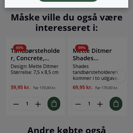
Måske ville du også være
interesseret i:
65
%
59
%
Tandbørsteholde
Mette Ditmer
r, Concrete,
Shades
Model A*
Tandbørsteholde
Design: Mette Ditmer
Shades
Størrelse: 7,5 x 8,5 cm
r, Night Blue,
tandbørsteholderen
kommer i to udgaver,
Model A*
model A og model B,
59,95 kr.
69,95 kr.
Før
170,00 kr.
Før
170,00 kr.
samt i forskellige
farver så du kan
mikse og matche de
forskellige former og
udtryk på dit
badeværelse. Design:
Mette Ditmer Mål: H
Andre købte også
9,5 x Ø 7 cm