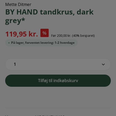
Mette Ditmer
BY HAND tandkrus, dark
grey*
119,95 kr.
%
Før
200,00 kr.
(40% besparet)
På lager, forventet levering: 1-2 hverdage
zentheme.component.product.quantitySe
Tilføj til indkøbskurv