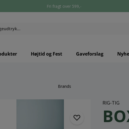
Fri fragt over 599,-
odukter
Højtid og Fest
Gaveforslag
Nyhe
Brands
RIG-TIG
BO