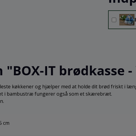
 "BOX-IT brødkasse -
este køkkener og hjælper med at holde dit brød friskt i læn
låget i bambustræ fungerer også som et skærebræt.
n.
,5 cm