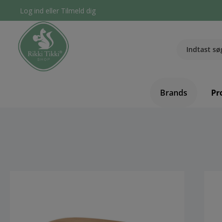
Log ind
eller
Tilmeld dig
Brands
Pr
component.cms.imageGallery.skipImageGallery