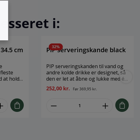
esseret i:
32
%
 34.5 cm
PIP serveringskande black
e
PIP serveringskanden til vand og
fleste
andre kolde drikke er designet, så
 at holde
den er let at åbne og lukke med én
tid. BOX-IT
hånd. Funktionaliteten, der ligger i
252,00 kr.
Før
369,95 kr.
f tyske
lågets konstruktion, er
BT-plast,
udsprunget af en leg med origami.
låg også
En proces designeren, Søren
.
Refsgaard, ofte lader sig inspirere
ed
af i sine indledende designfaser.
ign.
Hældetudens form og åbne/lukke-
funktionens bevægelse leder
tankerne hen på en sulten