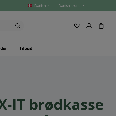
Danish
Danish krone
checkou
der
Tilbud
X-IT brødkasse