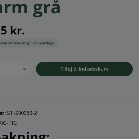
arm grå
5 kr.
orventet levering: 1-2 hverdage
e.component.product.quantitySelect.l
Tilføj til indkøbskurv
er:
ST-Z00360-2
RIG-TIG
akning: