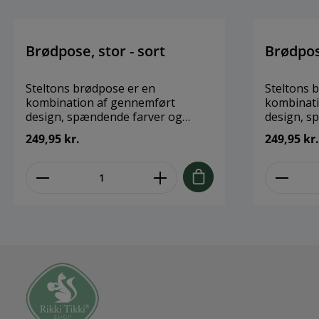
22,5 cm Materiale: Plast, bambus
cm Mate
Brødpose, stor - sort
Brødpos
Steltons brødpose er en
Steltons 
kombination af gennemført
kombinati
design, spændende farver og
design, s
funktionalitet. Brødposen
funktiona
249,95 kr.
249,95 kr.
anvendes til opbevaring af brød.
anvendes t
Posen kan også bruges til
Posen kan
servering og foldes til en
servering 
utraditionel brødkurv i forskellige
utradition
størrelser. I 2007 vandt brødposen
størrelse
en Design Plus Award. Mål: B:8,5
en Design Plus
CM L:24 CM H:18 CM Materiale:
CM L:24 C
Bomuld
Bomuld