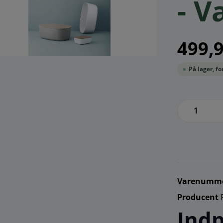
- V
499,9
På lager, f
zenthem
Varenumm
Producent
Indp