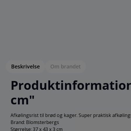
Beskrivelse
Om brandet
Produktinformation 
cm"
Afkølingsrist til brød og kager. Super praktisk afkøli
Brand: Blomsterbergs
Størrelse: 37 x 43 x 3 cm