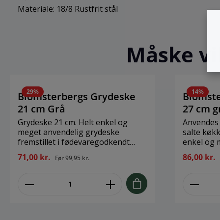
Materiale: 18/8 Rustfrit stål
Måske vil
29
%
14
%
Blomsterbergs Grydeske
Blomst
21 cm Grå
27 cm g
Grydeske 21 cm. Helt enkel og
Anvendes 
meget anvendelig grydeske
salte køkken. Grydeske 27
fremstillet i fødevaregodkendt
enkel og 
silikone. Velegnet til
grydeske f
71,00 kr.
86,00 kr.
Før
99,95 kr.
opvaskemaskine og kan anvendes
fødevareg
fra - 20° C til 220° C. Anvendes i
Velegnet 
både det søde og det salte køkken.
kan anvend
Brand: Blomsterbergs Størrelse: 21
cm Materiale: Silikone