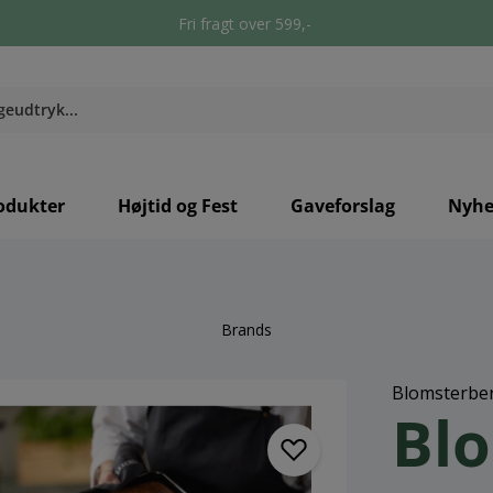
Fri fragt over 599,-
odukter
Højtid og Fest
Gaveforslag
Nyhe
Brands
Blomsterbe
Bl