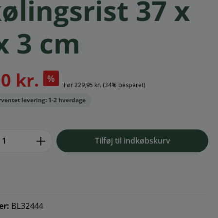
ølingsrist 37 x
x 3 cm
0 kr.
%
Før
229,95 kr.
(34% besparet)
orventet levering: 1-2 hverdage
e.component.product.quantitySelect.l
Tilføj til indkøbskurv
er:
BL32444