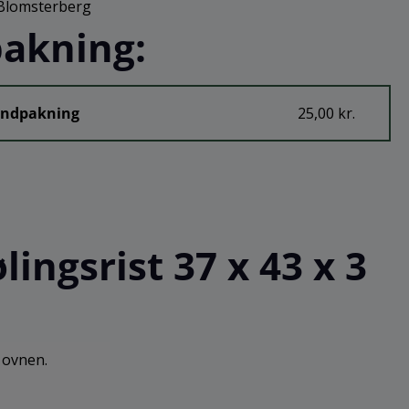
Blomsterberg
akning:
Indpakning
25,00 kr.
ngsrist 37 x 43 x 3
f ovnen.