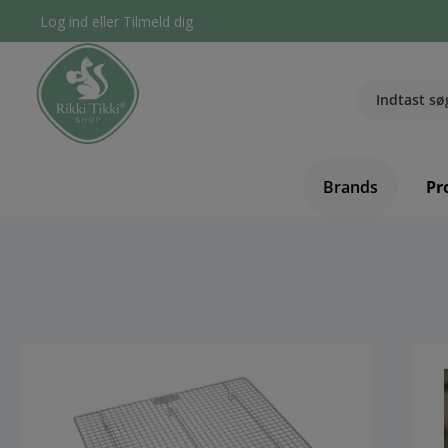
Log ind
eller
Tilmeld dig
Brands
Pr
component.cms.imageGallery.skipImageGallery