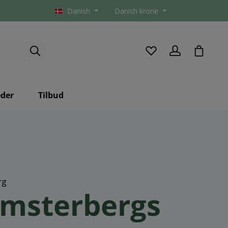
Danish
Danish krone
checkou
der
Tilbud
rg
omsterbergs