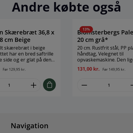
opvaskemaskine før førs
Andre købte også
Brand: Blomsterbergs Stø
stk. Materiale: Stål
13
%
n Skærebræt 36,8 x
Blomsterbergs Pale
,8 cm Beige
20 cm grå*
lt skærebræt i beige
20 cm. Rustfrit stål, PP plast
ttet har en bred saftrille
håndtag, Velegnet til
opvaskemaskine. Den lige palet er
e, og begge sider af
ét af konditorens vigtigs
.
131,00 kr.
Før
129,95 kr.
Før
149,95 kr.
es til
redskaber. Anvendes fx t
ge skæreopgaver.
cremer op, smøre kageb
tet ligger godt fast på
lave roser, vende pande
 det har skridsikker kant
meget andet. Fås i forske
længder.
r ikke saft og gør ikke
Kan vaskes i
rand: Funktion
 36,8 x 25,4 x 0,8 cm
Navigation
Materiale: PP/TPE plast