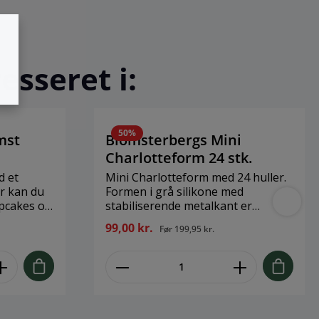
esseret i:
50
%
mst
Blomsterbergs Mini
Charlotteform 24 stk.
d et
Mini Charlotteform med 24 huller.
er kan du
Formen i grå silikone med
stabiliserende metalkant er
ættet
perfekt til småt bagværk i
99,00 kr.
Før
199,95 kr.
mundrette størrelser, fx små
kellige
sandkagebunde, citronmåne- og
kal
mazarinbunde eller små muffins.
nikker i
34,5 x 21,5 cm. Mini charlotteforme
 til
kan også bruges til at støbe
i
mousser mm. Hullerne er 3,4 cm